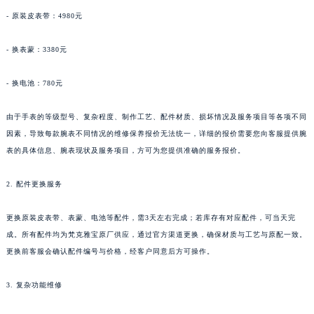
- 原装皮表带：4980元
- 换表蒙：3380元
- 换电池：780元
由于手表的等级型号、复杂程度、制作工艺、配件材质、损坏情况及服务项目等各项不同
因素，导致每款腕表不同情况的维修保养报价无法统一，详细的报价需要您向客服提供腕
表的具体信息、腕表现状及服务项目，方可为您提供准确的服务报价。
2. 配件更换服务
更换原装皮表带、表蒙、电池等配件，需3天左右完成；若库存有对应配件，可当天完
成。所有配件均为梵克雅宝原厂供应，通过官方渠道更换，确保材质与工艺与原配一致。
更换前客服会确认配件编号与价格，经客户同意后方可操作。
3. 复杂功能维修