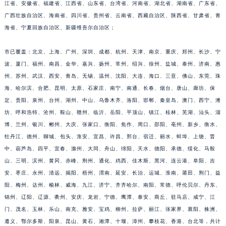
江省、安徽省、福建省、江西省、山东省、台湾省、河南省、湖北省、湖南省、广东省、
广西壮族自治区、海南省、四川省、贵州省、云南省、西藏自治区、陕西省、甘肃省、青
海省、宁夏回族自治区、新疆维吾尔自治区；
市已覆盖：北京、上海、广州、深圳、成都、杭州、天津、南京、重庆、郑州、长沙、宁
波、厦门、福州、南昌、金华、嘉兴、扬州、常州、绍兴、徐州、盐城、泰州、济南、惠
州、苏州、武汉、西安、青岛、无锡、温州、沈阳、大连、海口、三亚、佛山、东莞、珠
海、哈尔滨、合肥、昆明、太原、石家庄、南宁、南通、长春、烟台、唐山、廊坊、保
定、贵阳、泉州、台州、湖州、中山、乌鲁木齐、洛阳、邯郸、秦皇岛、澳门、西宁、潍
坊、呼和浩特、沧州、鞍山、赣州、临沂、岳阳、平顶山、镇江、桂林、芜湖、汕头、淄
博、兰州、银川、郴州、大庆、张家口、衡阳、焦作、周口、邵阳、亳州、新乡、衡水、
牡丹江、德州、聊城、包头、淮安、宜昌、许昌、邢台、宿迁、丽水、蚌埠、上饶、晋
中、葫芦岛、四平、宜春、滁州、大同、舟山、绵阳、天水、德阳、承德、绥化、马鞍
山、三明、滨州、黄冈、赤峰、荆州、通化、鸡西、佳木斯、黑河、连云港、阜阳、吉
安、枣庄、永州、清远、揭阳、梧州、渭南、延安、长治、运城、淮南、莆田、荆门、益
阳、梅州、达州、榆林、威海、九江、济宁、齐齐哈尔、南阳、常德、呼伦贝尔、丹东、
锦州、辽阳、辽源、衢州、安庆、龙岩、宁德、鹰潭、泰安、商丘、驻马店、咸宁、江
门、茂名、玉林、乐山、南充、雅安、宝鸡、柳州、拉萨、丽江、张家界、襄阳、株洲、
遵义、鄂尔多斯、阳泉、昆山、黄石、湘潭、十堰、漳州、攀枝花、香港、台北等，共计