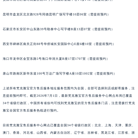
昆明市盘龙区北京路928号同德昆明广场写字楼10层06室（需提前预约）
石家庄市长安区中山东路39号勒泰中心写字楼B座13层07室（需提前预约）
西安市碑林区南关正街88号华侨城长安国际中心E座6楼10室（需提前预约）
海口市龙华区金贸东路5号海口华润大厦B座17层1707室（需提前预约）
唐山市路南区新华东道100号万达广场写字楼A座10层1002室（需提前预约）
上述所有梵克雅宝官方售后服务地址服务范围均为全国，全部可选择到店或邮寄服务，注
意提前预约即可。截至2026年7月1日，最新梵克雅宝官方售后服务中心网点布局已覆盖
34个省级行政区，中国所有省份均可找到梵克雅宝的官方售后服务门店，注意需拨打梵克
雅宝全国官方售后服务热线进行预约。
目前梵克雅宝售后服务中心网点已覆盖全国34个省级行政区：北京、上海、天津、重庆、
澳门、香港、河北省、山西省、内蒙古自治区、辽宁省、吉林省、黑龙江省、江苏省、浙