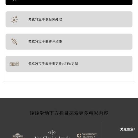
梵克雅宝手表起雾处理
梵克雅宝手表摔坏维修
梵克雅宝手表表带更换/订购/定制
轻轻滑动下方栏目探索更多精彩内容
梵克雅宝中