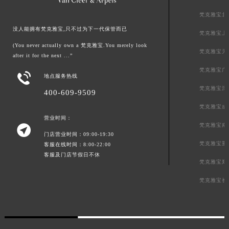
梵克雅宝北
没人能拥有梵克雅宝,只不过为下一代保管而已
梵克雅宝上
(You never actually own a 梵克雅宝.You merely look
梵克雅宝天
after it for the next ...”
梵克雅宝广

地点服务热线
梵克雅宝深
400-609-9509
梵克雅宝成
营业时间：
梵克雅宝南

门店营业时间：09:00-19:30
梵克雅宝重
客服在线时间：8:00-22:00
客服及门店节假日不休
梵克雅宝郑
梵克雅宝长