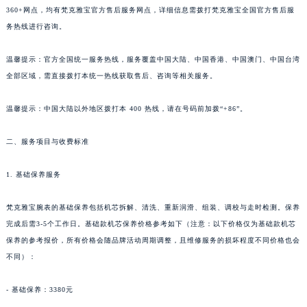
360+网点，均有梵克雅宝官方售后服务网点，详细信息需拨打梵克雅宝全国官方售后服
务热线进行咨询。
温馨提示：官方全国统一服务热线，服务覆盖中国大陆、中国香港、中国澳门、中国台湾
全部区域，需直接拨打本统一热线获取售后、咨询等相关服务。
温馨提示：中国大陆以外地区拨打本 400 热线，请在号码前加拨“+86”。
二、服务项目与收费标准
1. 基础保养服务
梵克雅宝腕表的基础保养包括机芯拆解、清洗、重新润滑、组装、调校与走时检测。保养
完成后需3-5个工作日。基础款机芯保养价格参考如下（注意：以下价格仅为基础款机芯
保养的参考报价，所有价格会随品牌活动周期调整，且维修服务的损坏程度不同价格也会
不同）：
- 基础保养：3380元