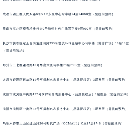
成都市锦江区人民东路6号SAC东原中心写字楼24层2406B室（需提前预约）
重庆市江北区观音桥步行街2号融恒时代广场写字楼9层902室（需提前预约）
长沙市芙蓉区定王台街道建湘路393号世茂环球金融中心写字楼（芙蓉广场）10层13室
（需提前预约）
郑州市二七区铭功路10号华润大厦写字楼29层2905室（需提前预约）
太原市迎泽区解放路15号亨得利名表服务中心（品牌授权店）3层整层（需提前预约）
沈阳市沈河区中街路137号亨得利名表服务中心（品牌授权店）1层整层（需提前预约）
沈阳市沈河区中街路83号亨得利名表服务中心（品牌授权店）1层整层（需提前预约）
乌鲁木齐市天山区红山路26号时代广场（CCMALL）C座17层17-B（需提前预约）