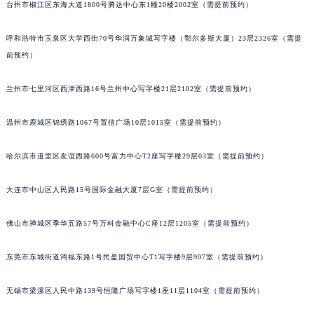
台州市椒江区东海大道1800号腾达中心东1幢20楼2002室（需提前预约）
呼和浩特市玉泉区大学西街70号华润万象城写字楼（鄂尔多斯大厦）23层2326室（需提
前预约）
兰州市七里河区西津西路16号兰州中心写字楼21层2102室（需提前预约）
温州市鹿城区锦绣路1067号置信广场10层1015室（需提前预约）
哈尔滨市道里区友谊西路600号富力中心T2座写字楼29层03室（需提前预约）
大连市中山区人民路15号国际金融大厦7层G室（需提前预约）
佛山市禅城区季华五路57号万科金融中心C座12层1205室（需提前预约）
东莞市东城街道鸿福东路1号民盈国贸中心T1写字楼9层907室（需提前预约）
无锡市梁溪区人民中路139号恒隆广场写字楼1座11层1104室（需提前预约）