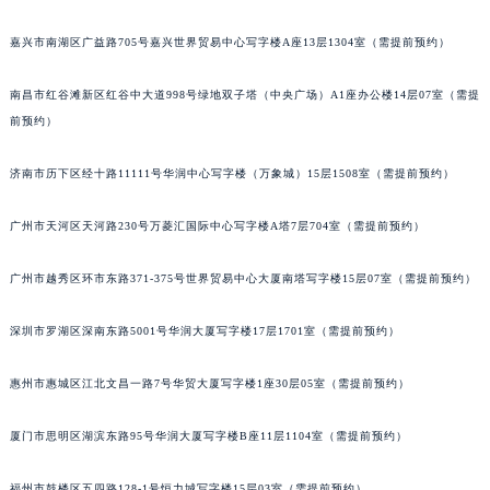
嘉兴市南湖区广益路705号嘉兴世界贸易中心写字楼A座13层1304室（需提前预约）
南昌市红谷滩新区红谷中大道998号绿地双子塔（中央广场）A1座办公楼14层07室（需提
前预约）
济南市历下区经十路11111号华润中心写字楼（万象城）15层1508室（需提前预约）
广州市天河区天河路230号万菱汇国际中心写字楼A塔7层704室（需提前预约）
广州市越秀区环市东路371-375号世界贸易中心大厦南塔写字楼15层07室（需提前预约）
深圳市罗湖区深南东路5001号华润大厦写字楼17层1701室（需提前预约）
惠州市惠城区江北文昌一路7号华贸大厦写字楼1座30层05室（需提前预约）
厦门市思明区湖滨东路95号华润大厦写字楼B座11层1104室（需提前预约）
福州市鼓楼区五四路128-1号恒力城写字楼15层03室（需提前预约）