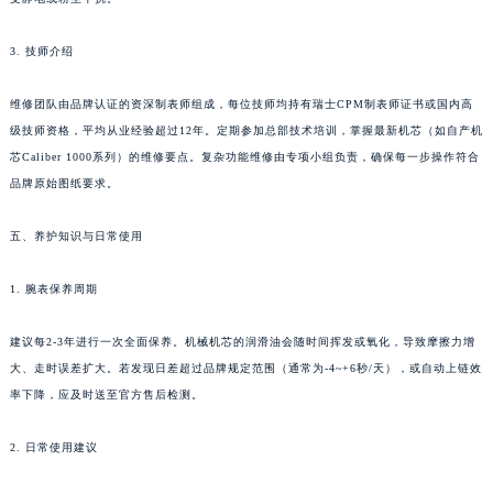
3. 技师介绍
维修团队由品牌认证的资深制表师组成，每位技师均持有瑞士CPM制表师证书或国内高
级技师资格，平均从业经验超过12年。定期参加总部技术培训，掌握最新机芯（如自产机
芯Caliber 1000系列）的维修要点。复杂功能维修由专项小组负责，确保每一步操作符合
品牌原始图纸要求。
五、养护知识与日常使用
1. 腕表保养周期
建议每2-3年进行一次全面保养。机械机芯的润滑油会随时间挥发或氧化，导致摩擦力增
大、走时误差扩大。若发现日差超过品牌规定范围（通常为-4~+6秒/天），或自动上链效
率下降，应及时送至官方售后检测。
2. 日常使用建议