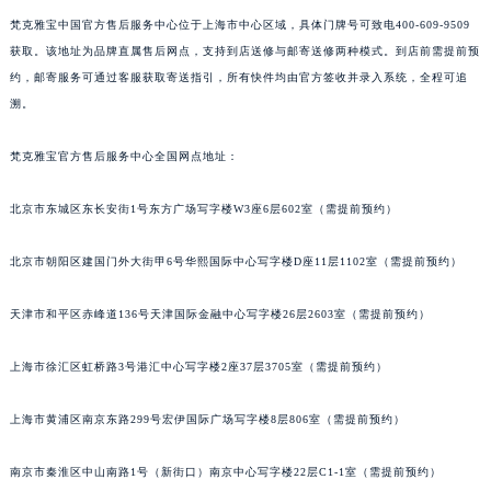
梵克雅宝中国官方售后服务中心位于上海市中心区域，具体门牌号可致电400-609-9509
获取。该地址为品牌直属售后网点，支持到店送修与邮寄送修两种模式。到店前需提前预
约，邮寄服务可通过客服获取寄送指引，所有快件均由官方签收并录入系统，全程可追
溯。
梵克雅宝官方售后服务中心全国网点地址：
北京市东城区东长安街1号东方广场写字楼W3座6层602室（需提前预约）
北京市朝阳区建国门外大街甲6号华熙国际中心写字楼D座11层1102室（需提前预约）
天津市和平区赤峰道136号天津国际金融中心写字楼26层2603室（需提前预约）
上海市徐汇区虹桥路3号港汇中心写字楼2座37层3705室（需提前预约）
上海市黄浦区南京东路299号宏伊国际广场写字楼8层806室（需提前预约）
南京市秦淮区中山南路1号（新街口）南京中心写字楼22层C1-1室（需提前预约）