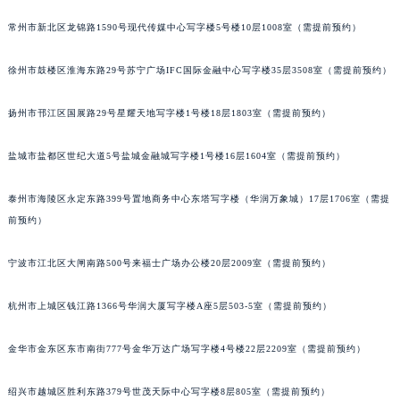
常州市新北区龙锦路1590号现代传媒中心写字楼5号楼10层1008室（需提前预约）
徐州市鼓楼区淮海东路29号苏宁广场IFC国际金融中心写字楼35层3508室（需提前预约）
扬州市邗江区国展路29号星耀天地写字楼1号楼18层1803室（需提前预约）
盐城市盐都区世纪大道5号盐城金融城写字楼1号楼16层1604室（需提前预约）
泰州市海陵区永定东路399号置地商务中心东塔写字楼（华润万象城）17层1706室（需提
前预约）
宁波市江北区大闸南路500号来福士广场办公楼20层2009室（需提前预约）
杭州市上城区钱江路1366号华润大厦写字楼A座5层503-5室（需提前预约）
金华市金东区东市南街777号金华万达广场写字楼4号楼22层2209室（需提前预约）
绍兴市越城区胜利东路379号世茂天际中心写字楼8层805室（需提前预约）