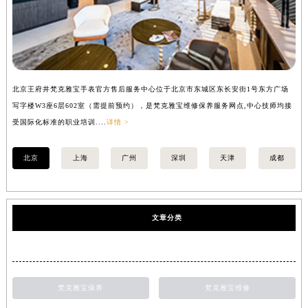
北京王府井梵克雅宝手表官方售后服务中心位于北京市东城区东长安街1号东方广场
上
写字楼W3座6层602室（需提前预约），是梵克雅宝维修保养服务网点,中心技师均接
中
受国际化标准的职业培训....
详情 >
均
北京
上海
广州
深圳
天津
成都
文章分类
梵克雅宝保养
梵克雅宝维修