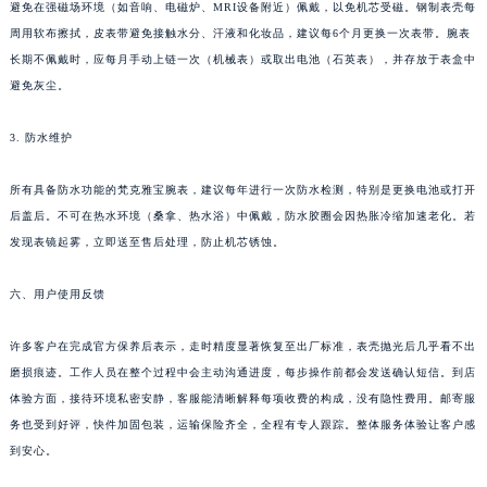
避免在强磁场环境（如音响、电磁炉、MRI设备附近）佩戴，以免机芯受磁。钢制表壳每
周用软布擦拭，皮表带避免接触水分、汗液和化妆品，建议每6个月更换一次表带。腕表
长期不佩戴时，应每月手动上链一次（机械表）或取出电池（石英表），并存放于表盒中
避免灰尘。
3. 防水维护
所有具备防水功能的梵克雅宝腕表，建议每年进行一次防水检测，特别是更换电池或打开
后盖后。不可在热水环境（桑拿、热水浴）中佩戴，防水胶圈会因热胀冷缩加速老化。若
发现表镜起雾，立即送至售后处理，防止机芯锈蚀。
六、用户使用反馈
许多客户在完成官方保养后表示，走时精度显著恢复至出厂标准，表壳抛光后几乎看不出
磨损痕迹。工作人员在整个过程中会主动沟通进度，每步操作前都会发送确认短信。到店
体验方面，接待环境私密安静，客服能清晰解释每项收费的构成，没有隐性费用。邮寄服
务也受到好评，快件加固包装，运输保险齐全，全程有专人跟踪。整体服务体验让客户感
到安心。