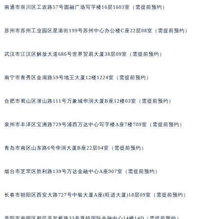
南通市崇川区工农路57号圆融广场写字楼16层1603室（需提前预约）
苏州市苏州工业园区星港街199号苏州中心办公楼C座22层08室（需提前预约）
武汉市江汉区解放大道686号世界贸易大厦38层09室（需提前预约）
南宁市青秀区金湖路59号地王大厦12楼1224室（需提前预约）
合肥市蜀山区潜山路111号万象城华润大厦B座12楼03室（需提前预约）
泉州市丰泽区宝洲路729号浦西万达中心写字楼A座7楼709室（需提前预约）
青岛市南区山东路6号华润大厦B座22层04室（需提前预约）
烟台市芝罘区胜利路139号万达金融中心A座907室（需提前预约）
长春市朝阳区西安大路727号中银大厦A座(旺进大厦)18层09室（需提前预约）
贵阳市南明区都司高架桥路33号亨特国际金融中心14楼14D（需提前预约）