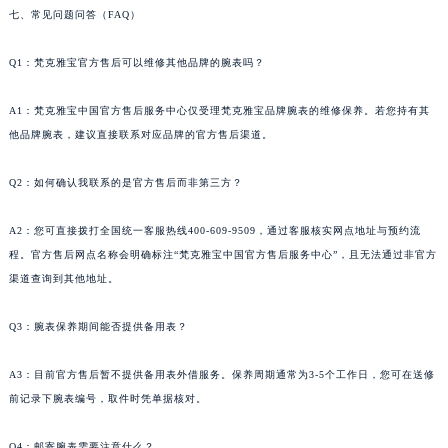
七、常见问题问答（FAQ）
Q1：梵克雅宝官方售后可以维修其他品牌的腕表吗？
A1：梵克雅宝中国官方售后服务中心仅受理梵克雅宝品牌腕表的维修保养。若您持有其
他品牌腕表，建议直接联系对应品牌的官方售后渠道。
Q2：如何确认我联系的是官方售后而非第三方？
A2：您可直接拨打全国统一客服热线400-609-9509，通过客服核实网点地址与预约流
程。官方售后网点名称会明确标注“梵克雅宝中国官方售后服务中心”，且无法通过非官方
渠道查询到其他地址。
Q3：腕表保养期间能否提供备用表？
A3：目前官方售后暂不提供备用表外借服务。保养周期通常为3-5个工作日，您可在送修
前记录下腕表编号，取件时凭单据核对。
Q4：邮寄腕表需要注意什么？