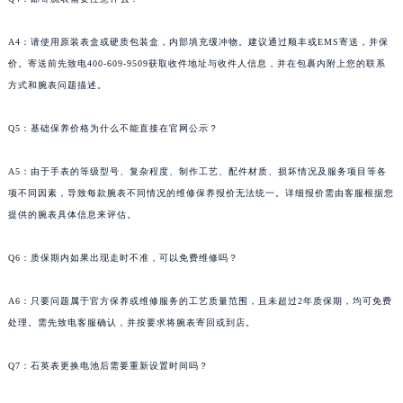
A4：请使用原装表盒或硬质包装盒，内部填充缓冲物。建议通过顺丰或EMS寄送，并保
价。寄送前先致电400-609-9509获取收件地址与收件人信息，并在包裹内附上您的联系
方式和腕表问题描述。
Q5：基础保养价格为什么不能直接在官网公示？
A5：由于手表的等级型号、复杂程度、制作工艺、配件材质、损坏情况及服务项目等各
项不同因素，导致每款腕表不同情况的维修保养报价无法统一。详细报价需由客服根据您
提供的腕表具体信息来评估。
Q6：质保期内如果出现走时不准，可以免费维修吗？
A6：只要问题属于官方保养或维修服务的工艺质量范围，且未超过2年质保期，均可免费
处理。需先致电客服确认，并按要求将腕表寄回或到店。
Q7：石英表更换电池后需要重新设置时间吗？