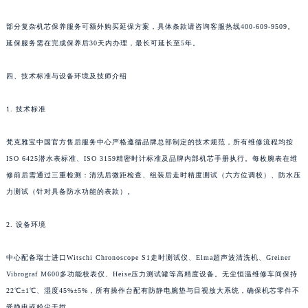
部分复杂机芯保养服务可额外购买延保方案，具体条款请咨询客服热线400-609-9509。
延保服务需在完成保养后30天内办理，最长可延长至5年。
四、技术标准与设备环境及技师介绍
1. 技术标准
梵克雅宝中国官方售后服务中心严格遵循品牌总部制定的技术规范，所有维修流程均按
ISO 6425潜水表标准、ISO 3159精密时计标准及品牌内部机芯手册执行。每枚腕表在维
修前后需通过三重检测：清洗后微距检查、组装后走时精度测试（六方位调校）、防水压
力测试（针对具备防水功能的表款）。
2. 设备环境
中心配备瑞士进口Witschi Chronoscope S1走时测试仪、Elma超声波清洗机、Greiner
Vibrograf M600多功能校表仪、Heise压力测试罐等高精度设备。无尘恒温维修车间保持
22℃±1℃、湿度45%±5%，所有操作台配有防静电腕垫与目视放大系统，确保机芯零件不
受静电或粉尘干扰。