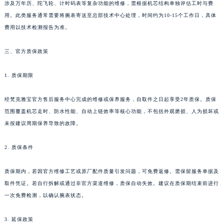
涉及万年历、陀飞轮、计时码表等复杂功能的维修，需根据机芯结构单独评估工时与费
用。此类服务通常需要将腕表寄送至总部技术中心处理，时间约为10-15个工作日，具体
费用以技术检测报告为准。
三、官方质保政策
1. 质保期限
经梵克雅宝官方售后服务中心完成的维修或保养服务，自取件之日起享受2年质保。质保
范围覆盖机芯走时、防水性能、自动上链效率等核心功能，不包括外观磨损、人为损坏或
未按建议周期保养导致的故障。
2. 质保条件
质保期内，若因官方维修工艺或原厂配件质量引发问题，可免费返修。需保留服务单据及
取件凭证。若自行拆解或通过非官方渠道维修，质保自动失效。建议在质保期结束前进行
一次免费检测，以确认腕表状态。
3. 延保政策