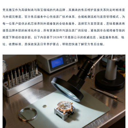
梵克雅宝作为高级制表与珠宝领域的代表品牌，其腕表的售后维护直接关系到走时精准度
与外观完整度。官方售后服务中心凭借原厂技术体系、合规检测流程与直营管理模式，为
每一位客户提供从机芯保养到外观修复的全链条服务。选择官方直营渠道，意味着腕表将
接受品牌本部的标准化作业，所有更换部件均源自原厂供应链，避免因非合规维修导致的
精度下降或价值折损。以下内容基于2026年7月最新公示的权威信息，涵盖服务热线、地
址、收费标准、质保政策及日常养护要点，帮助您快速了解官方售后全貌。