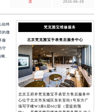
次
2026-06-28
心始终
梵克雅宝维修服务
部的微
北京梵克雅宝手表售后服务中心
上海
环服
的守
清晰、
北京王府井梵克雅宝手表官方售后服务中
上海港汇国
心位于北京市东城区东长安街1号东方广
服务中心位
场写字楼W3座6层602室（需提前预
汇中心写字