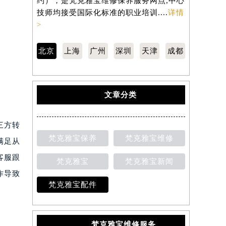
约），是梵克雅宝维修保养服务网点,中心
约），是梵
技师均接受国际化标准的职业培训....
详情
技师均接受
>
>
北京
上海
广州
深圳
天津
成都
文章分类
三方转
梵克雅宝保养
梵克雅宝维修
满足从
客服跟
梵克雅宝
梵克雅宝新闻
作导致
梵克雅宝配件
梵克雅宝维修服务