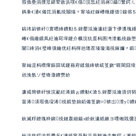
瑕佹壘涓撲笟鍖荤敓浜嗐€傝浣忥紝涓嶈鑷繁鍔
鎷夆€濄€備笓涓氱殑閽熻〃甯堬紝鎵嶆槸鑳借鎳傛⒌
鎬讳箣锛屽寰呬綘鐨勬⒌鍏嬮泤瀹濓紝灏卞儚瀵瑰緟
嶃€傝繖鏍凤紝瀹冩墠鑳介櫔浣犺蛋杩囨洿澶氱殑鏃
闄綘涓€璧峰彉鑰侊紝杩樿兘璁茬瑧璇濈殑鎵嬭〃鍛
甯屾湜杩欑瘒鏂囩珷鑳藉府鍒颁綘锛屼笅娆″啀閬囧埌
兘浼氬ソ璧锋潵鐨勶紒
濂戒簡锛屽悇浣嶏紝浠婂ぉ鐨勨€滄⒌鍏嬮泤瀹濆仴韬
畠浠渶瑕佹垜浠殑鍛垫姢銆備笅娆¤锛岀澶у鐨
鈥滅粰鐐瑰枠鎭殑鏈轰細鍚э紒鈥濓紙鏉ヨ嚜缃戝弸瀵
鈥滃姩鍔涗笉瓒斥€濓紙甯哥敤浜庡舰瀹圭數鍔ㄨ溅