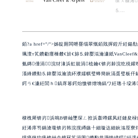
琛ㄨ糠浠
⒌…
銆?a href="/">姊靛厠闆呭疂缁翠慨銆戝搱鍠斤
珮澶т笂鐨勮瘽棰樷€斺€旀⒌鍏嬮泤瀹濓紙VanCleef
氨鏄偅涓浣犲湪浜虹兢涓棯鑰€锛岃繛浣犵殑
滀綘鐨勬⒌鍏嬮泤瀹濆紑濮嬬帺璧蜂簡鈥滆蛋璧板仠鍋
鍔ㄢ€濓紝閭ｈ鎬庝箞鍔炲憿锛熷埆鎬ワ紝璁╂垜浠
棣栧厛锛岃浜嗚В锛屾墜琛ㄥ拰浜轰竴鏍凤紝鏈夋椂鍊
紝浠庝笉鍋滄瓏锛岃韩浣撹繜鏃╀細璇达細鈥滃厔寮
惧瘑鏃犳瘮锛屾垚鍗冧笂涓囨鐨勫井灏忚繍鍔紝濡