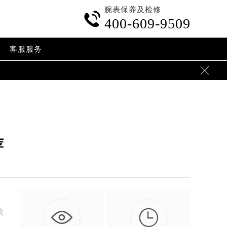
斺€旀⒌鍏嬮泤瀹濓紙VanCleef&Arpels锛夋墜琛ㄧ
腕表保养及检修

400-609-9509
客服服务

荐

殑