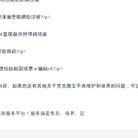
湪瀹堕噷鐨勪汉锛?/p>
€鍫嗘贩涔辩墿鍝侊級
瘑銆?/p>
炲姞鏂囩珷瓒ｅ懗鎬с€?/p>
内容。如果您还有其他关于梵克雅宝手表维护和保养的问题，可