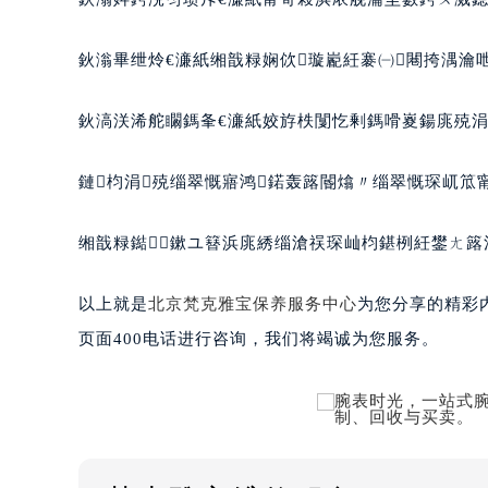
鈥滃畢绁炩€濓紙缃戠粶娴佽璇嶏紝褰㈠闀挎湡瀹呭
鈥滈浂浠舵矙鎷夆€濓紙姣斿柣闅忔剰鎷嗗嵏鍚庣殑涓
鏈枃涓殑缁翠慨寤鸿鍩轰簬閽熻〃缁翠慨琛屼笟甯歌
缃戠粶鐑鏉ユ簮浜庣綉缁滄祦琛屾枃鍖栵紝鐢ㄤ簬澧
以上就是
北京梵克雅宝保养服务中心
为您分享的精彩
页面400电话进行咨询，我们将竭诚为您服务。