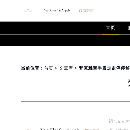
姊靛厠闆呭疂缁翠慨銆戝搱鍠斤紝鍚勪綅琛ㄨ糠鍜屾綔鍦ㄧ殑琛ㄨ
殑鈥滃仴韬鍒掆€濄€傛槸鐨勶紝浣犳病鍚敊锛" />
首页
当前位置：
首页
>
文章库
> 梵克雅宝手表走走停停
銆?ahr