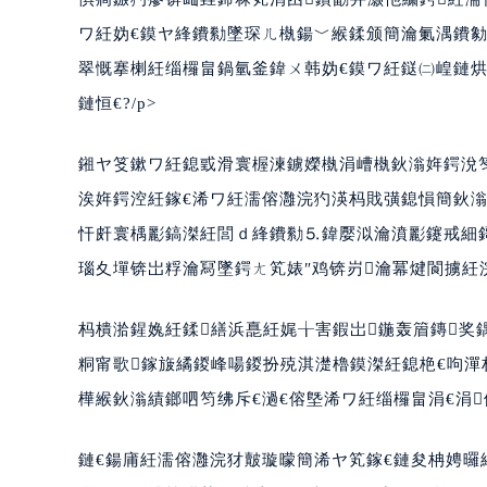
ワ紝妫€鏌ヤ綘鐨勬墜琛ㄦ槸鍚﹀緱鍒颁簡瀹氭湡鐨勨€
翠慨搴楋紝缁欏畠鍋氫釜鍏ㄨ韩妫€鏌ワ紝鎹㈡崲鏈烘
鏈恒€?/p>
鎺ヤ笅鏉ワ紝鎴戜滑寰楃湅鐪嬫槸涓嶆槸鈥滃姩鍔涗笉
涘姩鍔涳紝鎵€浠ワ紝濡傛灉浣犳渶杩戝彉鎴愪簡鈥
忓皯寰楀彲鎬滐紝閭ｄ綘鐨勬⒌鍏嬮泤瀹濆彲鑳戒細鎶
瑙夊墠锛岀粰瀹冩墜鍔ㄤ笂婊″鸡锛岃瀹冪煡閬擄紝浣
杩樻湁鍟婏紝鍒繕浜嗭紝娓╁害鍜岀鍦轰篃鏄奖
粡甯歌鎵旇繘鍐峰啺鍐扮殑淇濋櫓鏌滐紝鎴栬€呴潬
樺緱鈥滃績鎯呬笉绋斥€濄€傛墍浠ワ紝缁欏畠涓€涓俯
鏈€鍚庯紝濡傛灉浣犲皾璇曚簡浠ヤ笂鎵€鏈夋柟娉曪