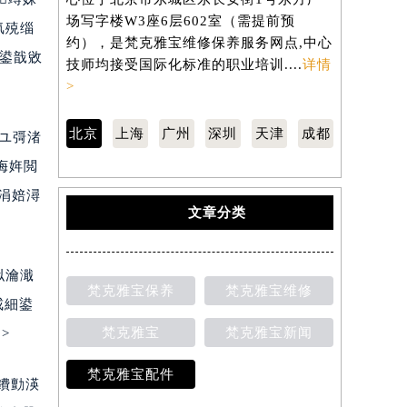
场写字楼W3座6层602室（需提前预
汇中心写字
氱殑缁
约），是梵克雅宝维修保养服务网点,中心
约），是梵
剷鍙戠敓
技师均接受国际化标准的职业培训....
详情
技师均接受
>
>
北京
上海
广州
深圳
天津
成都
ユ彁渚
诲姩閲
涓婄潯
文章分类
泤瀹濈
梵克雅宝保养
梵克雅宝维修
戒細鍙
梵克雅宝
梵克雅宝新闻
>
梵克雅宝配件
鐨勯渶