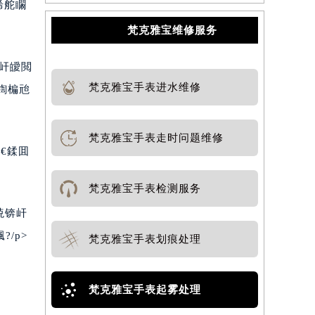
浠舵矙
梵克雅宝维修服务
屽皧閲
梵克雅宝手表进水维修
鍧楄兘
梵克雅宝手表走时问题维修
€鍒囬
梵克雅宝手表检测服务
殑锛屽
/p>
梵克雅宝手表划痕处理
梵克雅宝手表起雾处理