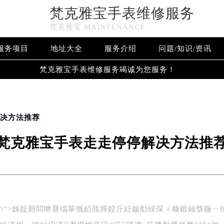
糠浠紒浠婂ぉ锛屾垜浠潵鑱婅亰涓€涓珮澶т笂鐨勮瘽棰樷€
梵克雅宝手表维修服务
梵克雅宝 MAINTENANCE
服务项目
地址大全
服务介绍
问题/知识/资讯
梵克雅宝手表维修服务竭诚为您服务！
解决方法推荐
梵克雅宝手表走走停停解决方法推
ef="/">姊靛厠闆呭疂缁翠慨銆戝搱鍠斤紝鍚勪綅琛ㄨ糠鍜屾綔鍦ㄧ