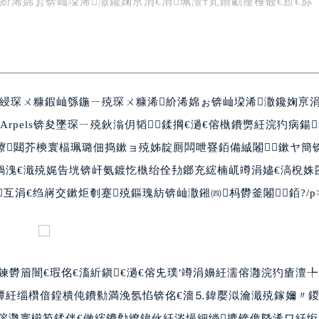
紒浠婂ぉ锛屾垜浠潵鑱婅亰涓€涓珮澶т笂鐨勮瘽棰樷€斺€旀
紝鍚勪綅琛ㄨ糠鍜屾綔鍦ㄧ殑琛ㄨ糠浠紒浠婂ぉ锛屾垜浠潵鑱婅亰涓
&Arpels锛夋墜琛ㄧ殑鈥滃仴韬鍒掆€濄€傛槸鐨勶紝浣犳病鍚
鑵曢閮芥樉寰楅珮璐佃捣鏉ョ殑姊靛厠闆呭疂銆備絾闂鏉ヤ簡
溾€濈殑娓告垙锛屽氨鍍忔槸绐佺劧鎯充綋楠屼竴涓嬧€滈棿姝囨
互涓€绉嶈交鏉炬剦蹇殑鏂瑰紡锛屾潵鎺㈣杩欎釜闂銆?/p
欎篃闇€瑕佲€滀紤鎭€濄€傛兂璞′竴涓嬶紝濡傛灉浣犳瘡澶
燂紝缁欑偣鍠樻伅鐨勬満浼氬惂锛佲€濇⒌鍏嬮泤瀹濈殑鎵嬭〃
傛灉寰椾笉鍒伴€傚綋鐨勪繚鍏伙紝涔熶細绱摝锛佹墍浠ワ紝绗