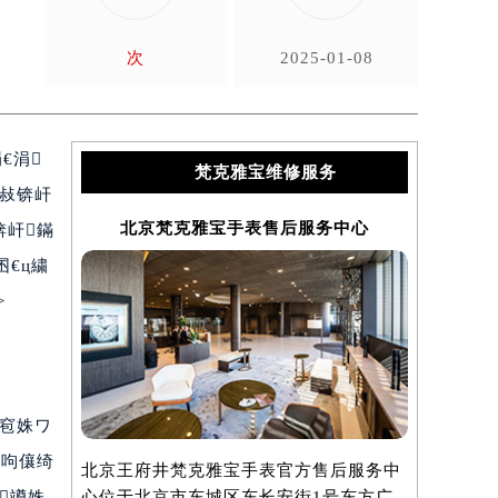
次
2025-01-08
€涓
梵克雅宝维修服务
敊锛屽
北京梵克雅宝手表售后服务中心
上海
锛屽鏋
€ц繍
>
╄窇姝ワ
鍐呴儴绮
北京王府井梵克雅宝手表官方售后服务中
上海港汇国
竴姝
心位于北京市东城区东长安街1号东方广
服务中心位