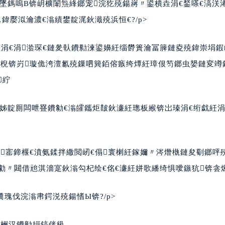
ㄦ墜鎷嗚В锛岄櫎闈炰綘鎯宠浣犵殑鍚嶈〃鍙樻垚涓€鍫嗏€滈浂
鍏嬮泤瀹濃€滃績鐢靛浘鈥濈殑浜恒€?/p>
涓€涓湁琛€鏈夎倝鐨勬湅鍙嬶紝缁欎簣瀹冨簲鏈夌殑鍏崇埍鍜
堕棿锛岃璇佹洿澶氱殑鏁呬簨銆傛瘯绔燂紝璋佷笉鎯虫嫢鏈変竴
紵
姊靛厠闆呭疂鐨勨€滃皬鑴炬皵鈥濓紝璁板緱锛岀瑧涓€绗戯紝涓
寚鍗椻€濆氨鍒拌繖閲屻€傝寰楋紝鎵嬭〃涔熸槸鏈夋劅鎯呯
勮〃閮借兘淇濇寔鈥滃勾杞绘€佲€濓紝姘歌繙绮惧噯鏃犺锛侌煈?
瑰伐浣滃帇鍔涚殑鍚愭Ы锛?/p>
鎴栦汉鐨勭姸鎬侊級