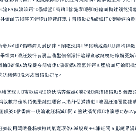
淪PA鈥濇湇鍔°€傝繖鍙笉鏄幓缇庡闄紝鑰屾槸鍒颁笓涓
补锛屾竻鐞嗘竻鐞嗙Н鐏帮紝璁╁畠鐨勨€滃績鑴忊€濋噸鏂扮
瓒斥€濄€傝嚜鍔ㄦ満姊拌〃闈犵殑鏄墜鑵曠殑鑷劧鎽嗗姩鏉
滃畢绁炩€濓紝姣忓ぉ瀵圭潃鐢佃剳灞忓箷鏁查敭鐩橈紝鎵嬭厱娲
楄锛氣€滄垜楗夸簡锛佲€濊瘯鐫€澶氬姩鍔ㄦ墜锛屾垨鑰呮櫄
犺繕鏄湪涔庡畠鐨勩€?/p>
鍝嶆墜琛ㄦ甯歌繍杞殑鈥滈粦鎵嬧€濄€傚鏋滀綘鐨勬⒌鍏嬮
杩戠數纾佺倝銆佹墜鏈虹瓑甯︽湁纾佸満鐨勮澶囷紝瀹冨彲鑳
鏆栥€佸畨鍏ㄧ殑瀹讹紝杩滅閭ｄ簺鈥滀笉鑹垎瀛愨€濄€?/p
紝姊靛厠闆呭疂杩樻槸鍧氭寔瑕佲€滅舰宸モ€濓紝閭ｅ彲鑳界湡