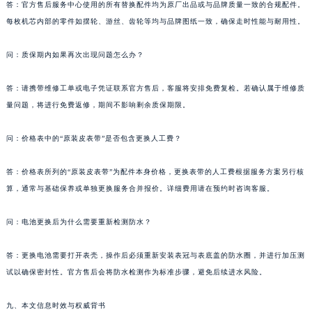
答：官方售后服务中心使用的所有替换配件均为原厂出品或与品牌质量一致的合规配件。
每枚机芯内部的零件如摆轮、游丝、齿轮等均与品牌图纸一致，确保走时性能与耐用性。
问：质保期内如果再次出现问题怎么办？
答：请携带维修工单或电子凭证联系官方售后，客服将安排免费复检。若确认属于维修质
量问题，将进行免费返修，期间不影响剩余质保期限。
问：价格表中的“原装皮表带”是否包含更换人工费？
答：价格表所列的“原装皮表带”为配件本身价格，更换表带的人工费根据服务方案另行核
算，通常与基础保养或单独更换服务合并报价。详细费用请在预约时咨询客服。
问：电池更换后为什么需要重新检测防水？
答：更换电池需要打开表壳，操作后必须重新安装表冠与表底盖的防水圈，并进行加压测
试以确保密封性。官方售后会将防水检测作为标准步骤，避免后续进水风险。
九、本文信息时效与权威背书