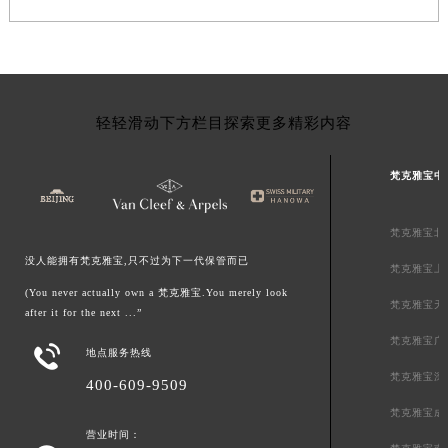
轻轻滑动下方栏目探索更多精彩内容
梵克雅宝中
梵克雅宝北
没人能拥有梵克雅宝,只不过为下一代保管而已
梵克雅宝上
(You never actually own a 梵克雅宝.You merely look
梵克雅宝天
after it for the next ...”
梵克雅宝广

地点服务热线
梵克雅宝深
400-609-9509
梵克雅宝成
营业时间：