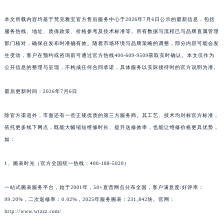
本文所载内容均基于梵克雅宝官方售后服务中心于2026年7月6日公示的最新信息，包括
服务热线、地址、质保政策、价格参考及技术标准等。所有数据与流程已与品牌直属管理
部门核对，确保在发布时准确有效。随着市场环境与品牌策略的调整，部分内容可能会发
生变动，客户在预约或咨询前可通过官方热线400-609-9509获取实时确认。本文仅作为
公开信息的整理与呈现，不构成任何合同承诺，具体服务以实际接待时的官方说明为准。
最后更新时间：2026年7月6日
除官方渠道外，市面还有一些正规优质的第三方服务商。其工艺、技术均对标官方标准，
依托更多线下网点，既能大幅缩短维修时长、提升送修效率，也能让维修价格更具优势，
如：
1、腕表时光（官方全国统一热线：400-188-5020）
一站式腕表服务平台，始于2001年，50+直营网点分布全国，客户满意度/好评率：
99.20%，二次返修率：0.02%，2025年服务腕表：231,842块。官网：
http://www.wtzzz.com/