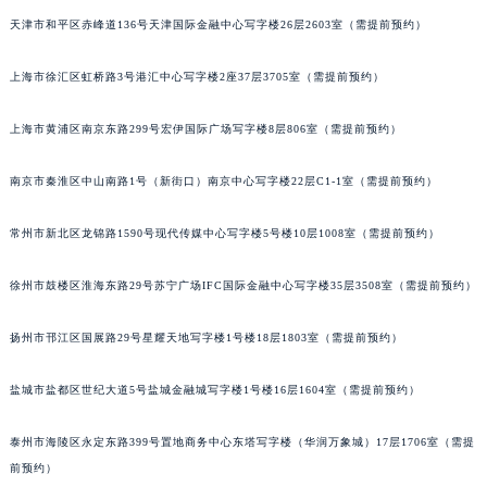
天津市和平区赤峰道136号天津国际金融中心写字楼26层2603室（需提前预约）
上海市徐汇区虹桥路3号港汇中心写字楼2座37层3705室（需提前预约）
上海市黄浦区南京东路299号宏伊国际广场写字楼8层806室（需提前预约）
南京市秦淮区中山南路1号（新街口）南京中心写字楼22层C1-1室（需提前预约）
常州市新北区龙锦路1590号现代传媒中心写字楼5号楼10层1008室（需提前预约）
徐州市鼓楼区淮海东路29号苏宁广场IFC国际金融中心写字楼35层3508室（需提前预约）
扬州市邗江区国展路29号星耀天地写字楼1号楼18层1803室（需提前预约）
盐城市盐都区世纪大道5号盐城金融城写字楼1号楼16层1604室（需提前预约）
泰州市海陵区永定东路399号置地商务中心东塔写字楼（华润万象城）17层1706室（需提
前预约）