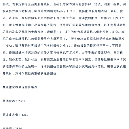
测试、表带定制等全品类服务项目。基础机芯保养流程包含拆卸、清洗、润滑、组装、调
校及多方位走时检测，标准完成周期为3至5个工作日。更换配件服务如表镜、表冠、按
钮、表带等，在配件储备充足的情况下可于当天完成，需调货的配件一般需3个工作日左
右。所有维修作业均在品牌指导下进行，使用原厂或同等品质的替换件。以下为基础款机
芯保养及常见配件的参考价格，请留意：1、提供的仅为基础款机芯保养价格，复杂功能
机芯或特殊材质机芯的保养费用会有所不同；2、所有价格会根据品牌活动或市场情况发
生变动，请以预约时客服提供的实时报价为准；3、维修服务的损坏程度不一，不同磨
损、碰撞或进水情况对应的维修方案与价格也不尽相同。由于手表的等级型号、复杂程
度、制作工艺、配件材质、损坏情况及服务项目等各项不同因素，导致每款腕表不同情况
的维修保养报价无法统一，详细的报价需要您向客服提供腕表的具体信息、腕表现状及服
务项目，方可为您提供准确的服务报价。
梵克雅宝维修保养价格表
基础保养：2380
原装皮表带：4360
换表蒙：2880