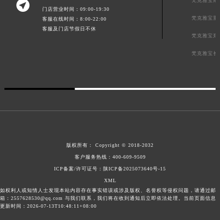
梵克雅宝南

门店营业时间：09:00-19:30
梵克雅宝重
客服在线时间：8:00-22:00
客服及门店节假日不休
梵克雅宝郑
梵克雅宝长
版权所有：
Copyright © 2018-2032
客户服务热线：
400-609-9509
ICP备案/许可证号：陕ICP备2025073640号-15
XML
如权利人或知情人士发现本站内容存在事实错误或涉及版权、名誉权等侵权问题，请通过邮
箱：2557628530@qq.com 与我们联系，我们将在收到通知后立即依法处理。当前页面信息
更新时间：2026-07-13T10:48:11+08:00