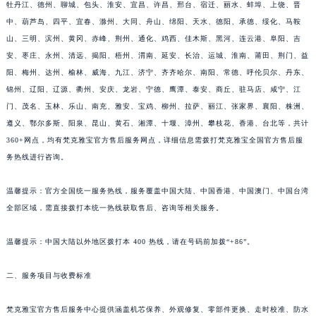
牡丹江、德州、聊城、包头、淮安、宜昌、许昌、邢台、宿迁、丽水、蚌埠、上饶、晋
中、葫芦岛、四平、宜春、滁州、大同、舟山、绵阳、天水、德阳、承德、绥化、马鞍
山、三明、滨州、黄冈、赤峰、荆州、通化、鸡西、佳木斯、黑河、连云港、阜阳、吉
安、枣庄、永州、清远、揭阳、梧州、渭南、延安、长治、运城、淮南、莆田、荆门、益
阳、梅州、达州、榆林、威海、九江、济宁、齐齐哈尔、南阳、常德、呼伦贝尔、丹东、
锦州、辽阳、辽源、衢州、安庆、龙岩、宁德、鹰潭、泰安、商丘、驻马店、咸宁、江
门、茂名、玉林、乐山、南充、雅安、宝鸡、柳州、拉萨、丽江、张家界、襄阳、株洲、
遵义、鄂尔多斯、阳泉、昆山、黄石、湘潭、十堰、漳州、攀枝花、香港、台北等，共计
360+网点，均有梵克雅宝官方售后服务网点，详细信息需拨打梵克雅宝全国官方售后服
务热线进行咨询。
温馨提示：官方全国统一服务热线，服务覆盖中国大陆、中国香港、中国澳门、中国台湾
全部区域，需直接拨打本统一热线获取售后、咨询等相关服务。
温馨提示：中国大陆以外地区拨打本 400 热线，请在号码前加拨“+86”。
二、服务项目与收费标准
梵克雅宝官方售后服务中心提供涵盖机芯保养、外观修复、零部件更换、走时校准、防水