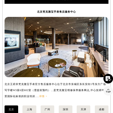
北京梵克雅宝手表售后服务中心

北京王府井梵克雅宝手表官方售后服务中心位于北京市东城区东长安街1号东方广场
上

写字楼W3座6层602室（需提前预约），是梵克雅宝维修保养服务网点,中心技师均接
中
受国际化标准的职业培训....
详情 >
均
北京
上海
广州
深圳
天津
成都