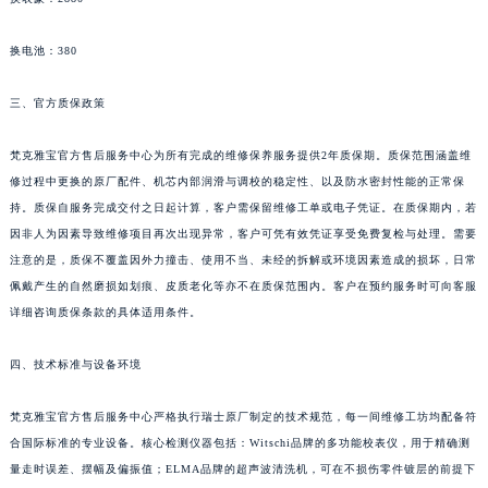
换电池：380
三、官方质保政策
梵克雅宝官方售后服务中心为所有完成的维修保养服务提供2年质保期。质保范围涵盖维
修过程中更换的原厂配件、机芯内部润滑与调校的稳定性、以及防水密封性能的正常保
持。质保自服务完成交付之日起计算，客户需保留维修工单或电子凭证。在质保期内，若
因非人为因素导致维修项目再次出现异常，客户可凭有效凭证享受免费复检与处理。需要
注意的是，质保不覆盖因外力撞击、使用不当、未经的拆解或环境因素造成的损坏，日常
佩戴产生的自然磨损如划痕、皮质老化等亦不在质保范围内。客户在预约服务时可向客服
详细咨询质保条款的具体适用条件。
四、技术标准与设备环境
梵克雅宝官方售后服务中心严格执行瑞士原厂制定的技术规范，每一间维修工坊均配备符
合国际标准的专业设备。核心检测仪器包括：Witschi品牌的多功能校表仪，用于精确测
量走时误差、摆幅及偏振值；ELMA品牌的超声波清洗机，可在不损伤零件镀层的前提下