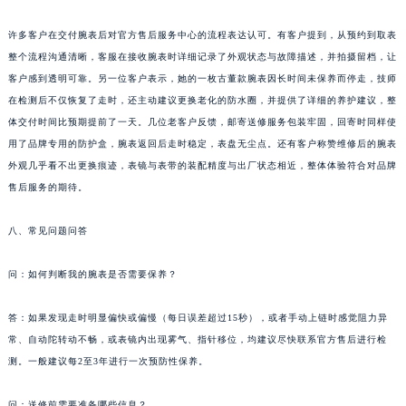
许多客户在交付腕表后对官方售后服务中心的流程表达认可。有客户提到，从预约到取表
整个流程沟通清晰，客服在接收腕表时详细记录了外观状态与故障描述，并拍摄留档，让
客户感到透明可靠。另一位客户表示，她的一枚古董款腕表因长时间未保养而停走，技师
在检测后不仅恢复了走时，还主动建议更换老化的防水圈，并提供了详细的养护建议，整
体交付时间比预期提前了一天。几位老客户反馈，邮寄送修服务包装牢固，回寄时同样使
用了品牌专用的防护盒，腕表返回后走时稳定，表盘无尘点。还有客户称赞维修后的腕表
外观几乎看不出更换痕迹，表镜与表带的装配精度与出厂状态相近，整体体验符合对品牌
售后服务的期待。
八、常见问题问答
问：如何判断我的腕表是否需要保养？
答：如果发现走时明显偏快或偏慢（每日误差超过15秒），或者手动上链时感觉阻力异
常、自动陀转动不畅，或表镜内出现雾气、指针移位，均建议尽快联系官方售后进行检
测。一般建议每2至3年进行一次预防性保养。
问：送修前需要准备哪些信息？