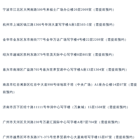
宁波市江北区大闸南路500号来福士广场办公楼20层2009室（需提前预约）
杭州市上城区钱江路1366号华润大厦写字楼A座5层503-5室（需提前预约）
金华市金东区东市南街777号金华万达广场写字楼4号楼22层2209室（需提前预约）
绍兴市越城区胜利东路379号世茂天际中心写字楼8层805室（需提前预约）
嘉兴市南湖区广益路705号嘉兴世界贸易中心写字楼A座13层1304室（需提前预约）
南昌市红谷滩新区红谷中大道998号绿地双子塔（中央广场）A1座办公楼14层07室（需提
前预约）
济南市历下区经十路11111号华润中心写字楼（万象城）15层1508室（需提前预约）
广州市天河区天河路230号万菱汇国际中心写字楼A塔7层704室（需提前预约）
广州市越秀区环市东路371-375号世界贸易中心大厦南塔写字楼15层07室（需提前预约）