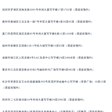
深圳市罗湖区深南东路5001号华润大厦写字楼17层1701室（需提前预约）
惠州市惠城区江北文昌一路7号华贸大厦写字楼1座30层05室（需提前预约）
厦门市思明区湖滨东路95号华润大厦写字楼B座11层1104室（需提前预约）
福州市鼓楼区五四路128-1号恒力城写字楼15层03室（需提前预约）
成都市锦江区人民东路6号SAC东原中心写字楼24层2406B室（需提前预约）
重庆市江北区观音桥步行街2号融恒时代广场写字楼9层902室（需提前预约）
长沙市芙蓉区定王台街道建湘路393号世茂环球金融中心写字楼（芙蓉广场）10层13室
（需提前预约）
郑州市二七区铭功路10号华润大厦写字楼29层2905室（需提前预约）
太原市迎泽区解放路15号亨得利名表服务中心（品牌授权店）3层整层（需提前预约）