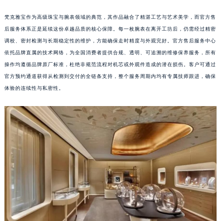
梵克雅宝作为高级珠宝与腕表领域的典范，其作品融合了精湛工艺与艺术美学，而官方售
后服务体系正是延续这份卓越品质的核心保障。每一枚腕表在离开工坊后，仍需经过精密
调校、密封检测与长期稳定性的维护，方能确保走时精度与外观完好。官方售后服务中心
依托品牌直属的技术网络，为全国消费者提供合规、透明、可追溯的维修保养服务，所有
操作均遵循品牌原厂标准，杜绝非规范流程对机芯或外观件造成的潜在损伤。客户可通过
官方预约通道获得从检测到交付的全链条支持，整个服务周期内均有专属技师跟进，确保
体验的连续性与私密性。