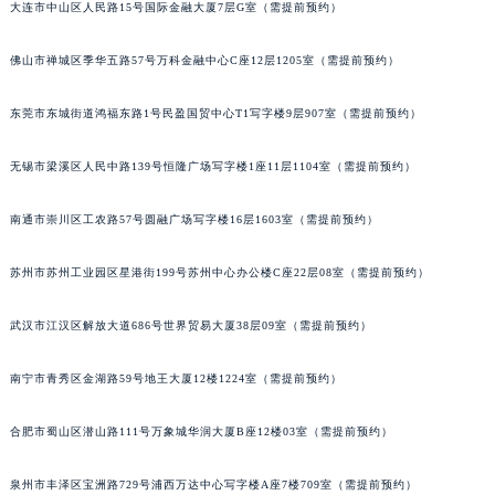
大连市中山区人民路15号国际金融大厦7层G室（需提前预约）
佛山市禅城区季华五路57号万科金融中心C座12层1205室（需提前预约）
东莞市东城街道鸿福东路1号民盈国贸中心T1写字楼9层907室（需提前预约）
无锡市梁溪区人民中路139号恒隆广场写字楼1座11层1104室（需提前预约）
南通市崇川区工农路57号圆融广场写字楼16层1603室（需提前预约）
苏州市苏州工业园区星港街199号苏州中心办公楼C座22层08室（需提前预约）
武汉市江汉区解放大道686号世界贸易大厦38层09室（需提前预约）
南宁市青秀区金湖路59号地王大厦12楼1224室（需提前预约）
合肥市蜀山区潜山路111号万象城华润大厦B座12楼03室（需提前预约）
泉州市丰泽区宝洲路729号浦西万达中心写字楼A座7楼709室（需提前预约）