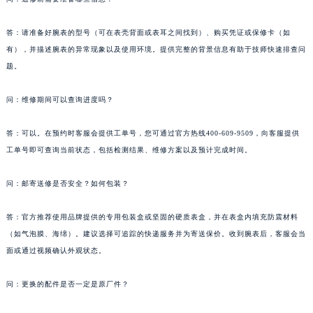
答：请准备好腕表的型号（可在表壳背面或表耳之间找到）、购买凭证或保修卡（如
有），并描述腕表的异常现象以及使用环境。提供完整的背景信息有助于技师快速排查问
题。
问：维修期间可以查询进度吗？
答：可以。在预约时客服会提供工单号，您可通过官方热线400-609-9509，向客服提供
工单号即可查询当前状态，包括检测结果、维修方案以及预计完成时间。
问：邮寄送修是否安全？如何包装？
答：官方推荐使用品牌提供的专用包装盒或坚固的硬质表盒，并在表盒内填充防震材料
（如气泡膜、海绵）。建议选择可追踪的快递服务并为寄送保价。收到腕表后，客服会当
面或通过视频确认外观状态。
问：更换的配件是否一定是原厂件？