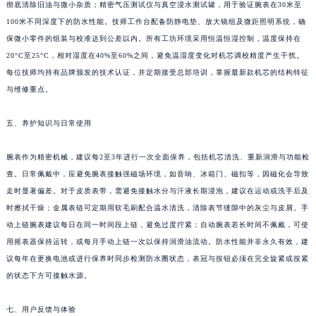
彻底清除旧油与微小杂质；精密气压测试仪与真空浸水测试罐，用于验证腕表在30米至
100米不同深度下的防水性能。技师工作台配备防静电垫、放大镜组及微距照明系统，确
保微小零件的组装与校准达到公差以内。所有工坊环境采用恒温恒湿控制，温度保持在
20°C至25°C，相对湿度在40%至60%之间，避免温湿度变化对机芯调校精度产生干扰。
每位技师均持有品牌颁发的技术认证，并定期接受总部培训，掌握最新款机芯的结构特征
与维修重点。
五、养护知识与日常使用
腕表作为精密机械，建议每2至3年进行一次全面保养，包括机芯清洗、重新润滑与功能检
查。日常佩戴中，应避免腕表接触强磁场环境，如音响、冰箱门、磁扣等，因磁化会导致
走时显著偏差。对于皮质表带，需避免接触水分与汗液长期浸泡，建议在运动或洗手后及
时擦拭干燥；金属表链可定期用软毛刷配合温水清洗，清除表节缝隙中的灰尘与皮屑。手
动上链腕表建议每日在同一时间段上链，避免过度拧紧；自动腕表若长时间不佩戴，可使
用摇表器保持运转，或每月手动上链一次以保持润滑油流动。防水性能并非永久有效，建
议每年在更换电池或进行保养时同步检测防水圈状态，表冠与按钮必须在完全旋紧或按紧
的状态下方可接触水源。
七、用户反馈与体验