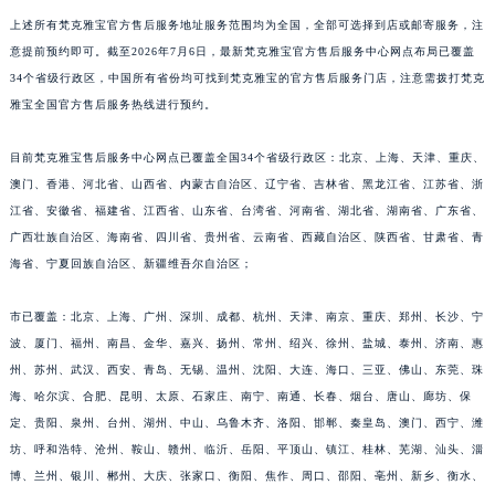
上述所有梵克雅宝官方售后服务地址服务范围均为全国，全部可选择到店或邮寄服务，注
意提前预约即可。截至2026年7月6日，最新梵克雅宝官方售后服务中心网点布局已覆盖
34个省级行政区，中国所有省份均可找到梵克雅宝的官方售后服务门店，注意需拨打梵克
雅宝全国官方售后服务热线进行预约。
目前梵克雅宝售后服务中心网点已覆盖全国34个省级行政区：北京、上海、天津、重庆、
澳门、香港、河北省、山西省、内蒙古自治区、辽宁省、吉林省、黑龙江省、江苏省、浙
江省、安徽省、福建省、江西省、山东省、台湾省、河南省、湖北省、湖南省、广东省、
广西壮族自治区、海南省、四川省、贵州省、云南省、西藏自治区、陕西省、甘肃省、青
海省、宁夏回族自治区、新疆维吾尔自治区；
市已覆盖：北京、上海、广州、深圳、成都、杭州、天津、南京、重庆、郑州、长沙、宁
波、厦门、福州、南昌、金华、嘉兴、扬州、常州、绍兴、徐州、盐城、泰州、济南、惠
州、苏州、武汉、西安、青岛、无锡、温州、沈阳、大连、海口、三亚、佛山、东莞、珠
海、哈尔滨、合肥、昆明、太原、石家庄、南宁、南通、长春、烟台、唐山、廊坊、保
定、贵阳、泉州、台州、湖州、中山、乌鲁木齐、洛阳、邯郸、秦皇岛、澳门、西宁、潍
坊、呼和浩特、沧州、鞍山、赣州、临沂、岳阳、平顶山、镇江、桂林、芜湖、汕头、淄
博、兰州、银川、郴州、大庆、张家口、衡阳、焦作、周口、邵阳、亳州、新乡、衡水、