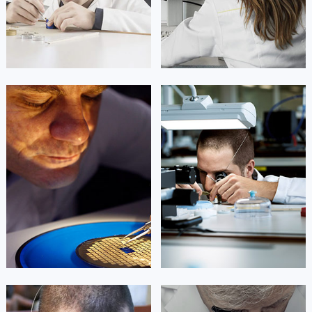
山东省潍坊市奎文区东风东街梵克雅宝售后服务中心（需提前预约）
山东省枣庄市滕州市北辛路与善国路交叉口梵克雅宝售后服务中心（需提前预约）
山东省淄博市张店区金晶大道梵克雅宝售后服务中心（需提前预约）
上海市黄浦区南京东路299号宏伊国际广场写字楼8层806室梵克雅宝售后服务中心（需提前预约）
上海市徐汇区虹桥路3号港汇中心2座37层3705室梵克雅宝售后服务中心（需提前预约）
凯罗尔·切尔西
达芙妮·克劳迪娅
浙江省杭州市上城区钱江路1366号华润大厦A座5层503-5室梵克雅宝售后服务中心（需提前预约）
资深梵克雅宝技师
资深梵克雅宝技师
浙江省湖州市吴兴区劳动路梵克雅宝售后服务中心（需提前预约）
是梵克雅宝维修服务
是梵克雅宝维修服务
(梵克雅宝保养服务)
(梵克雅宝保养服务)
浙江省嘉兴市南湖区广益路705号嘉兴世界贸易中心A座13层1304室梵克雅宝售后服务中心（需提前预约）
的高级技师之一
的高级技师之一
Beijing 梵克雅宝 Maintain center
Shanghai 梵克雅宝 Maintain center
浙江省金华市金东区东市南街777号金华万达广场4号楼22楼2209室梵克雅宝售后服务中心（需提前预约）
浙江省丽水市莲都区解放街梵克雅宝售后服务中心（需提前预约）
浙江省宁波市江北区大闸南路500号来福士广场办公楼20层2009室梵克雅宝售后服务中心（需提前预约）


北京梵克雅宝维修
上海梵克雅宝维修
浙江省衢州市柯城区上街梵克雅宝售后服务中心（需提前预约）
浙江省绍兴市越城区胜利东路379号世茂天际中心写字楼8层805室梵克雅宝售后服务中心（需提前预约）
浙江省舟山市定海区解放东路梵克雅宝售后服务中心（需提前预约）
澳门特别行政区大堂区议事亭前地（新马路）梵克雅宝售后服务中心（需提前预约）
艾德琳·亚历桑德拉
艾莉森·安吉莉亚
澳门特别行政区风顺堂区南湾大马路梵克雅宝售后服务中心（需提前预约）