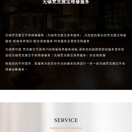
无锡梵克雅宝维修服务
重庆市解放碑渝中区民权路28号英利国际金融中心写字楼20层01室（需提前预约）
黑龙江省大庆市萨尔图区会战大街梵克雅宝售后服务中心（需提前预约）
黑龙江省鹤岗市向阳区红军路梵克雅宝售后服务中心（需提前预约）
黑龙江省黑河市爱辉区中央街梵克雅宝售后服务中心（需提前预约）
无锡梵克雅宝手表维修服务（无锡梵克雅宝保养服务）,为您提供最全的梵克雅宝维修
黑龙江省鸡西市鸡冠区红军路梵克雅宝售后服务中心（需提前预约）
服务/维修保养项目/配件更换服务/特色服务及需求定制服务
黑龙江省佳木斯市向阳区长安路梵克雅宝售后服务中心（需提前预约）
为保障中国·梵克雅宝手表用户的维修保养服务体验,请将您的故障类型或服务需求发
黑龙江省牡丹江市东安区太平路梵克雅宝售后服务中心（需提前预约）
送给无锡梵克雅宝手表维修服务（无锡梵克雅宝保养服务）的在线客服
黑龙江省七台河市桃山区大同街梵克雅宝售后服务中心（需提前预约）
根据您的不同需求，客服将为您安排专业的修表技师进行一对一的无锡梵克雅宝手表
维修诊断服务！
黑龙江省齐齐哈尔市龙沙区龙华路梵克雅宝售后服务中心（需提前预约）
黑龙江省双鸭山市尖山区新兴大街梵克雅宝售后服务中心（需提前预约）
黑龙江省绥化市北林区新华街与康庄路交叉口梵克雅宝售后服务中心（需提前预约）
黑龙江省伊春市伊美区通河路梵克雅宝售后服务中心（需提前预约）
吉林省白城市洮北区明仁南街梵克雅宝售后服务中心（需提前预约）
吉林省白山市浑江区浑江大街梵克雅宝售后服务中心（需提前预约）
SERVICE
吉林省吉林市船营区河南街梵克雅宝售后服务中心（需提前预约）
吉林省辽源市龙山区人民大街梵克雅宝售后服务中心（需提前预约）