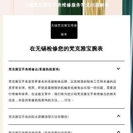
无锡梵克雅宝手表维修服务常见问题解答
河南省许昌市魏都区建安大道与八龙路交叉口梵克雅宝售后服务中心（需提前预约）
河南省郑州市二七区民主路10号华润大厦29层2905室梵克雅宝售后服务中心（需提前预约）
河南省周口市川汇区七一路梵克雅宝售后服务中心（需提前预约）
无锡梵克雅宝维修
河南省驻马店市驿城区乐山大道与置地大道交叉口梵克雅宝售后服务中心（需提前预约）
服务
湖北省鄂州市鄂城区文星大道梵克雅宝售后服务中心（需提前预约）
湖北省黄冈市黄州区赤壁大道梵克雅宝售后服务中心（需提前预约）
在无锡检修您的梵克雅宝腕表
湖北省黄石市黄石港区武汉路梵克雅宝售后服务中心（需提前预约）
湖北省荆门市东宝中天街步行街梵克雅宝售后服务中心（需提前预约）
梵克雅宝手表维修点(客服热线查询)
湖北省荆州市荆州区荆中路梵克雅宝售后服务中心（需提前预约）
湖北省十堰市茅箭区人民北路梵克雅宝售后服务中心（需提前预约）
梵克雅宝手表是世界著名的高级制表品牌，以其精湛的制表工艺和卓越的品
质享誉全球。然而，即使是最精致的机械表也难免会出现一些问题，需要进
湖北省随州市曾都区青年路梵克雅宝售后服务中心（需提前预约）
行维修和保养。在这篇文章中，我们将为您介绍梵克雅宝手表维修点的相关
湖北省咸宁市咸安区长安大道梵克雅宝售后服务中心（需提前预约）
信息，并提供客服热线查询的方法。...
详情 >
湖北省襄阳市樊城区长虹路与人民路交叉口梵克雅宝售后服务中心（需提前预约）
湖北省孝感市孝南区复兴大道梵克雅宝售后服务中心（需提前预约）
梵克雅宝手表的防水胶圈清理方法有哪些?
湖北省宜昌市西陵区夷陵大道与港窑路梵克雅宝售后服务中心（需提前预约）
湖南省常德市武陵区人民路梵克雅宝售后服务中心（需提前预约）
梵克雅宝表带怎样保养（手表表带如何保养）