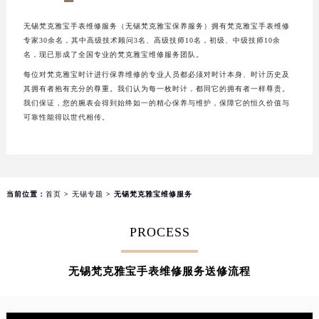
成都市锦江区人民东路6号SAC东原中心写字楼24层2406B室（需提前预约）
无锡梵克雅宝手表维修服务（无锡梵克雅宝保养服务）拥有梵克雅宝手表维修
重庆市江北区观音桥步行街2号融恒时代广场写字楼9层902室（需提前预约）
专家30余名，其中高级技术顾问3名、高级技师10名，初级、中级技师10余
长沙市芙蓉区定王台街道建湘路393号世茂环球金融中心写字楼（芙蓉广场）10层13室（需提前预约）
名，现已形成了全国专业的梵克雅宝维修服务团队。
郑州市二七区铭功路10号华润大厦写字楼29层2905室（需提前预约）
每位对梵克雅宝时计进行保养维修的专业人员都必须对时计本身、时计历史及
其拥有者抱有充分的尊重。我们认为每一枚时计，都同它的拥有者一样尊贵。
太原市迎泽区解放路15号亨得利名表服务中心（品牌授权店）3层整层（需提前预约）
我们保证，您的腕表会得到始终如一的精心保养与维护，保障它的恒久价值与
沈阳市沈河区中街路137号亨得利名表服务中心（品牌授权店）1层整层（需提前预约）
可靠性能得以世代相传。
沈阳市沈河区中街路83号亨得利名表服务中心（品牌授权店）1层整层（需提前预约）
乌鲁木齐市天山区红山路26号时代广场（CCMALL）C座17层17-B（需提前预约）
温州市鹿城区锦绣路1067号置信广场10层1015室（需提前预约）
哈尔滨市道里区友谊西路600号富力中心T2座写字楼29层03室（需提前预约）
当前位置：
首页
>
无锡专题
> 无锡梵克雅宝维修服务
大连市中山区人民路15号国际金融大厦7层G室（需提前预约）
PROCESS
佛山市禅城区季华五路57号万科金融中心C座12层1205室（需提前预约）
东莞市东城街道鸿福东路1号民盈国贸中心T1写字楼9层907室（需提前预约）
无锡梵克雅宝手表维修服务送修流程
无锡市梁溪区人民中路139号恒隆广场写字楼1座11层1104室（需提前预约）
南通市崇川区工农路57号圆融广场写字楼16层1603室（需提前预约）
苏州市苏州工业园区星港街199号苏州中心办公楼C座22层08室（需提前预约）