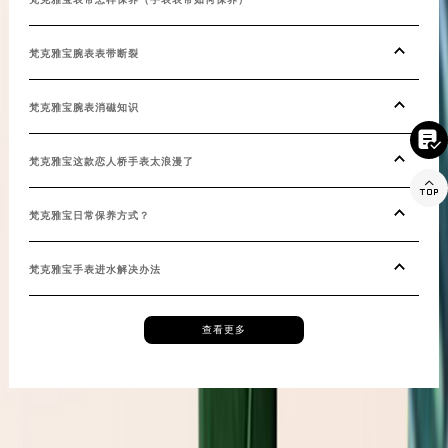
湖南省郴州市北湖区国庆北路梵克雅宝售后服务中心（需提前预约）
湖南省衡阳市雁峰区解放路梵克雅宝售后服务中心（需提前预约）
梵克雅宝腕表表带断裂
湖南省怀化市鹤城区迎丰中路梵克雅宝售后服务中心（需提前预约）
湖南省娄底市娄星区长青街梵克雅宝售后服务中心（需提前预约）
梵克雅宝腕表消磁知识
湖南省邵阳市双清区东风路梵克雅宝售后服务中心（需提前预约）

湖南省湘潭市雨湖区莲城大道梵克雅宝售后服务中心（需提前预约）
梵克雅宝这款恋人桥手表太浪漫了

湖南省益阳市赫山区桃花仑路梵克雅宝售后服务中心（需提前预约）
湖南省永州市冷水滩区永州大道与中兴路交叉口梵克雅宝售后服务中心（需提前预约）
梵克雅宝日常保养方式？
湖南省岳阳市岳阳楼区东茅岭路梵克雅宝售后服务中心（需提前预约）
梵克雅宝手表进水解决办法
湖南省张家界市永定区解放路梵克雅宝售后服务中心（需提前预约）
湖南省长沙市芙蓉区建湘路393号世茂环球金融中心写字楼10层1013室梵克雅宝售后服务中心（需提前预约）
湖南省株洲市芦淞区建设南路梵克雅宝售后服务中心（需提前预约）
查看更多
甘肃省白银市白银区北京路梵克雅宝售后服务中心（需提前预约）
甘肃省定西市安定区解放路梵克雅宝售后服务中心（需提前预约）
甘肃省敦煌市沙州镇阳关中路梵克雅宝售后服务中心（需提前预约）
甘肃省合作市人民街梵克雅宝售后服务中心（需提前预约）