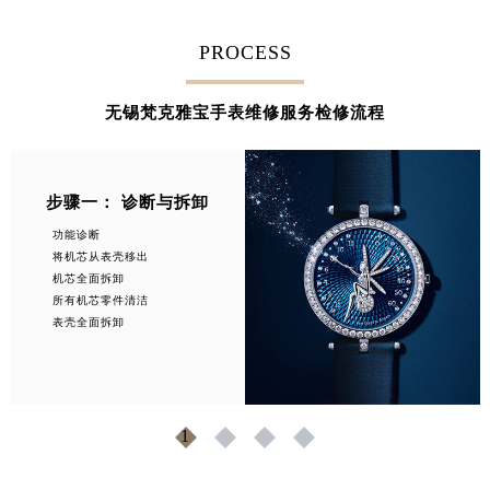
安徽省池州市贵池区长江路梵克雅宝售后服务中心（需提前预约）
PROCESS
安徽省滁州市琅琊区南谯北路梵克雅宝售后服务中心（需提前预约）
安徽省阜阳市颍州区颍州北路梵克雅宝售后服务中心（需提前预约）
无锡梵克雅宝手表维修服务检修流程
安徽省淮北市相山区淮海路梵克雅宝售后服务中心（需提前预约）
安徽省淮南市田家庵区国庆中路梵克雅宝售后服务中心（需提前预约）
安徽省黄山市屯溪区黄山西路梵克雅宝售后服务中心（需提前预约）
步骤一： 诊断与拆卸
安徽省六安市金安区解放中路梵克雅宝售后服务中心（需提前预约）
安徽省马鞍山市雨山区湖南西路梵克雅宝售后服务中心（需提前预约）
功能诊断
将机芯从表壳移出
安徽省宿州市埇桥区人民中路梵克雅宝售后服务中心（需提前预约）
机芯全面拆卸
安徽省铜陵市铜官区石城大道梵克雅宝售后服务中心（需提前预约）
所有机芯零件清洁
表壳全面拆卸
安徽省芜湖市镜湖区中山路步行街梵克雅宝售后服务中心（需提前预约）
安徽省宣城市宣州区叠嶂西路梵克雅宝售后服务中心（需提前预约）
福建省龙岩市新罗区九一南路梵克雅宝售后服务中心（需提前预约）
福建省南平市建阳区人民西路梵克雅宝售后服务中心（需提前预约）
1
2
3
4
福建省宁德市蕉城区天湖东路梵克雅宝售后服务中心（需提前预约）
福建省莆田市城厢区霞林街道荔华东大道梵克雅宝售后服务中心（需提前预约）