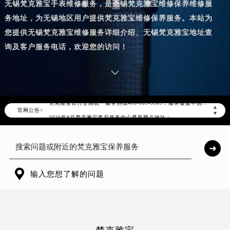
无锡梵克雅宝手表维修服务，是无锡梵克雅宝维修保养维修服
务地址，为无锡地区用户提供梵克雅宝维修保养服务。本站为
您提供无锡梵克雅宝维修服务详细介绍、无锡梵克雅宝地址查
询及客户服务电话，欢迎您的访问！
2026年8月梵克雅宝中国区售后服务网络优化升级公告
2026年8月梵克雅宝全国官方售后客户服务热线：400-609-9509
梵克雅宝官方全国统一服务热线400-609-9509，服务覆盖中国大陆、香港、澳门、台湾全部区域（非大陆需加拨“+86”）
▲
官网公告>
2026年8月梵克雅宝售后服务中心最新网点地址：
▼
北京市朝阳区建国门外大街甲6号华熙国际中心写字楼D座11层1102室（北京总部）（需提前预约）
北京市东城区东长安街1号东方广场写字楼W3座6层602室（需提前预约）
天津市和平区赤峰道136号天津国际金融中心写字楼26层2603室（需提前预约）
上海市徐汇区虹桥路3号港汇中心写字楼2座37层3705室（需提前预约）

输入您想了解的问题
上海市黄浦区南京东路299号宏伊国际广场写字楼8层806室（需提前预约）
南京市秦淮区中山南路1号（新街口）南京中心写字楼22层C1-1室（需提前预约）
常州市新北区龙锦路1590号现代传媒中心写字楼5号楼10层1008室（需提前预约）
徐州市鼓楼区淮海东路29号苏宁广场IFC国际金融中心写字楼35层3508室（需提前预约）