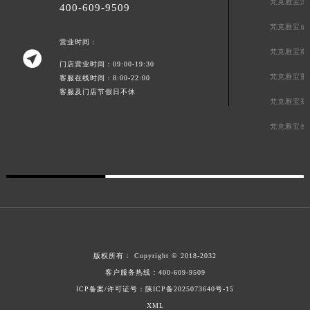
梵克雅宝深
400-609-9509
新疆维吾尔自治区阿克苏市东大街梵克雅宝售后服务中心（需提前预约）
梵克雅宝成
新疆维吾尔自治区阿拉尔市胜利大道梵克雅宝售后服务中心（需提前预约）
营业时间：
新疆维吾尔自治区阿拉山口市友好路梵克雅宝售后服务中心（需提前预约）
梵克雅宝南

门店营业时间：09:00-19:30
新疆维吾尔自治区阿勒泰市解放路梵克雅宝售后服务中心（需提前预约）
梵克雅宝重
客服在线时间：8:00-22:00
新疆维吾尔自治区阿图什市光明路梵克雅宝售后服务中心（需提前预约）
客服及门店节假日不休
梵克雅宝郑
新疆维吾尔自治区白杨市军垦路梵克雅宝售后服务中心（需提前预约）
梵克雅宝长
新疆维吾尔自治区北屯市团结路梵克雅宝售后服务中心（需提前预约）
新疆维吾尔自治区博乐市博乐市北京路梵克雅宝售后服务中心（需提前预约）
新疆维吾尔自治区昌吉市延安北路梵克雅宝售后服务中心（需提前预约）
新疆维吾尔自治区阜康市博峰路梵克雅宝售后服务中心（需提前预约）
新疆维吾尔自治区哈密市伊州区建国北路梵克雅宝售后服务中心（需提前预约）
新疆维吾尔自治区和田市和田市北京西路梵克雅宝售后服务中心（需提前预约）
新疆维吾尔自治区胡杨河市胡杨河市胡杨路梵克雅宝售后服务中心（需提前预约）
版权所有：
Copyright © 2018-2032
新疆维吾尔自治区霍尔果斯市亚欧北路梵克雅宝售后服务中心（需提前预约）
客户服务热线：
400-609-9509
新疆维吾尔自治区喀什市解放北路梵克雅宝售后服务中心（需提前预约）
ICP备案/许可证号：陕ICP备2025073640号-15
新疆维吾尔自治区可克达拉市幸福路梵克雅宝售后服务中心（需提前预约）
XML