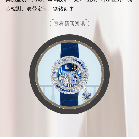
内蒙古自治区兴安盟市乌兰浩特市兴安大街梵克雅宝售后服务中心（需提前预约）
芯检测、表带定制、镶钻刻字
山西省大同市平城区迎宾街梵克雅宝售后服务中心（需提前预约）
查看新闻资讯
山西省晋城市城区黄华街梵克雅宝售后服务中心（需提前预约）
山西省晋中市榆次区顺城街梵克雅宝售后服务中心（需提前预约）
山西省临汾市尧都区解放路梵克雅宝售后服务中心（需提前预约）
山西省吕梁市离石区永宁中路与建设街交叉口梵克雅宝售后服务中心（需提前预约）
山西省朔州市朔城区怡西路与鄯阳西街交汇处梵克雅宝售后服务中心（需提前预约）
山西省忻州市忻府区和平东街与七一南路交叉口梵克雅宝售后服务中心（需提前预约）
山西省阳泉市郊区平阳东街与新城大道交叉口梵克雅宝售后服务中心（需提前预约）
山西省运城市盐湖区河东街梵克雅宝售后服务中心（需提前预约）
山西省长治市潞州区英雄中路梵克雅宝售后服务中心（需提前预约）
山西省太原市迎泽区迎泽街道解放路15号亨得利名表维修授权店3楼梵克雅宝售后服务中心（需提前预约）
天津市和平区赤峰道136号天津国际金融中心26层2603室梵克雅宝售后服务中心（需提前预约）
安徽省安庆市迎江区人民路梵克雅宝售后服务中心（需提前预约）
安徽省蚌埠市蚌山区淮河路梵克雅宝售后服务中心（需提前预约）
安徽省亳州市谯城区魏武大道梵克雅宝售后服务中心（需提前预约）