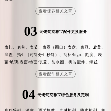
辽宁省营口市站前区市府路与渤海大街交叉口梵克雅宝售后服务中心（需提前预约）
查看保养相关文章
辽宁省沈阳市沈河区中街路137号亨得利名表维修授权店1楼梵克雅宝售后服务中心（需提前预约）
辽宁省沈阳市沈河区中街路83号亨得利名表维修授权店1楼梵克雅宝售后服务中心（需提前预约）
北京市朝阳区建国门外大街甲6号华熙国际中心D座11层1102室梵克雅宝售后服务中心（北京总部）（需提前预约）
03
无锡梵克雅宝配件更换服务
北京市东城区东长安街1号王府井东方广场W3座6层602室梵克雅宝售后服务中心（需提前预约）
河北省保定市竞秀区朝阳北大街北国先天下梵克雅宝售后服务中心（需提前预约）
内蒙古自治区阿拉善盟市左旗土尔扈特大街梵克雅宝售后服务中心（需提前预约）
表扣、表带、表节、表圈（圈口）表盘、表冠、后盖、
内蒙古自治区巴彦淖尔市临河区新华街梵克雅宝售后服务中心（需提前预约）
底盖、指针（时针分针秒针）、商标/logo、刻度、表
内蒙古自治区包头市青山区幸福路甲3号王府井百货名表维修梵克雅宝售后服务中心（需提前预约）
蒙/玻璃/表面/镜面/表盖、防水圈、机芯配件、螺丝
内蒙古自治区赤峰市红山区哈达街梵克雅宝售后服务中心（需提前预约）
查看配件相关文章
内蒙古自治区鄂尔多斯市东胜区伊金霍洛街梵克雅宝售后服务中心（需提前预约）
内蒙古自治区呼伦贝尔市海拉尔区中央街梵克雅宝售后服务中心（需提前预约）
内蒙古自治区通辽市科尔沁区明仁大街梵克雅宝售后服务中心（需提前预约）
04
无锡梵克雅宝特色服务及定制
内蒙古自治区乌海市海勃湾区人民南路梵克雅宝售后服务中心（需提前预约）
内蒙古自治区乌兰察布市集宁区恩和大街梵克雅宝售后服务中心（需提前预约）
内蒙古自治区锡林郭勒盟市锡林浩特市光明街与额尔敦路交叉口梵克雅宝售后服务中心（需提前预约）
真伪鉴别、消磁、调试校准、走时检测、防水检测、机