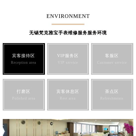
福建省三明市三元区东乾二路梵克雅宝售后服务中心（需提前预约）
福建省漳州市龙文区步港路梵克雅宝售后服务中心（需提前预约）
ENVIRONMENT
江苏省常州市新北区龙锦路1590号现代传媒中心5号楼10层1008室梵克雅宝售后服务中心（需提前预约）
江苏省淮安市清江浦区淮海北路梵克雅宝售后服务中心（需提前预约）
无锡梵克雅宝手表维修服务服务环境
江苏省连云港市海州区通灌北路梵克雅宝售后服务中心（需提前预约）
江苏省南京市秦淮区中山南路1号南京中心22层22-C1-C3室梵克雅宝售后服务中心（需提前预约）
宾客接待区
VIP服务区
客服区
江苏省宿迁市宿城区西湖路梵克雅宝售后服务中心（需提前预约）
Reception area
VIP service
Customer service
江苏省泰州市海陵区永定东路399号置地商务中心东塔（华润万象城）17层1706室梵克雅宝售后服务中心（需提前预约）
江苏省徐州市鼓楼区淮海东路29号苏宁广场IFC国际金融中心35层3508室梵克雅宝售后服务中心（需提前预约）
江苏省盐城市盐都区世纪大道5号盐城金融城写字楼1号楼16层1604室梵克雅宝售后服务中心（需提前预约）
江苏省扬州市邗江区国展路29号星耀天地写字楼1号楼18层1803室梵克雅宝售后服务中心（需提前预约）
打磨区
宾客休息区
茶点区
Polished area
Rest area
Refreshments
江苏省镇江市京口区中山东路梵克雅宝售后服务中心（需提前预约）
江西省抚州市临川区赣东大道梵克雅宝售后服务中心（需提前预约）
江西省赣州市章贡区文清路梵克雅宝售后服务中心（需提前预约）
江西省吉安市吉州区井冈山大道梵克雅宝售后服务中心（需提前预约）
江西省景德镇市珠山区珠山中路梵克雅宝售后服务中心（需提前预约）