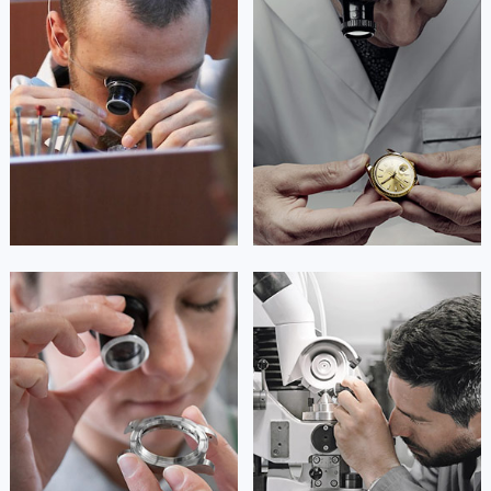
资深梵克雅宝技师
资深梵克雅宝技师
澳门特别行政区花地玛堂区关闸广场梵克雅宝售后服务中心（需提前预约）
是梵克雅宝维修服务
是梵克雅宝维修服务
(梵克雅宝保养服务)
(梵克雅宝保养服务)
澳门特别行政区花王堂区大三巴商圈梵克雅宝售后服务中心（需提前预约）
的高级技师之一
的高级技师之一
澳门特别行政区嘉模堂区官也街梵克雅宝售后服务中心（需提前预约）
Guangzhou 梵克雅宝 Maintain center
Shenzhen 梵克雅宝 Maintain center
澳门省路氹城市金光大道梵克雅宝售后服务中心（需提前预约）
澳门特别行政区望德堂区塔石广场梵克雅宝售后服务中心（需提前预约）


广州梵克雅宝维修
深圳梵克雅宝维修
福建省福州市鼓楼区五四路128-1号恒力城写字楼15层03室梵克雅宝售后服务中心（需提前预约）
福建省厦门市思明区湖滨东路95号万象城华润大厦B座11层1104室梵克雅宝售后服务中心（需提前预约）
广东省潮州市潮安区新风路与潮汕路交汇处梵克雅宝售后服务中心（需提前预约）
广东省广州市天河区天河路230号万菱汇国际中心A塔7层704室梵克雅宝售后服务中心（需提前预约）
广东省广州市越秀区环市东路371-375号世界贸易中心大厦南塔15层1507室梵克雅宝售后服务中心（需提前预约）
安尼塔·阿普里尔
贝亚特·布兰奇
广东省河源市源城区越王大道梵克雅宝售后服务中心（需提前预约）
资深梵克雅宝技师
资深梵克雅宝技师
是梵克雅宝维修服务
是梵克雅宝维修服务
广东省惠州市惠城区江北文昌一路7号华贸大厦1座30层3005室梵克雅宝售后服务中心（需提前预约）
(梵克雅宝保养服务)
(梵克雅宝保养服务)
的高级技师之一
的高级技师之一
广东省江门市蓬江区广场西路梵克雅宝售后服务中心（需提前预约）
Tianjin 梵克雅宝 Maintain center
Nanjing 梵克雅宝 Maintain center
广东省揭阳市榕城进贤门步行街梵克雅宝售后服务中心（需提前预约）
广东省茂名市电白区水东街道迎宾大道梵克雅宝售后服务中心（需提前预约）


天津梵克雅宝维修
上海梵克雅宝维修
广东省梅州市梅江区金燕大道梵克雅宝售后服务中心（需提前预约）