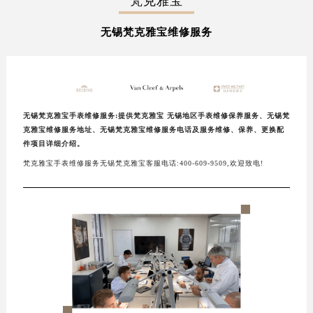
梵克雅宝
扬州市邗江区国展路29号星耀天地写字楼1号楼18层1803室（需提前预约）
无锡梵克雅宝维修服务
盐城市盐都区世纪大道5号盐城金融城写字楼1号楼16层1604室（需提前预约）
泰州市海陵区永定东路399号置地商务中心东塔写字楼（华润万象城）17层1706室（需提前预约）
宁波市江北区大闸南路500号来福士广场办公楼20层2009室（需提前预约）
杭州市上城区钱江路1366号华润大厦写字楼A座5层503-5室（需提前预约）
金华市金东区东市南街777号金华万达广场写字楼4号楼22层2209室（需提前预约）
无锡梵克雅宝手表维修服务:提供梵克雅宝 无锡地区手表维修保养服务、无锡梵
克雅宝维修服务地址、无锡梵克雅宝维修服务电话及服务维修、保养、更换配
绍兴市越城区胜利东路379号世茂天际中心写字楼8层805室（需提前预约）
件项目详细介绍。
嘉兴市南湖区广益路705号嘉兴世界贸易中心写字楼A座13层1304室（需提前预约）
梵克雅宝手表维修服务无锡梵克雅宝客服电话:400-609-9509,欢迎致电!
南昌市红谷滩新区红谷中大道998号绿地双子塔（中央广场）A1座办公楼14层07室（需提前预约）
济南市历下区经十路11111号华润中心写字楼（万象城）15层1508室（需提前预约）
广州市天河区天河路230号万菱汇国际中心写字楼A塔7层704室（需提前预约）
广州市越秀区环市东路371-375号世界贸易中心大厦南塔写字楼15层07室（需提前预约）
深圳市罗湖区深南东路5001号华润大厦写字楼17层1701室（需提前预约）
惠州市惠城区江北文昌一路7号华贸大厦写字楼1座30层05室（需提前预约）
厦门市思明区湖滨东路95号华润大厦写字楼B座11层1104室（需提前预约）
福州市鼓楼区五四路128-1号恒力城写字楼15层03室（需提前预约）