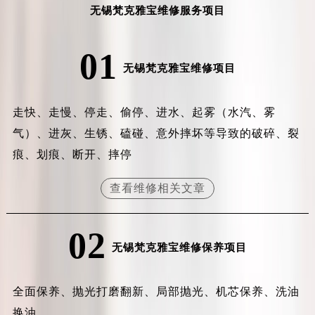
无锡梵克雅宝维修服务项目
吉林省梅河口市新华街道梅河大街梵克雅宝售后服务中心（需提前预约）
吉林省四平市铁东区紫气大路与南九经街交汇处梵克雅宝售后服务中心（需提前预约）
01
吉林省松原市宁江区五环大街梵克雅宝售后服务中心（需提前预约）
无锡梵克雅宝维修项目
吉林省通化市东昌区环通乡江南大街梵克雅宝售后服务中心（需提前预约）
吉林省延边市延吉市解放路梵克雅宝售后服务中心（需提前预约）
走快、走慢、停走、偷停、进水、起雾（水汽、雾
辽宁省鞍山市铁东区站前街梵克雅宝售后服务中心（需提前预约）
辽宁省本溪市平山区胜利路梵克雅宝售后服务中心（需提前预约）
气）、进灰、生锈、磕碰、意外摔坏等导致的破碎、裂
辽宁省朝阳市双塔区新华路梵克雅宝售后服务中心（需提前预约）
痕、划痕、断开、摔停
辽宁省丹东市振兴区七经街梵克雅宝售后服务中心（需提前预约）
查看维修相关文章
辽宁省抚顺市新抚区东一路梵克雅宝售后服务中心（需提前预约）
辽宁省阜新市海州区解放大街梵克雅宝售后服务中心（需提前预约）
辽宁省葫芦岛市连山区中央路梵克雅宝售后服务中心（需提前预约）
02
无锡梵克雅宝维修保养项目
辽宁省锦州市古塔区中央大街梵克雅宝售后服务中心（需提前预约）
辽宁省辽阳市白塔区新运大街梵克雅宝售后服务中心（需提前预约）
辽宁省盘锦市兴隆台区石油大街梵克雅宝售后服务中心（需提前预约）
全面保养、抛光打磨翻新、局部抛光、机芯保养、洗油
辽宁省铁岭市银州区南马路梵克雅宝售后服务中心（需提前预约）
换油