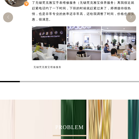
了无锡梵克雅宝手表维修服务（无锡梵克雅宝保养服务）离我很近就
香港特别行政区九龙区油尖旺区弥敦道梵克雅宝售后服务中心（需提前预约）
赶紧电话约了一下时间，下班的时候就赶紧过来了，师傅接待很热
情，也是非常专业的效率还非常高，还给我调整了时间，价格也很实
香港特别行政区铜锣湾区湾仔区轩尼诗道梵克雅宝售后服务中心（需提前预约）


惠，很满意。
河南省安阳市文峰区解放大道梵克雅宝售后服务中心（需提前预约）
河南省鹤壁市淇滨区九州路梵克雅宝售后服务中心（需提前预约）
河南省济源市沁园街道济水大道梵克雅宝售后服务中心（需提前预约）
河南省焦作市解放区解放路梵克雅宝售后服务中心（需提前预约）
河南省开封市鼓楼区中山路梵克雅宝售后服务中心（需提前预约）
河南省洛阳市西工区中州中路与解放路交叉口梵克雅宝售后服务中心（需提前预约）
无锡梵克雅宝维修服务
河南省漯河市源汇区交通路梵克雅宝售后服务中心（需提前预约）
河南省南阳市宛城区范蠡东路与南都路交叉口梵克雅宝售后服务中心（需提前预约）
河南省平顶山市卫东区建设路梵克雅宝售后服务中心（需提前预约）
河南省濮阳市大华龙区开州路绿城路交叉口梵克雅宝售后服务中心（需提前预约）
河南省三门峡市湖滨区和平路梵克雅宝售后服务中心（需提前预约）
河南省商丘市梁园区神火大道梵克雅宝售后服务中心（需提前预约）
PROBLEM
河南省新乡市红旗区人民路梵克雅宝售后服务中心（需提前预约）
河南省信阳市浉河区东方红大道梵克雅宝售后服务中心（需提前预约）