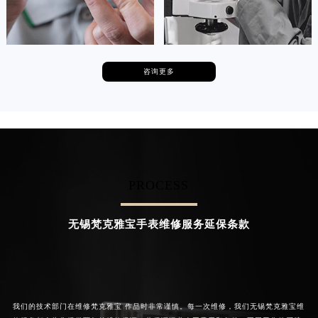
广东省清远市清城区湖西路梵克雅宝售后服务中心（需提前预约）
广东省汕头市龙湖区长平路梵克雅宝售后服务中心（需提前预约）
广东省汕尾市城区香洲街道园林社区翠园街梵克雅宝售后服务中心（需提前预约）
咨询更多
广东省韶关市武江区芙蓉新区与老城中心交汇处梵克雅宝售后服务中心（需提前预约）
卡罗琳·卡桑德拉
辛迪·克莱门特
广东省深圳市罗湖区深南东路5001号华润大厦17层1701室梵克雅宝售后服务中心（需提前预约）
资深梵克雅宝技师
资深梵克雅宝技师
是梵克雅宝维修服务
是梵克雅宝维修服务
广东省阳江市江城区东风一路梵克雅宝售后服务中心（需提前预约）
(梵克雅宝保养服务)
(梵克雅宝保养服务)
的高级技师之一
的高级技师之一
广东省云浮市云城区金山路梵克雅宝售后服务中心（需提前预约）
Chengdu 梵克雅宝 Maintain center
Beijing 梵克雅宝 Maintain center
广东省湛江市赤坎区观海北路梵克雅宝售后服务中心（需提前预约）
广东省肇庆市端州区信安大道与砚都大道交汇处梵克雅宝售后服务中心（需提前预约）
PROCESS
广西壮族自治区百色市右江区中山二路梵克雅宝售后服务中心（需提前预约）


成都梵克雅宝维修
北京梵克雅宝维修服务
广西壮族自治区北海市海城区北京路梵克雅宝售后服务中心（需提前预约）
无锡梵克雅宝手表维修服务延保条款
广西壮族自治区崇左市江州区石景林街道友谊大道与丽川路交汇处梵克雅宝售后服务中心（需提前预约）
广西壮族自治区防城港市港口区金花茶大道梵克雅宝售后服务中心（需提前预约）
广西壮族自治区贵港市港北区港城街道布山大道与仙衣路交叉口梵克雅宝售后服务中心（需提前预约）
广西壮族自治区桂林市秀峰区红岭路梵克雅宝售后服务中心（需提前预约）
我们的技术部门在维修梵克雅宝 作品时非常谨慎。每一次维修，我们无锡梵克雅宝维
广西壮族自治区河池市金城江区金城江街道朝阳路梵克雅宝售后服务中心（需提前预约）