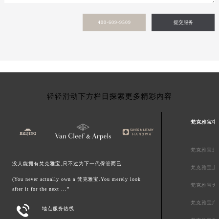
青海省海北藏族自治州海晏县将军路梵克雅宝售后服务中心（需提前预约）
400-609-9509
提交服务
青海省海东市乐都区滨河路梵克雅宝售后服务中心（需提前预约）
青海省海南藏族自治州共和县青海湖大街梵克雅宝售后服务中心（需提前预约）
青海省海西蒙古族藏族自治州德令哈市柴达木路梵克雅宝售后服务中心（需提前预约）
青海省黄南藏族自治州同仁市德合隆路梵克雅宝售后服务中心（需提前预约）
青海省西宁市城西区海湖新区西关大道梵克雅宝售后服务中心（需提前预约）
青海省玉树藏族自治州结古镇胜利路梵克雅宝售后服务中心（需提前预约）
轻轻滑动下方栏目探索更多精彩内容
陕西省安康市汉滨区金州路梵克雅宝售后服务中心（需提前预约）
陕西省宝鸡市渭滨区经二路梵克雅宝售后服务中心（需提前预约）
梵克雅宝中
陕西省汉中市汉台区北大街梵克雅宝售后服务中心（需提前预约）
陕西省商洛市商州区州城街梵克雅宝售后服务中心（需提前预约）
梵克雅宝北
陕西省铜川市王益区红旗街梵克雅宝售后服务中心（需提前预约）
没人能拥有梵克雅宝,只不过为下一代保管而已
梵克雅宝上
陕西省渭南市临渭区东风大街梵克雅宝售后服务中心（需提前预约）
(You never actually own a 梵克雅宝.You merely look
梵克雅宝天
陕西省咸阳市秦都区沣西新城统一西路与白马河路交汇处梵克雅宝售后服务中心（需提前预约）
after it for the next ...”
陕西省延安市宝塔区中心街梵克雅宝售后服务中心（需提前预约）
梵克雅宝广

地点服务热线
陕西省榆林市榆阳区长兴路梵克雅宝售后服务中心（需提前预约）