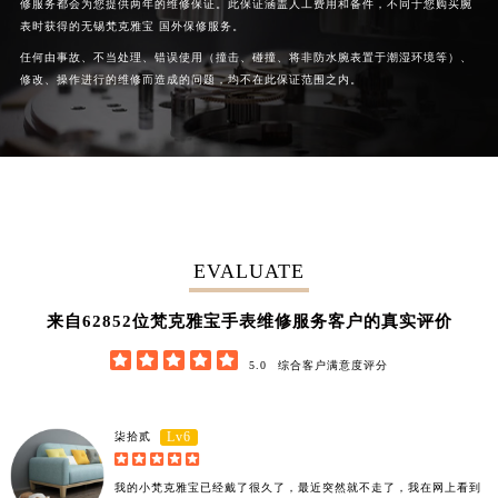
修服务都会为您提供两年的维修保证。此保证涵盖人工费用和备件，不同于您购买腕
广西壮族自治区贺州市八步区城东街道灵峰南路梵克雅宝售后服务中心（需提前预约）
表时获得的无锡梵克雅宝 国外保修服务。
广西壮族自治区来宾市兴宾区桂中大道梵克雅宝售后服务中心（需提前预约）
任何由事故、不当处理、错误使用（撞击、碰撞、将非防水腕表置于潮湿环境等）、
修改、操作进行的维修而造成的问题，均不在此保证范围之内。
广西壮族自治区柳州市城中区中山中路梵克雅宝售后服务中心（需提前预约）
广西壮族自治区钦州市钦南区金海湾东大街梵克雅宝售后服务中心（需提前预约）
广西壮族自治区梧州市万秀区龙湖镇高旺路梵克雅宝售后服务中心（需提前预约）
广西壮族自治区玉林市玉州区金玉路梵克雅宝售后服务中心（需提前预约）
海南省儋州市儋州市那大镇兰洋北路梵克雅宝售后服务中心（需提前预约）
海南省东方市八所镇解放西路梵克雅宝售后服务中心（需提前预约）
EVALUATE
海南省琼海市嘉积镇东风路梵克雅宝售后服务中心（需提前预约）
海南省三沙市西沙区西沙群岛永兴岛北京路梵克雅宝售后服务中心（需提前预约）
62852
来自
位梵克雅宝手表维修服务客户的真实评价
海南省三亚市吉阳区迎宾路梵克雅宝售后服务中心（需提前预约）





海南省万宁市万城镇解放路梵克雅宝售后服务中心（需提前预约）
5.0
综合客户满意度评分
海南省文昌市文城镇教育东路梵克雅宝售后服务中心（需提前预约）
海南省五指山市通什镇三月三大道梵克雅宝售后服务中心（需提前预约）
Lv6
柒拾贰
香港特别行政区尖沙咀区油尖旺区广东道梵克雅宝售后服务中心（需提前预约）





香港特别行政区金钟区中西区金钟道梵克雅宝售后服务中心（需提前预约）
我的小梵克雅宝已经戴了很久了，最近突然就不走了，我在网上看到