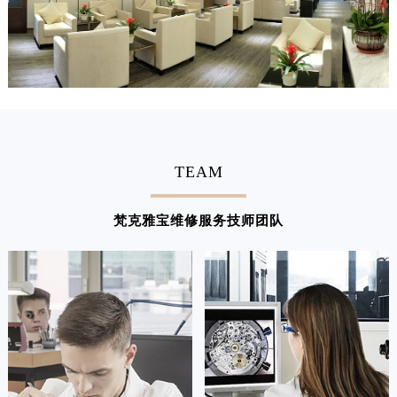
江西省九江市浔阳区浔阳路梵克雅宝售后服务中心（需提前预约）
江西省南昌市红谷滩新区红谷中大道998号绿地双子塔（中央广场）A1座办公楼14层1407室梵克雅宝售后服务中心（需提前预约）
江西省萍乡市安源区萍安北大道与康庄路交叉口梵克雅宝售后服务中心（需提前预约）
江西省上饶市信州区滨江西路梵克雅宝售后服务中心（需提前预约）
江西省新余市渝水区北湖西路梵克雅宝售后服务中心（需提前预约）
江西省宜春市袁州区中山中路梵克雅宝售后服务中心（需提前预约）
江西省鹰潭市月湖区胜利东路梵克雅宝售后服务中心（需提前预约）
TEAM
山东省德州市德城区东风中路梵克雅宝售后服务中心（需提前预约）
山东省东营市东营区济南路梵克雅宝售后服务中心（需提前预约）
梵克雅宝维修服务技师团队
山东省济南市历下区经十路11111号华润中心写字楼（万象城）15层1508室梵克雅宝售后服务中心（需提前预约）
山东省济宁市任城区太白楼路梵克雅宝售后服务中心（需提前预约）
山东省莱芜市文化南路8号银座商城名表维修一楼名表维修梵克雅宝售后服务中心（需提前预约）
山东省临沂市兰山区解放路梵克雅宝售后服务中心（需提前预约）
山东省日照市东港区烟台路梵克雅宝售后服务中心（需提前预约）
山东省泰安市泰山区财源街道泰山大街梵克雅宝售后服务中心（需提前预约）
山东省威海市环翠区新威海路89号振华商厦一楼名表维修梵克雅宝售后服务中心（需提前预约）