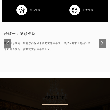
武汉市江汉区解放大道686号世界贸易大厦38层09室（需提前预约）


到店维修
邮寄维修
南宁市青秀区金湖路59号地王大厦12楼1224室（需提前预约）
合肥市蜀山区潜山路111号万象城华润大厦B座12楼03室（需提前预约）
泉州市丰泽区宝洲路729号浦西万达中心写字楼A座7楼709室（需提前预约）
青岛市南区山东路6号华润大厦B座22层04室（需提前预约）
步骤一：
送修准备
烟台市芝罘区胜利路139号万达金融中心A座907室（需提前预约）
销售保修期内：请将您的保修卡和梵克雅宝手表，最好同时带上您的发票。
长春市朝阳区西安大路727号中银大厦A座(旺进大厦)18层09室（需提前预约）
非销售保修期：携带梵克雅宝手表即可。
贵阳市南明区都司高架桥路33号亨特国际金融中心14楼14D（需提前预约）
昆明市盘龙区北京路928号同德昆明广场写字楼10层06室（需提前预约）
石家庄市长安区中山东路39号勒泰中心写字楼B座13层07室（需提前预约）
西安市碑林区南关正街88号华侨城长安国际中心E座6楼10室（需提前预约）
海口市龙华区金贸东路5号海口华润大厦B座17层1707室（需提前预约）
唐山市路南区新华东道100号万达广场写字楼A座10层1002室（需提前预约）
台州市椒江区东海大道1800号腾达中心东1幢20楼2002室（需提前预约）
SERVICE
内蒙古自治区呼和浩特市玉泉区大学西街70号华润万象城写字楼（鄂尔多斯大厦）23层2326室（需提前预约）
甘肃省兰州市七里河区西津西路16号兰州中心写字楼21层2102室（需提前预约）