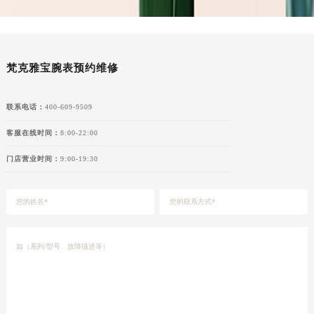
甘肃省嘉峪关市雄关区新华中路梵克雅宝售后服务中心（需提前预约）
甘肃省金昌市金川区北京路梵克雅宝售后服务中心（需提前预约）
甘肃省酒泉市肃州区西大街梵克雅宝售后服务中心（需提前预约）
梵克雅宝腕表预约维修
甘肃省临夏市城南街道团结路梵克雅宝售后服务中心（需提前预约）
甘肃省陇南市武都区人民路梵克雅宝售后服务中心（需提前预约）
联系电话：
400-609-9509
甘肃省平凉市崆峒区西大街梵克雅宝售后服务中心（需提前预约）
甘肃省庆阳市西峰区南大街梵克雅宝售后服务中心（需提前预约）
客服在线时间：
8:00-22:00
甘肃省天水市秦州区民主路梵克雅宝售后服务中心（需提前预约）
门店营业时间：
9:00-19:30
甘肃省武威市凉州区迎宾路梵克雅宝售后服务中心（需提前预约）
甘肃省张掖市甘州区民乐北路梵克雅宝售后服务中心（需提前预约）
宁夏回族自治区固原市原州区文化街梵克雅宝售后服务中心（需提前预约）
宁夏回族自治区石嘴山市大武口区贺兰山路梵克雅宝售后服务中心（需提前预约）
宁夏回族自治区吴忠市利通区开元大道梵克雅宝售后服务中心（需提前预约）
宁夏回族自治区银川市兴庆区新华东路97号新百中心C馆一层C1-18号商铺梵克雅宝售后服务中心（需提前预约）
宁夏回族自治区中卫市沙坡头区鼓楼东街梵克雅宝售后服务中心（需提前预约）
青海省果洛藏族自治州玛沁县团结路梵克雅宝售后服务中心（需提前预约）