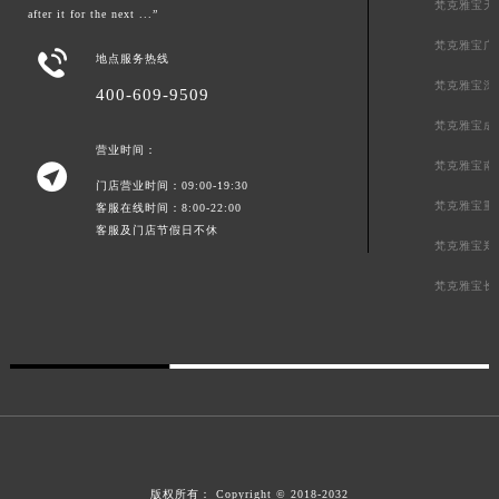
梵克雅宝天
after it for the next ...”
新疆维吾尔自治区伊宁市解放西路梵克雅宝售后服务中心（需提前预约）
梵克雅宝广
贵州省安顺市西秀区中华南路梵克雅宝售后服务中心（需提前预约）

地点服务热线
贵州省毕节市七星关区松山路梵克雅宝售后服务中心（需提前预约）
梵克雅宝深
400-609-9509
贵州省六盘水市钟山区钟山大道梵克雅宝售后服务中心（需提前预约）
梵克雅宝成
贵州省黔东南苗族侗族自治州凯里市北京西路梵克雅宝售后服务中心（需提前预约）
营业时间：
梵克雅宝南

贵州省黔西南布依族苗族自治州兴义市大道与桔香路交汇处梵克雅宝售后服务中心（需提前预约）
门店营业时间：09:00-19:30
梵克雅宝重
贵州省铜仁市碧江区民主路梵克雅宝售后服务中心（需提前预约）
客服在线时间：8:00-22:00
客服及门店节假日不休
贵州省遵义市红花岗区共青大道与嵩山路交叉口梵克雅宝售后服务中心（需提前预约）
梵克雅宝郑
四川省阿坝州市马尔康市团结街梵克雅宝售后服务中心（需提前预约）
梵克雅宝长
四川省巴中市巴州区江北大道梵克雅宝售后服务中心（需提前预约）
四川省成都市锦江区人民东路6号SAC东原中心24层2406B室梵克雅宝售后服务中心（需提前预约）
四川省达州市通川区中心广场、老车坝梵克雅宝售后服务中心（需提前预约）
四川省德阳市旌阳区长江西路、南街梵克雅宝售后服务中心（需提前预约）
四川省甘孜州市康定市情歌广场、箭炉街梵克雅宝售后服务中心（需提前预约）
四川省广安市广安区建安南路梵克雅宝售后服务中心（需提前预约）
四川省广元市利州区老城南北街、东大街梵克雅宝售后服务中心（需提前预约）
版权所有：
Copyright © 2018-2032