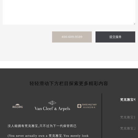
新疆维吾尔自治区可克达拉市幸福路梵克雅宝售后服务中心（需提前预约）
新疆维吾尔自治区克拉玛依市克拉玛依区友谊路梵克雅宝售后服务中心（需提前预约）
新疆维吾尔自治区库车市库车市文化东路梵克雅宝售后服务中心（需提前预约）
新疆维吾尔自治区库尔勒市库尔勒市人民东路梵克雅宝售后服务中心（需提前预约）
400-609-9509
提交服务
新疆维吾尔自治区奎屯市团结西街梵克雅宝售后服务中心（需提前预约）
新疆维吾尔自治区昆玉市昆泉街梵克雅宝售后服务中心（需提前预约）
新疆维吾尔自治区沙湾市三道河子镇世纪大道南路梵克雅宝售后服务中心（需提前预约）
新疆维吾尔自治区石河子市北二路梵克雅宝售后服务中心（需提前预约）
新疆维吾尔自治区双河市光明路梵克雅宝售后服务中心（需提前预约）
轻轻滑动下方栏目探索更多精彩内容
新疆维吾尔自治区塔城市塔城地区闻琴路梵克雅宝售后服务中心（需提前预约）
新疆维吾尔自治区铁门关市兴疆路梵克雅宝售后服务中心（需提前预约）
梵克雅宝中
新疆维吾尔自治区图木舒克市图木舒克市中兴街梵克雅宝售后服务中心（需提前预约）
新疆维吾尔自治区吐鲁番市高昌区文化中路文化中路梵克雅宝售后服务中心（需提前预约）
梵克雅宝北
新疆维吾尔自治区乌苏市乌鲁木齐北路梵克雅宝售后服务中心（需提前预约）
没人能拥有梵克雅宝,只不过为下一代保管而已
新疆维吾尔自治区五家渠市长征西街梵克雅宝售后服务中心（需提前预约）
梵克雅宝上
新疆维吾尔自治区新星市东风路梵克雅宝售后服务中心（需提前预约）
(You never actually own a 梵克雅宝.You merely look