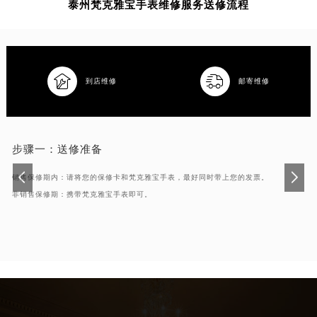
泰州梵克雅宝手表维修服务送修流程
吉林省辽源市龙山区人民大街梵克雅宝售后服务中心（需提前预约）
吉林省梅河口市新华街道梅河大街梵克雅宝售后服务中心（需提前预约）
吉林省四平市铁东区紫气大路与南九经街交汇处梵克雅宝售后服务中心（需提前预约）
吉林省松原市宁江区五环大街梵克雅宝售后服务中心（需提前预约）


到店维修
邮寄维修
吉林省通化市东昌区环通乡江南大街梵克雅宝售后服务中心（需提前预约）
吉林省延边市延吉市解放路梵克雅宝售后服务中心（需提前预约）
辽宁省鞍山市铁东区站前街梵克雅宝售后服务中心（需提前预约）
步骤一：
送修准备
辽宁省本溪市平山区胜利路梵克雅宝售后服务中心（需提前预约）
辽宁省朝阳市双塔区新华路梵克雅宝售后服务中心（需提前预约）
销售保修期内：请将您的保修卡和梵克雅宝手表，最好同时带上您的发票。
辽宁省丹东市振兴区七经街梵克雅宝售后服务中心（需提前预约）
非销售保修期：携带梵克雅宝手表即可。
辽宁省抚顺市新抚区东一路梵克雅宝售后服务中心（需提前预约）
辽宁省阜新市海州区解放大街梵克雅宝售后服务中心（需提前预约）
辽宁省葫芦岛市连山区中央路梵克雅宝售后服务中心（需提前预约）
辽宁省锦州市古塔区中央大街梵克雅宝售后服务中心（需提前预约）
辽宁省辽阳市白塔区新运大街梵克雅宝售后服务中心（需提前预约）
辽宁省盘锦市兴隆台区石油大街梵克雅宝售后服务中心（需提前预约）