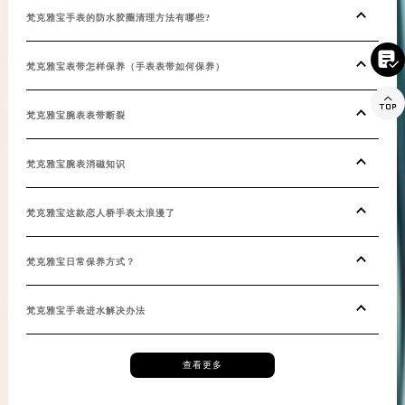
青海省果洛藏族自治州玛沁县团结路梵克雅宝售后服务中心（需提前预约）
梵克雅宝手表的防水胶圈清理方法有哪些?
青海省海北藏族自治州海晏县将军路梵克雅宝售后服务中心（需提前预约）

梵克雅宝表带怎样保养（手表表带如何保养）
青海省海东市乐都区滨河路梵克雅宝售后服务中心（需提前预约）
青海省海南藏族自治州共和县青海湖大街梵克雅宝售后服务中心（需提前预约）

梵克雅宝腕表表带断裂
青海省海西蒙古族藏族自治州德令哈市柴达木路梵克雅宝售后服务中心（需提前预约）
青海省黄南藏族自治州同仁市德合隆路梵克雅宝售后服务中心（需提前预约）
梵克雅宝腕表消磁知识
青海省西宁市城西区海湖新区西关大道梵克雅宝售后服务中心（需提前预约）
青海省玉树藏族自治州结古镇胜利路梵克雅宝售后服务中心（需提前预约）
梵克雅宝这款恋人桥手表太浪漫了
陕西省安康市汉滨区金州路梵克雅宝售后服务中心（需提前预约）
陕西省宝鸡市渭滨区经二路梵克雅宝售后服务中心（需提前预约）
梵克雅宝日常保养方式？
陕西省汉中市汉台区北大街梵克雅宝售后服务中心（需提前预约）
陕西省商洛市商州区州城街梵克雅宝售后服务中心（需提前预约）
梵克雅宝手表进水解决办法
陕西省铜川市王益区红旗街梵克雅宝售后服务中心（需提前预约）
陕西省渭南市临渭区东风大街梵克雅宝售后服务中心（需提前预约）
查看更多
陕西省咸阳市秦都区沣西新城统一西路与白马河路交汇处梵克雅宝售后服务中心（需提前预约）
陕西省延安市宝塔区中心街梵克雅宝售后服务中心（需提前预约）