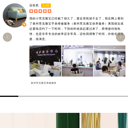
Lv6
湖南省常德市武陵区人民路梵克雅宝售后服务中心（需提前预约）
柒拾贰





湖南省郴州市北湖区国庆北路梵克雅宝售后服务中心（需提前预约）
我的小梵克雅宝已经戴了很久了，最近突然就不走了，我在网上看到
湖南省衡阳市雁峰区解放路梵克雅宝售后服务中心（需提前预约）
了泰州梵克雅宝手表维修服务（泰州梵克雅宝保养服务）离我很近就
赶紧电话约了一下时间，下班的时候就赶紧过来了，师傅接待很热
湖南省怀化市鹤城区迎丰中路梵克雅宝售后服务中心（需提前预约）
情，也是非常专业的效率还非常高，还给我调整了时间，价格也很实


湖南省娄底市娄星区长青街梵克雅宝售后服务中心（需提前预约）
惠，很满意。
湖南省邵阳市双清区东风路梵克雅宝售后服务中心（需提前预约）
湖南省湘潭市雨湖区莲城大道梵克雅宝售后服务中心（需提前预约）
湖南省益阳市赫山区桃花仑路梵克雅宝售后服务中心（需提前预约）
湖南省永州市冷水滩区永州大道与中兴路交叉口梵克雅宝售后服务中心（需提前预约）
湖南省岳阳市岳阳楼区东茅岭路梵克雅宝售后服务中心（需提前预约）
泰州梵克雅宝维修服务
湖南省张家界市永定区解放路梵克雅宝售后服务中心（需提前预约）
湖南省长沙市芙蓉区建湘路393号世茂环球金融中心写字楼10层1013室梵克雅宝售后服务中心（需提前预约）
湖南省株洲市芦淞区建设南路梵克雅宝售后服务中心（需提前预约）
甘肃省白银市白银区北京路梵克雅宝售后服务中心（需提前预约）
甘肃省定西市安定区解放路梵克雅宝售后服务中心（需提前预约）
甘肃省敦煌市沙州镇阳关中路梵克雅宝售后服务中心（需提前预约）