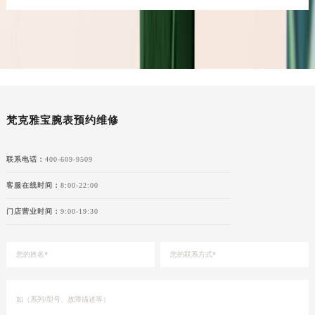
陕西省榆林市榆阳区长兴路梵克雅宝售后服务中心（需提前预约）
新疆维吾尔自治区阿克苏市东大街梵克雅宝售后服务中心（需提前预约）
新疆维吾尔自治区阿拉尔市胜利大道梵克雅宝售后服务中心（需提前预约）
新疆维吾尔自治区阿拉山口市友好路梵克雅宝售后服务中心（需提前预约）
新疆维吾尔自治区阿勒泰市解放路梵克雅宝售后服务中心（需提前预约）
新疆维吾尔自治区阿图什市光明路梵克雅宝售后服务中心（需提前预约）
梵克雅宝腕表预约维修
新疆维吾尔自治区白杨市军垦路梵克雅宝售后服务中心（需提前预约）
新疆维吾尔自治区北屯市团结路梵克雅宝售后服务中心（需提前预约）
联系电话：
400-609-9509
新疆维吾尔自治区博乐市博乐市北京路梵克雅宝售后服务中心（需提前预约）
客服在线时间：
8:00-22:00
新疆维吾尔自治区昌吉市延安北路梵克雅宝售后服务中心（需提前预约）
新疆维吾尔自治区阜康市博峰路梵克雅宝售后服务中心（需提前预约）
门店营业时间：
9:00-19:30
新疆维吾尔自治区哈密市伊州区建国北路梵克雅宝售后服务中心（需提前预约）
新疆维吾尔自治区和田市和田市北京西路梵克雅宝售后服务中心（需提前预约）
新疆维吾尔自治区胡杨河市胡杨河市胡杨路梵克雅宝售后服务中心（需提前预约）
新疆维吾尔自治区霍尔果斯市亚欧北路梵克雅宝售后服务中心（需提前预约）
新疆维吾尔自治区喀什市解放北路梵克雅宝售后服务中心（需提前预约）