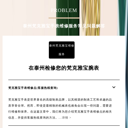
甘肃省合作市人民街梵克雅宝售后服务中心（需提前预约）
PROBLEM
甘肃省嘉峪关市雄关区新华中路梵克雅宝售后服务中心（需提前预约）
甘肃省金昌市金川区北京路梵克雅宝售后服务中心（需提前预约）
泰州梵克雅宝手表维修服务常见问题解答
甘肃省酒泉市肃州区西大街梵克雅宝售后服务中心（需提前预约）
甘肃省临夏市城南街道团结路梵克雅宝售后服务中心（需提前预约）
甘肃省陇南市武都区人民路梵克雅宝售后服务中心（需提前预约）
泰州梵克雅宝维修
甘肃省平凉市崆峒区西大街梵克雅宝售后服务中心（需提前预约）
服务
甘肃省庆阳市西峰区南大街梵克雅宝售后服务中心（需提前预约）
在泰州检修您的梵克雅宝腕表
甘肃省天水市秦州区民主路梵克雅宝售后服务中心（需提前预约）
甘肃省武威市凉州区迎宾路梵克雅宝售后服务中心（需提前预约）
甘肃省张掖市甘州区民乐北路梵克雅宝售后服务中心（需提前预约）
梵克雅宝手表维修点(客服热线查询)
宁夏回族自治区固原市原州区文化街梵克雅宝售后服务中心（需提前预约）
梵克雅宝手表是世界著名的高级制表品牌，以其精湛的制表工艺和卓越的品
宁夏回族自治区石嘴山市大武口区贺兰山路梵克雅宝售后服务中心（需提前预约）
质享誉全球。然而，即使是最精致的机械表也难免会出现一些问题，需要进
宁夏回族自治区吴忠市利通区开元大道梵克雅宝售后服务中心（需提前预约）
行维修和保养。在这篇文章中，我们将为您介绍梵克雅宝手表维修点的相关
宁夏回族自治区银川市兴庆区新华东路97号新百中心C馆一层C1-18号商铺梵克雅宝售后服务中心（需提前预约）
信息，并提供客服热线查询的方法。...
详情 >
宁夏回族自治区中卫市沙坡头区鼓楼东街梵克雅宝售后服务中心（需提前预约）