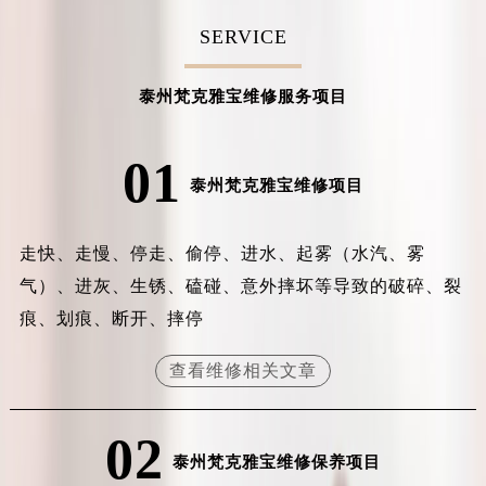
内蒙古自治区锡林郭勒盟市锡林浩特市光明街与额尔敦路交叉口梵克雅宝售后服务中心（需提前预约）
SERVICE
内蒙古自治区兴安盟市乌兰浩特市兴安大街梵克雅宝售后服务中心（需提前预约）
山西省大同市平城区迎宾街梵克雅宝售后服务中心（需提前预约）
泰州梵克雅宝维修服务项目
山西省晋城市城区黄华街梵克雅宝售后服务中心（需提前预约）
山西省晋中市榆次区顺城街梵克雅宝售后服务中心（需提前预约）
01
山西省临汾市尧都区解放路梵克雅宝售后服务中心（需提前预约）
泰州梵克雅宝维修项目
山西省吕梁市离石区永宁中路与建设街交叉口梵克雅宝售后服务中心（需提前预约）
山西省朔州市朔城区怡西路与鄯阳西街交汇处梵克雅宝售后服务中心（需提前预约）
走快、走慢、停走、偷停、进水、起雾（水汽、雾
山西省忻州市忻府区和平东街与七一南路交叉口梵克雅宝售后服务中心（需提前预约）
气）、进灰、生锈、磕碰、意外摔坏等导致的破碎、裂
山西省阳泉市郊区平阳东街与新城大道交叉口梵克雅宝售后服务中心（需提前预约）
痕、划痕、断开、摔停
山西省运城市盐湖区河东街梵克雅宝售后服务中心（需提前预约）
山西省长治市潞州区英雄中路梵克雅宝售后服务中心（需提前预约）
查看维修相关文章
山西省太原市迎泽区迎泽街道解放路15号亨得利名表维修授权店3楼梵克雅宝售后服务中心（需提前预约）
天津市和平区赤峰道136号天津国际金融中心26层2603室梵克雅宝售后服务中心（需提前预约）
02
安徽省安庆市迎江区人民路梵克雅宝售后服务中心（需提前预约）
泰州梵克雅宝维修保养项目
安徽省蚌埠市蚌山区淮河路梵克雅宝售后服务中心（需提前预约）