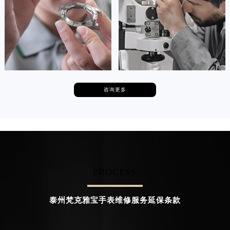
香港特别行政区金钟区中西区金钟道梵克雅宝售后服务中心（需提前预约）
香港特别行政区九龙区油尖旺区弥敦道梵克雅宝售后服务中心（需提前预约）


天津梵克雅宝维修
上海梵克雅宝维修
香港特别行政区铜锣湾区湾仔区轩尼诗道梵克雅宝售后服务中心（需提前预约）
河南省安阳市文峰区解放大道梵克雅宝售后服务中心（需提前预约）
河南省鹤壁市淇滨区九州路梵克雅宝售后服务中心（需提前预约）
河南省济源市沁园街道济水大道梵克雅宝售后服务中心（需提前预约）
咨询更多
卡罗琳·卡桑德拉
辛迪·克莱门特
河南省焦作市解放区解放路梵克雅宝售后服务中心（需提前预约）
资深梵克雅宝技师
资深梵克雅宝技师
河南省开封市鼓楼区中山路梵克雅宝售后服务中心（需提前预约）
是梵克雅宝维修服务
是梵克雅宝维修服务
河南省洛阳市西工区中州中路与解放路交叉口梵克雅宝售后服务中心（需提前预约）
(梵克雅宝保养服务)
(梵克雅宝保养服务)
的高级技师之一
的高级技师之一
河南省漯河市源汇区交通路梵克雅宝售后服务中心（需提前预约）
Chengdu 梵克雅宝 Maintain center
Beijing 梵克雅宝 Maintain center
河南省南阳市宛城区范蠡东路与南都路交叉口梵克雅宝售后服务中心（需提前预约）
河南省平顶山市卫东区建设路梵克雅宝售后服务中心（需提前预约）
PROCESS


成都梵克雅宝维修
北京梵克雅宝维修服务
河南省濮阳市大华龙区开州路绿城路交叉口梵克雅宝售后服务中心（需提前预约）
河南省三门峡市湖滨区和平路梵克雅宝售后服务中心（需提前预约）
泰州梵克雅宝手表维修服务延保条款
河南省商丘市梁园区神火大道梵克雅宝售后服务中心（需提前预约）
河南省新乡市红旗区人民路梵克雅宝售后服务中心（需提前预约）