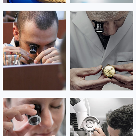
广西壮族自治区河池市金城江区金城江街道朝阳路梵克雅宝售后服务中心（需提前预约）
广西壮族自治区贺州市八步区城东街道灵峰南路梵克雅宝售后服务中心（需提前预约）
艾德琳·亚历桑德拉
艾莉森·安吉莉亚
广西壮族自治区来宾市兴宾区桂中大道梵克雅宝售后服务中心（需提前预约）
资深梵克雅宝技师
资深梵克雅宝技师
是梵克雅宝维修服务
是梵克雅宝维修服务
广西壮族自治区柳州市城中区中山中路梵克雅宝售后服务中心（需提前预约）
(梵克雅宝保养服务)
(梵克雅宝保养服务)
广西壮族自治区钦州市钦南区金海湾东大街梵克雅宝售后服务中心（需提前预约）
的高级技师之一
的高级技师之一
Guangzhou 梵克雅宝 Maintain center
Shenzhen 梵克雅宝 Maintain center
广西壮族自治区梧州市万秀区龙湖镇高旺路梵克雅宝售后服务中心（需提前预约）
广西壮族自治区玉林市玉州区金玉路梵克雅宝售后服务中心（需提前预约）
海南省儋州市儋州市那大镇兰洋北路梵克雅宝售后服务中心（需提前预约）


广州梵克雅宝维修
深圳梵克雅宝维修
海南省东方市八所镇解放西路梵克雅宝售后服务中心（需提前预约）
海南省琼海市嘉积镇东风路梵克雅宝售后服务中心（需提前预约）
海南省三沙市西沙区西沙群岛永兴岛北京路梵克雅宝售后服务中心（需提前预约）
海南省三亚市吉阳区迎宾路梵克雅宝售后服务中心（需提前预约）
安尼塔·阿普里尔
贝亚特·布兰奇
海南省万宁市万城镇解放路梵克雅宝售后服务中心（需提前预约）
资深梵克雅宝技师
资深梵克雅宝技师
海南省文昌市文城镇教育东路梵克雅宝售后服务中心（需提前预约）
是梵克雅宝维修服务
是梵克雅宝维修服务
(梵克雅宝保养服务)
(梵克雅宝保养服务)
海南省五指山市通什镇三月三大道梵克雅宝售后服务中心（需提前预约）
的高级技师之一
的高级技师之一
Tianjin 梵克雅宝 Maintain center
Nanjing 梵克雅宝 Maintain center
香港特别行政区尖沙咀区油尖旺区广东道梵克雅宝售后服务中心（需提前预约）