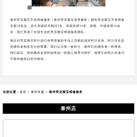
福州市鼓楼区五四路128-1号恒力城写字楼15层03室（需提前预约）
成都市锦江区人民东路6号SAC东原中心写字楼24层2406B室（需提前预约）
泰州梵克雅宝手表维修服务（泰州梵克雅宝保养服务）拥有梵克雅宝手表维修
重庆市江北区观音桥步行街2号融恒时代广场写字楼9层902室（需提前预约）
专家30余名，其中高级技术顾问3名、高级技师10名，初级、中级技师10余
长沙市芙蓉区定王台街道建湘路393号世茂环球金融中心写字楼（芙蓉广场）10层13室（需提前预约）
名，现已形成了全国专业的梵克雅宝维修服务团队。
郑州市二七区铭功路10号华润大厦写字楼29层2905室（需提前预约）
每位对梵克雅宝时计进行保养维修的专业人员都必须对时计本身、时计历史及
其拥有者抱有充分的尊重。我们认为每一枚时计，都同它的拥有者一样尊贵。
太原市迎泽区解放路15号亨得利名表服务中心（品牌授权店）3层整层（需提前预约）
我们保证，您的腕表会得到始终如一的精心保养与维护，保障它的恒久价值与
沈阳市沈河区中街路137号亨得利名表服务中心（品牌授权店）1层整层（需提前预约）
可靠性能得以世代相传。
沈阳市沈河区中街路83号亨得利名表服务中心（品牌授权店）1层整层（需提前预约）
乌鲁木齐市天山区红山路26号时代广场（CCMALL）C座17层17-B（需提前预约）
温州市鹿城区锦绣路1067号置信广场10层1015室（需提前预约）
哈尔滨市道里区友谊西路600号富力中心T2座写字楼29层03室（需提前预约）
当前位置：
首页
>
泰州专题
> 泰州梵克雅宝维修服务
大连市中山区人民路15号国际金融大厦7层G室（需提前预约）
泰州店
佛山市禅城区季华五路57号万科金融中心C座12层1205室（需提前预约）
东莞市东城街道鸿福东路1号民盈国贸中心T1写字楼9层907室（需提前预约）
无锡市梁溪区人民中路139号恒隆广场写字楼1座11层1104室（需提前预约）
南通市崇川区工农路57号圆融广场写字楼16层1603室（需提前预约）