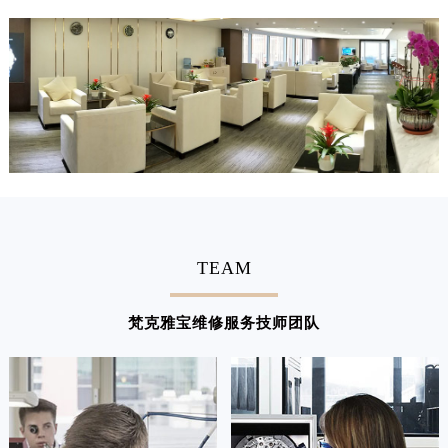
澳门特别行政区风顺堂区南湾大马路梵克雅宝售后服务中心（需提前预约）
澳门特别行政区花地玛堂区关闸广场梵克雅宝售后服务中心（需提前预约）
澳门特别行政区花王堂区大三巴商圈梵克雅宝售后服务中心（需提前预约）
澳门特别行政区嘉模堂区官也街梵克雅宝售后服务中心（需提前预约）
澳门省路氹城市金光大道梵克雅宝售后服务中心（需提前预约）
澳门特别行政区望德堂区塔石广场梵克雅宝售后服务中心（需提前预约）
福建省福州市鼓楼区五四路128-1号恒力城写字楼15层03室梵克雅宝售后服务中心（需提前预约）
福建省厦门市思明区湖滨东路95号万象城华润大厦B座11层1104室梵克雅宝售后服务中心（需提前预约）
广东省潮州市潮安区新风路与潮汕路交汇处梵克雅宝售后服务中心（需提前预约）
TEAM
广东省广州市天河区天河路230号万菱汇国际中心A塔7层704室梵克雅宝售后服务中心（需提前预约）
广东省广州市越秀区环市东路371-375号世界贸易中心大厦南塔15层1507室梵克雅宝售后服务中心（需提前预约）
梵克雅宝维修服务技师团队
广东省河源市源城区越王大道梵克雅宝售后服务中心（需提前预约）
广东省惠州市惠城区江北文昌一路7号华贸大厦1座30层3005室梵克雅宝售后服务中心（需提前预约）
广东省江门市蓬江区广场西路梵克雅宝售后服务中心（需提前预约）
广东省揭阳市榕城进贤门步行街梵克雅宝售后服务中心（需提前预约）
广东省茂名市电白区水东街道迎宾大道梵克雅宝售后服务中心（需提前预约）