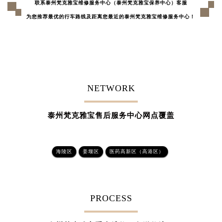
联系泰州梵克雅宝维修服务中心（泰州梵克雅宝保养中心）客服
甘肃省兰州市七里河区西津西路16号兰州中心写字楼21层2102室（需提前预约）
为您推荐最优的行车路线及距离您最近的泰州梵克雅宝维修服务中心！
重庆市解放碑渝中区民权路28号英利国际金融中心写字楼20层01室（需提前预约）
黑龙江省大庆市萨尔图区会战大街梵克雅宝售后服务中心（需提前预约）
黑龙江省鹤岗市向阳区红军路梵克雅宝售后服务中心（需提前预约）
黑龙江省黑河市爱辉区中央街梵克雅宝售后服务中心（需提前预约）
黑龙江省鸡西市鸡冠区红军路梵克雅宝售后服务中心（需提前预约）
NETWORK
黑龙江省佳木斯市向阳区长安路梵克雅宝售后服务中心（需提前预约）
黑龙江省牡丹江市东安区太平路梵克雅宝售后服务中心（需提前预约）
泰州梵克雅宝售后服务中心网点覆盖
黑龙江省七台河市桃山区大同街梵克雅宝售后服务中心（需提前预约）
黑龙江省齐齐哈尔市龙沙区龙华路梵克雅宝售后服务中心（需提前预约）
黑龙江省双鸭山市尖山区新兴大街梵克雅宝售后服务中心（需提前预约）
海陵区
姜堰区
医药高新区（高港区）
黑龙江省绥化市北林区新华街与康庄路交叉口梵克雅宝售后服务中心（需提前预约）
黑龙江省伊春市伊美区通河路梵克雅宝售后服务中心（需提前预约）
吉林省白城市洮北区明仁南街梵克雅宝售后服务中心（需提前预约）
PROCESS
吉林省白山市浑江区浑江大街梵克雅宝售后服务中心（需提前预约）
吉林省吉林市船营区河南街梵克雅宝售后服务中心（需提前预约）