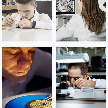
广东省梅州市梅江区金燕大道梵克雅宝售后服务中心（需提前预约）
广东省清远市清城区湖西路梵克雅宝售后服务中心（需提前预约）
广东省汕头市龙湖区长平路梵克雅宝售后服务中心（需提前预约）
广东省汕尾市城区香洲街道园林社区翠园街梵克雅宝售后服务中心（需提前预约）
广东省韶关市武江区芙蓉新区与老城中心交汇处梵克雅宝售后服务中心（需提前预约）
广东省深圳市罗湖区深南东路5001号华润大厦17层1701室梵克雅宝售后服务中心（需提前预约）
广东省阳江市江城区东风一路梵克雅宝售后服务中心（需提前预约）
广东省云浮市云城区金山路梵克雅宝售后服务中心（需提前预约）
凯罗尔·切尔西
达芙妮·克劳迪娅
广东省湛江市赤坎区观海北路梵克雅宝售后服务中心（需提前预约）
资深梵克雅宝技师
资深梵克雅宝技师
是梵克雅宝维修服务
是梵克雅宝维修服务
广东省肇庆市端州区信安大道与砚都大道交汇处梵克雅宝售后服务中心（需提前预约）
(梵克雅宝保养服务)
(梵克雅宝保养服务)
的高级技师之一
的高级技师之一
广西壮族自治区百色市右江区中山二路梵克雅宝售后服务中心（需提前预约）
Beijing 梵克雅宝 Maintain center
Shanghai 梵克雅宝 Maintain center
广西壮族自治区北海市海城区北京路梵克雅宝售后服务中心（需提前预约）
广西壮族自治区崇左市江州区石景林街道友谊大道与丽川路交汇处梵克雅宝售后服务中心（需提前预约）


广西壮族自治区防城港市港口区金花茶大道梵克雅宝售后服务中心（需提前预约）
北京梵克雅宝维修
上海梵克雅宝维修
广西壮族自治区贵港市港北区港城街道布山大道与仙衣路交叉口梵克雅宝售后服务中心（需提前预约）
广西壮族自治区桂林市秀峰区红岭路梵克雅宝售后服务中心（需提前预约）