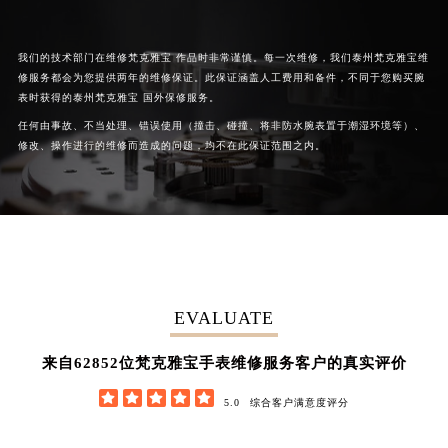
河南省信阳市浉河区东方红大道梵克雅宝售后服务中心（需提前预约）
河南省许昌市魏都区建安大道与八龙路交叉口梵克雅宝售后服务中心（需提前预约）
我们的技术部门在维修梵克雅宝 作品时非常谨慎。每一次维修，我们泰州梵克雅宝维
河南省郑州市二七区民主路10号华润大厦29层2905室梵克雅宝售后服务中心（需提前预约）
修服务都会为您提供两年的维修保证。此保证涵盖人工费用和备件，不同于您购买腕
表时获得的泰州梵克雅宝 国外保修服务。
河南省周口市川汇区七一路梵克雅宝售后服务中心（需提前预约）
任何由事故、不当处理、错误使用（撞击、碰撞、将非防水腕表置于潮湿环境等）、
河南省驻马店市驿城区乐山大道与置地大道交叉口梵克雅宝售后服务中心（需提前预约）
修改、操作进行的维修而造成的问题，均不在此保证范围之内。
湖北省鄂州市鄂城区文星大道梵克雅宝售后服务中心（需提前预约）
湖北省黄冈市黄州区赤壁大道梵克雅宝售后服务中心（需提前预约）
湖北省黄石市黄石港区武汉路梵克雅宝售后服务中心（需提前预约）
湖北省荆门市东宝中天街步行街梵克雅宝售后服务中心（需提前预约）
湖北省荆州市荆州区荆中路梵克雅宝售后服务中心（需提前预约）
湖北省十堰市茅箭区人民北路梵克雅宝售后服务中心（需提前预约）
EVALUATE
湖北省随州市曾都区青年路梵克雅宝售后服务中心（需提前预约）
湖北省咸宁市咸安区长安大道梵克雅宝售后服务中心（需提前预约）
62852
来自
位梵克雅宝手表维修服务客户的真实评价
湖北省襄阳市樊城区长虹路与人民路交叉口梵克雅宝售后服务中心（需提前预约）





5.0
综合客户满意度评分
湖北省孝感市孝南区复兴大道梵克雅宝售后服务中心（需提前预约）
湖北省宜昌市西陵区夷陵大道与港窑路梵克雅宝售后服务中心（需提前预约）