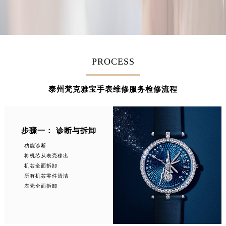
江西省景德镇市珠山区珠山中路梵克雅宝售后服务中心（需提前预约）
江西省九江市浔阳区浔阳路梵克雅宝售后服务中心（需提前预约）
江西省南昌市红谷滩新区红谷中大道998号绿地双子塔（中央广场）A1座办公楼14层1407室梵克雅宝售后服务中心（需提前预约）
江西省萍乡市安源区萍安北大道与康庄路交叉口梵克雅宝售后服务中心（需提前预约）
PROCESS
江西省上饶市信州区滨江西路梵克雅宝售后服务中心（需提前预约）
江西省新余市渝水区北湖西路梵克雅宝售后服务中心（需提前预约）
泰州梵克雅宝手表维修服务检修流程
江西省宜春市袁州区中山中路梵克雅宝售后服务中心（需提前预约）
江西省鹰潭市月湖区胜利东路梵克雅宝售后服务中心（需提前预约）
山东省德州市德城区东风中路梵克雅宝售后服务中心（需提前预约）
步骤一： 诊断与拆卸
山东省东营市东营区济南路梵克雅宝售后服务中心（需提前预约）
功能诊断
山东省济南市历下区经十路11111号华润中心写字楼（万象城）15层1508室梵克雅宝售后服务中心（需提前预约）
将机芯从表壳移出
山东省济宁市任城区太白楼路梵克雅宝售后服务中心（需提前预约）
机芯全面拆卸
所有机芯零件清洁
山东省莱芜市文化南路8号银座商城名表维修一楼名表维修梵克雅宝售后服务中心（需提前预约）
表壳全面拆卸
山东省临沂市兰山区解放路梵克雅宝售后服务中心（需提前预约）
山东省日照市东港区烟台路梵克雅宝售后服务中心（需提前预约）
山东省泰安市泰山区财源街道泰山大街梵克雅宝售后服务中心（需提前预约）