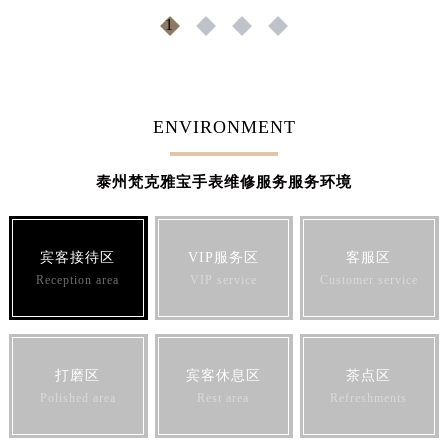
山东省威海市环翠区新威海路89号振华商厦一楼名表维修梵克雅宝售后服务中心（需提前预约）
1
2
3
4
山东省潍坊市奎文区东风东街梵克雅宝售后服务中心（需提前预约）
山东省枣庄市滕州市北辛路与善国路交叉口梵克雅宝售后服务中心（需提前预约）
山东省淄博市张店区金晶大道梵克雅宝售后服务中心（需提前预约）
ENVIRONMENT
上海市黄浦区南京东路299号宏伊国际广场写字楼8层806室梵克雅宝售后服务中心（需提前预约）
上海市徐汇区虹桥路3号港汇中心2座37层3705室梵克雅宝售后服务中心（需提前预约）
泰州梵克雅宝手表维修服务服务环境
浙江省杭州市上城区钱江路1366号华润大厦A座5层503-5室梵克雅宝售后服务中心（需提前预约）
浙江省湖州市吴兴区劳动路梵克雅宝售后服务中心（需提前预约）
浙江省嘉兴市南湖区广益路705号嘉兴世界贸易中心A座13层1304室梵克雅宝售后服务中心（需提前预约）
宾客接待区
VIP服务区
客服区
浙江省金华市金东区东市南街777号金华万达广场4号楼22楼2209室梵克雅宝售后服务中心（需提前预约）
Reception area
VIP service
Customer service
浙江省丽水市莲都区解放街梵克雅宝售后服务中心（需提前预约）
浙江省宁波市江北区大闸南路500号来福士广场办公楼20层2009室梵克雅宝售后服务中心（需提前预约）
浙江省衢州市柯城区上街梵克雅宝售后服务中心（需提前预约）
打磨区
宾客休息区
茶点区
浙江省绍兴市越城区胜利东路379号世茂天际中心写字楼8层805室梵克雅宝售后服务中心（需提前预约）
Polished area
Rest area
Refreshments
浙江省舟山市定海区解放东路梵克雅宝售后服务中心（需提前预约）
澳门特别行政区大堂区议事亭前地（新马路）梵克雅宝售后服务中心（需提前预约）