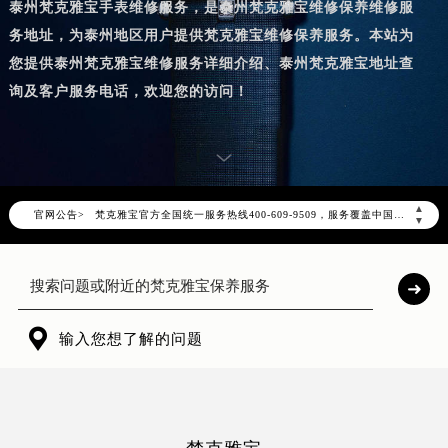
泰州梵克雅宝手表维修服务，是泰州梵克雅宝维修保养维修服
务地址，为泰州地区用户提供梵克雅宝维修保养服务。本站为
您提供泰州梵克雅宝维修服务详细介绍、泰州梵克雅宝地址查
询及客户服务电话，欢迎您的访问！
2026年8月梵克雅宝中国区售后服务网络优化升级公告
2026年8月梵克雅宝全国官方售后客户服务热线：400-609-9509
▲
官网公告>
梵克雅宝官方全国统一服务热线400-609-9509，服务覆盖中国大陆、香港、澳门、台湾全部区域（非大陆需加拨“+86”）
▼
2026年8月梵克雅宝售后服务中心最新网点地址：
北京市朝阳区建国门外大街甲6号华熙国际中心写字楼D座11层1102室（北京总部）（需提前预约）
北京市东城区东长安街1号东方广场写字楼W3座6层602室（需提前预约）
天津市和平区赤峰道136号天津国际金融中心写字楼26层2603室（需提前预约）

输入您想了解的问题
上海市徐汇区虹桥路3号港汇中心写字楼2座37层3705室（需提前预约）
上海市黄浦区南京东路299号宏伊国际广场写字楼8层806室（需提前预约）
南京市秦淮区中山南路1号（新街口）南京中心写字楼22层C1-1室（需提前预约）
常州市新北区龙锦路1590号现代传媒中心写字楼5号楼10层1008室（需提前预约）