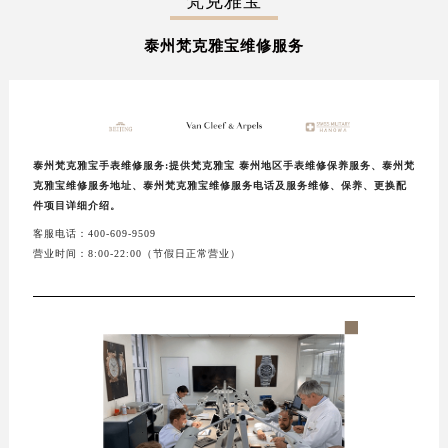
梵克雅宝
徐州市鼓楼区淮海东路29号苏宁广场IFC国际金融中心写字楼35层3508室（需提前预约）
泰州梵克雅宝维修服务
扬州市邗江区国展路29号星耀天地写字楼1号楼18层1803室（需提前预约）
盐城市盐都区世纪大道5号盐城金融城写字楼1号楼16层1604室（需提前预约）
泰州市海陵区永定东路399号置地商务中心东塔写字楼（华润万象城）17层1706室（需提前预约）
宁波市江北区大闸南路500号来福士广场办公楼20层2009室（需提前预约）
杭州市上城区钱江路1366号华润大厦写字楼A座5层503-5室（需提前预约）
泰州梵克雅宝手表维修服务:提供梵克雅宝 泰州地区手表维修保养服务、泰州梵
克雅宝维修服务地址、泰州梵克雅宝维修服务电话及服务维修、保养、更换配
金华市金东区东市南街777号金华万达广场写字楼4号楼22层2209室（需提前预约）
件项目详细介绍。
绍兴市越城区胜利东路379号世茂天际中心写字楼8层805室（需提前预约）
客服电话：400-609-9509
嘉兴市南湖区广益路705号嘉兴世界贸易中心写字楼A座13层1304室（需提前预约）
营业时间：8:00-22:00（节假日正常营业）
南昌市红谷滩新区红谷中大道998号绿地双子塔（中央广场）A1座办公楼14层07室（需提前预约）
济南市历下区经十路11111号华润中心写字楼（万象城）15层1508室（需提前预约）
广州市天河区天河路230号万菱汇国际中心写字楼A塔7层704室（需提前预约）
广州市越秀区环市东路371-375号世界贸易中心大厦南塔写字楼15层07室（需提前预约）
深圳市罗湖区深南东路5001号华润大厦写字楼17层1701室（需提前预约）
惠州市惠城区江北文昌一路7号华贸大厦写字楼1座30层05室（需提前预约）
厦门市思明区湖滨东路95号华润大厦写字楼B座11层1104室（需提前预约）