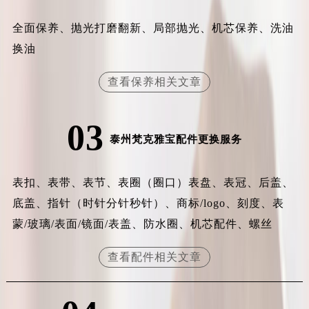
安徽省亳州市谯城区魏武大道梵克雅宝售后服务中心（需提前预约）
全面保养、抛光打磨翻新、局部抛光、机芯保养、洗油
安徽省池州市贵池区长江路梵克雅宝售后服务中心（需提前预约）
换油
安徽省滁州市琅琊区南谯北路梵克雅宝售后服务中心（需提前预约）
安徽省阜阳市颍州区颍州北路梵克雅宝售后服务中心（需提前预约）
查看保养相关文章
安徽省淮北市相山区淮海路梵克雅宝售后服务中心（需提前预约）
安徽省淮南市田家庵区国庆中路梵克雅宝售后服务中心（需提前预约）
03
安徽省黄山市屯溪区黄山西路梵克雅宝售后服务中心（需提前预约）
泰州梵克雅宝配件更换服务
安徽省六安市金安区解放中路梵克雅宝售后服务中心（需提前预约）
安徽省马鞍山市雨山区湖南西路梵克雅宝售后服务中心（需提前预约）
表扣、表带、表节、表圈（圈口）表盘、表冠、后盖、
安徽省宿州市埇桥区人民中路梵克雅宝售后服务中心（需提前预约）
底盖、指针（时针分针秒针）、商标/logo、刻度、表
安徽省铜陵市铜官区石城大道梵克雅宝售后服务中心（需提前预约）
蒙/玻璃/表面/镜面/表盖、防水圈、机芯配件、螺丝
安徽省芜湖市镜湖区中山路步行街梵克雅宝售后服务中心（需提前预约）
安徽省宣城市宣州区叠嶂西路梵克雅宝售后服务中心（需提前预约）
查看配件相关文章
福建省龙岩市新罗区九一南路梵克雅宝售后服务中心（需提前预约）
福建省南平市建阳区人民西路梵克雅宝售后服务中心（需提前预约）
福建省宁德市蕉城区天湖东路梵克雅宝售后服务中心（需提前预约）