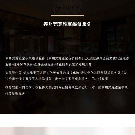
辽宁省铁岭市银州区南马路梵克雅宝售后服务中心（需提前预约）
SERVICE
辽宁省营口市站前区市府路与渤海大街交叉口梵克雅宝售后服务中心（需提前预约）
辽宁省沈阳市沈河区中街路137号亨得利名表维修授权店1楼梵克雅宝售后服务中心（需提前预约）
泰州梵克雅宝维修服务
辽宁省沈阳市沈河区中街路83号亨得利名表维修授权店1楼梵克雅宝售后服务中心（需提前预约）
北京市朝阳区建国门外大街甲6号华熙国际中心D座11层1102室梵克雅宝售后服务中心（北京总部）（需提前预约）
北京市东城区东长安街1号王府井东方广场W3座6层602室梵克雅宝售后服务中心（需提前预约）
河北省保定市竞秀区朝阳北大街北国先天下梵克雅宝售后服务中心（需提前预约）
泰州梵克雅宝手表维修服务（泰州梵克雅宝保养服务）,为您提供最全的梵克雅宝维修
服务/维修保养项目/配件更换服务/特色服务及需求定制服务
内蒙古自治区阿拉善盟市左旗土尔扈特大街梵克雅宝售后服务中心（需提前预约）
为保障中国·梵克雅宝手表用户的维修保养服务体验,请将您的故障类型或服务需求发
内蒙古自治区巴彦淖尔市临河区新华街梵克雅宝售后服务中心（需提前预约）
送给泰州梵克雅宝手表维修服务（泰州梵克雅宝保养服务）的在线客服
内蒙古自治区包头市青山区幸福路甲3号王府井百货名表维修梵克雅宝售后服务中心（需提前预约）
根据您的不同需求，客服将为您安排专业的修表技师进行一对一的泰州梵克雅宝手表
内蒙古自治区赤峰市红山区哈达街梵克雅宝售后服务中心（需提前预约）
维修诊断服务！
内蒙古自治区鄂尔多斯市东胜区伊金霍洛街梵克雅宝售后服务中心（需提前预约）
内蒙古自治区呼伦贝尔市海拉尔区中央街梵克雅宝售后服务中心（需提前预约）
内蒙古自治区通辽市科尔沁区明仁大街梵克雅宝售后服务中心（需提前预约）
内蒙古自治区乌海市海勃湾区人民南路梵克雅宝售后服务中心（需提前预约）
内蒙古自治区乌兰察布市集宁区恩和大街梵克雅宝售后服务中心（需提前预约）