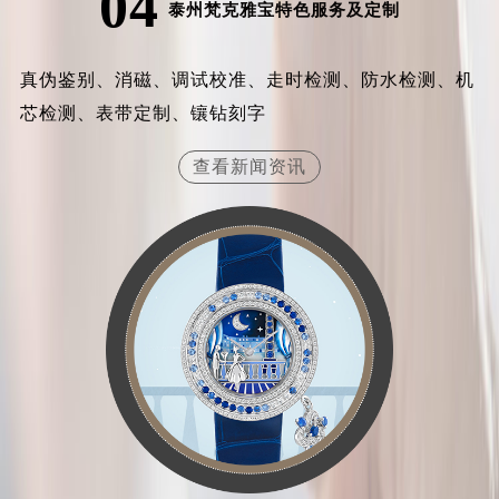
04
泰州梵克雅宝特色服务及定制
福建省莆田市城厢区霞林街道荔华东大道梵克雅宝售后服务中心（需提前预约）
福建省三明市三元区东乾二路梵克雅宝售后服务中心（需提前预约）
真伪鉴别、消磁、调试校准、走时检测、防水检测、机
福建省漳州市龙文区步港路梵克雅宝售后服务中心（需提前预约）
芯检测、表带定制、镶钻刻字
江苏省常州市新北区龙锦路1590号现代传媒中心5号楼10层1008室梵克雅宝售后服务中心（需提前预约）
江苏省淮安市清江浦区淮海北路梵克雅宝售后服务中心（需提前预约）
查看新闻资讯
江苏省连云港市海州区通灌北路梵克雅宝售后服务中心（需提前预约）
江苏省南京市秦淮区中山南路1号南京中心22层22-C1-C3室梵克雅宝售后服务中心（需提前预约）
江苏省宿迁市宿城区西湖路梵克雅宝售后服务中心（需提前预约）
江苏省泰州市海陵区永定东路399号置地商务中心东塔（华润万象城）17层1706室梵克雅宝售后服务中心（需提前预约）
江苏省徐州市鼓楼区淮海东路29号苏宁广场IFC国际金融中心35层3508室梵克雅宝售后服务中心（需提前预约）
江苏省盐城市盐都区世纪大道5号盐城金融城写字楼1号楼16层1604室梵克雅宝售后服务中心（需提前预约）
江苏省扬州市邗江区国展路29号星耀天地写字楼1号楼18层1803室梵克雅宝售后服务中心（需提前预约）
江苏省镇江市京口区中山东路梵克雅宝售后服务中心（需提前预约）
江西省抚州市临川区赣东大道梵克雅宝售后服务中心（需提前预约）
江西省赣州市章贡区文清路梵克雅宝售后服务中心（需提前预约）
江西省吉安市吉州区井冈山大道梵克雅宝售后服务中心（需提前预约）