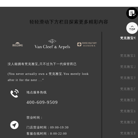

轻轻滑动下方栏目探索更多精彩内容

梵克雅宝中
梵克雅宝北
没人能拥有梵克雅宝,只不过为下一代保管而已
梵克雅宝上
(You never actually own a 梵克雅宝.You merely look
梵克雅宝天
after it for the next ...”
梵克雅宝广

地点服务热线
梵克雅宝深
400-609-9509
梵克雅宝成
营业时间：
梵克雅宝南

门店营业时间：09:00-19:30
梵克雅宝重
客服在线时间：8:00-22:00