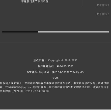
客服及门店节假日不休
梵克雅宝郑
梵克雅宝长
版权所有：
Copyright © 2018-2032
客户服务热线：
400-609-9509
ICP备案/许可证号：陕ICP备2025073640号-15
XML
如权利人或知情人士发现本站内容存在事实错误或涉及版权、名誉权等侵权问题，请通过邮
箱：2557628530@qq.com 与我们联系，我们将在收到通知后立即依法处理。当前页面信息
更新时间：2026-07-13T10:47:59+08:00