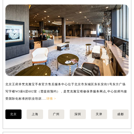
北京王府井梵克雅宝手表官方售后服务中心位于北京市东城区东长安街1号东方广场
上
写字楼W3座6层602室（需提前预约），是梵克雅宝维修保养服务网点,中心技师均接
中
受国际化标准的职业培训....
详情 >
均
北京
上海
广州
深圳
天津
成都