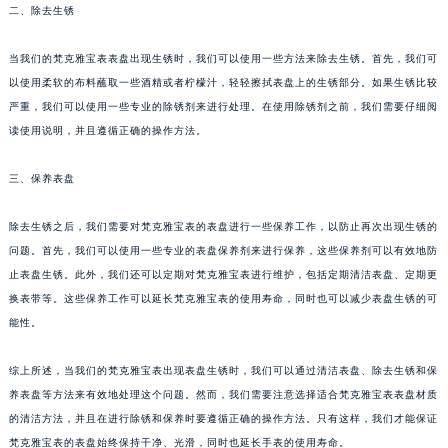
二、除去生锈
当我们的梵克雅宝表表盘出现生锈时，我们可以使用一些方法来除去生锈。首先，我们可
以使用柔软的布料蘸取一些酒精或者柠檬汁，轻轻擦拭表盘上的生锈部分。如果生锈比较
严重，我们可以使用一些专业的除锈剂来进行处理。在使用除锈剂之前，我们需要仔细阅
读使用说明，并且遵循正确的操作方法。
三、保养表盘
除去生锈之后，我们需要对梵克雅宝表的表盘进行一些保养工作，以防止再次出现生锈的
问题。首先，我们可以使用一些专业的表盘保养剂来进行保养，这些保养剂可以有效地防
止表盘生锈。此外，我们还可以定期对梵克雅宝表进行维护，包括定期清洁表盘、定期更
换表带等。这些保养工作可以延长梵克雅宝表的使用寿命，同时也可以减少表盘生锈的可
能性。
综上所述，当我们的梵克雅宝表出现表盘生锈时，我们可以通过清洁表盘、除去生锈和保
养表盘等方法来有效地处理这个问题。然而，我们需要注意选择适合梵克雅宝表表盘材质
的清洁方法，并且在进行除锈和保养时要遵循正确的操作方法。只有这样，我们才能保证
梵克雅宝表的表盘始终保持干净、光滑，同时也延长手表的使用寿命。