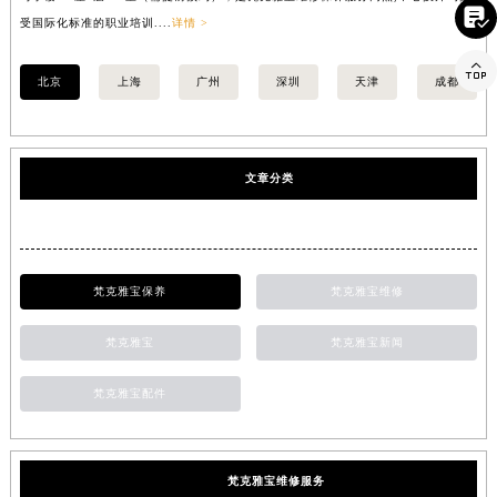

受国际化标准的职业培训....
详情 >
均

北京
上海
广州
深圳
天津
成都
文章分类
梵克雅宝保养
梵克雅宝维修
梵克雅宝
梵克雅宝新闻
梵克雅宝配件
梵克雅宝维修服务