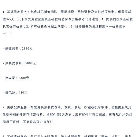
1. 基础保养服务：包含机芯拆卸清洗、重新润滑、组装调校及走时精度检测。保养完成
需3-5天。以下为梵克雅宝腕表基础款机芯保养价格参考（请注意：1. 提供的仅为基础款
机芯保养价格；2. 所有价格会根据活动变化；3. 维修服务的损坏程度不一价格也不
一）：
- 基础保养：2680元
- 原装皮表带：5860元
- 换表蒙：2380元
- 换电池：480元
2. 更换配件服务：如需更换原装皮表带、表蒙、表冠、按钮或机芯零件，需根据腕表具
体型号和配件库存情况报价。换配件需3天左右，若有配件可当天完成。所有配件均为品
牌原厂直供，不兼容非官方替代件。
3. 其他维修服务：包括走时故障修复、防水性能恢复、外观翻新（抛光、拉丝）、表盘