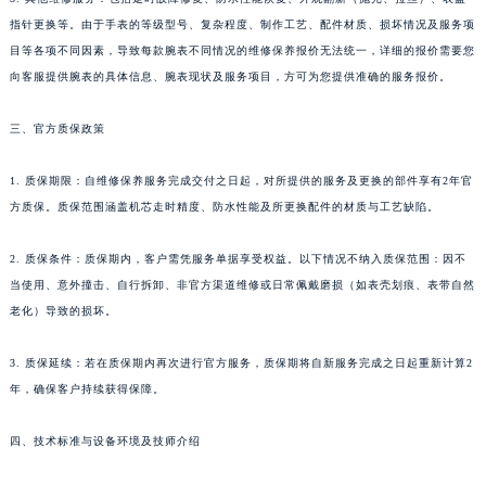
指针更换等。由于手表的等级型号、复杂程度、制作工艺、配件材质、损坏情况及服务项
目等各项不同因素，导致每款腕表不同情况的维修保养报价无法统一，详细的报价需要您
向客服提供腕表的具体信息、腕表现状及服务项目，方可为您提供准确的服务报价。
三、官方质保政策
1. 质保期限：自维修保养服务完成交付之日起，对所提供的服务及更换的部件享有2年官
方质保。质保范围涵盖机芯走时精度、防水性能及所更换配件的材质与工艺缺陷。
2. 质保条件：质保期内，客户需凭服务单据享受权益。以下情况不纳入质保范围：因不
当使用、意外撞击、自行拆卸、非官方渠道维修或日常佩戴磨损（如表壳划痕、表带自然
老化）导致的损坏。
3. 质保延续：若在质保期内再次进行官方服务，质保期将自新服务完成之日起重新计算2
年，确保客户持续获得保障。
四、技术标准与设备环境及技师介绍