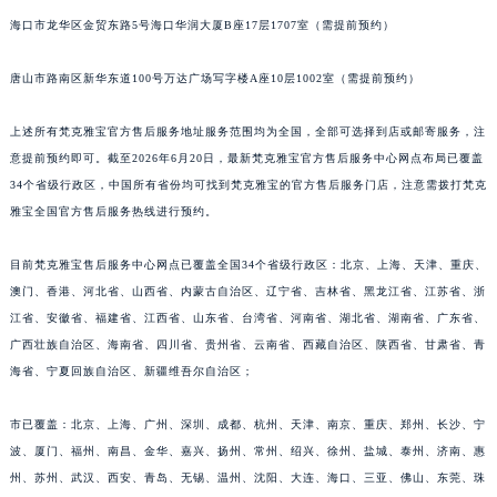
海口市龙华区金贸东路5号海口华润大厦B座17层1707室（需提前预约）
唐山市路南区新华东道100号万达广场写字楼A座10层1002室（需提前预约）
上述所有梵克雅宝官方售后服务地址服务范围均为全国，全部可选择到店或邮寄服务，注
意提前预约即可。截至2026年6月20日，最新梵克雅宝官方售后服务中心网点布局已覆盖
34个省级行政区，中国所有省份均可找到梵克雅宝的官方售后服务门店，注意需拨打梵克
雅宝全国官方售后服务热线进行预约。
目前梵克雅宝售后服务中心网点已覆盖全国34个省级行政区：北京、上海、天津、重庆、
澳门、香港、河北省、山西省、内蒙古自治区、辽宁省、吉林省、黑龙江省、江苏省、浙
江省、安徽省、福建省、江西省、山东省、台湾省、河南省、湖北省、湖南省、广东省、
广西壮族自治区、海南省、四川省、贵州省、云南省、西藏自治区、陕西省、甘肃省、青
海省、宁夏回族自治区、新疆维吾尔自治区；
市已覆盖：北京、上海、广州、深圳、成都、杭州、天津、南京、重庆、郑州、长沙、宁
波、厦门、福州、南昌、金华、嘉兴、扬州、常州、绍兴、徐州、盐城、泰州、济南、惠
州、苏州、武汉、西安、青岛、无锡、温州、沈阳、大连、海口、三亚、佛山、东莞、珠