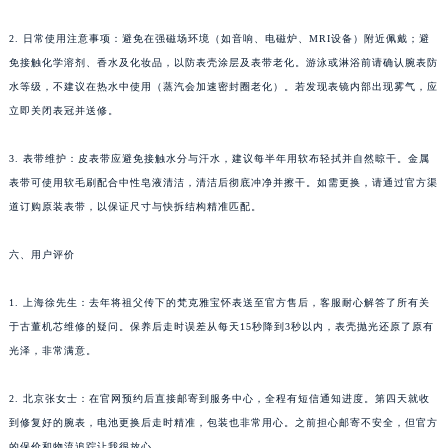
2. 日常使用注意事项：避免在强磁场环境（如音响、电磁炉、MRI设备）附近佩戴；避
免接触化学溶剂、香水及化妆品，以防表壳涂层及表带老化。游泳或淋浴前请确认腕表防
水等级，不建议在热水中使用（蒸汽会加速密封圈老化）。若发现表镜内部出现雾气，应
立即关闭表冠并送修。
3. 表带维护：皮表带应避免接触水分与汗水，建议每半年用软布轻拭并自然晾干。金属
表带可使用软毛刷配合中性皂液清洁，清洁后彻底冲净并擦干。如需更换，请通过官方渠
道订购原装表带，以保证尺寸与快拆结构精准匹配。
六、用户评价
1. 上海徐先生：去年将祖父传下的梵克雅宝怀表送至官方售后，客服耐心解答了所有关
于古董机芯维修的疑问。保养后走时误差从每天15秒降到3秒以内，表壳抛光还原了原有
光泽，非常满意。
2. 北京张女士：在官网预约后直接邮寄到服务中心，全程有短信通知进度。第四天就收
到修复好的腕表，电池更换后走时精准，包装也非常用心。之前担心邮寄不安全，但官方
的保价和物流追踪让我很放心。