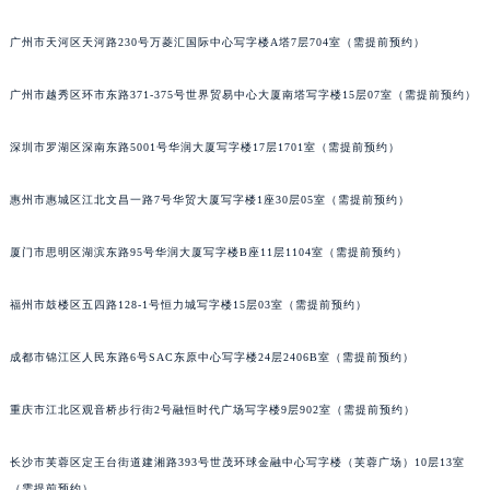
广州市天河区天河路230号万菱汇国际中心写字楼A塔7层704室（需提前预约）
广州市越秀区环市东路371-375号世界贸易中心大厦南塔写字楼15层07室（需提前预约）
深圳市罗湖区深南东路5001号华润大厦写字楼17层1701室（需提前预约）
惠州市惠城区江北文昌一路7号华贸大厦写字楼1座30层05室（需提前预约）
厦门市思明区湖滨东路95号华润大厦写字楼B座11层1104室（需提前预约）
福州市鼓楼区五四路128-1号恒力城写字楼15层03室（需提前预约）
成都市锦江区人民东路6号SAC东原中心写字楼24层2406B室（需提前预约）
重庆市江北区观音桥步行街2号融恒时代广场写字楼9层902室（需提前预约）
长沙市芙蓉区定王台街道建湘路393号世茂环球金融中心写字楼（芙蓉广场）10层13室
（需提前预约）