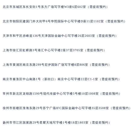
北京市东城区东长安街1号东方广场写字楼W3座6层602室（需提前预约）
北京市朝阳区建国门外大街甲6号华熙国际中心写字楼D座11层1102室（需提前预约）
天津市和平区赤峰道136号天津国际金融中心写字楼26层2603室（需提前预约）
上海市徐汇区虹桥路3号港汇中心写字楼2座37层3705室（需提前预约）
上海市黄浦区南京东路299号宏伊国际广场写字楼8层806室（需提前预约）
南京市秦淮区中山南路1号（新街口）南京中心写字楼22层C1-1室（需提前预约）
常州市新北区龙锦路1590号现代传媒中心写字楼5号楼10层1008室（需提前预约）
徐州市鼓楼区淮海东路29号苏宁广场IFC国际金融中心写字楼35层3508室（需提前预约）
扬州市邗江区国展路29号星耀天地写字楼1号楼18层1803室（需提前预约）