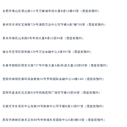
合肥市蜀山区潜山路111号万象城华润大厦B座12楼03室（需提前预约）
泉州市丰泽区宝洲路729号浦西万达中心写字楼A座7楼709室（需提前预约）
青岛市南区山东路6号华润大厦B座22层04室（需提前预约）
烟台市芝罘区胜利路139号万达金融中心A座907室（需提前预约）
长春市朝阳区西安大路727号中银大厦A座(旺进大厦)18层09室（需提前预约）
贵阳市南明区都司高架桥路33号亨特国际金融中心14楼14D（需提前预约）
昆明市盘龙区北京路928号同德昆明广场写字楼10层06室（需提前预约）
石家庄市长安区中山东路39号勒泰中心写字楼B座13层07室（需提前预约）
西安市碑林区南关正街88号华侨城长安国际中心E座6楼10室（需提前预约）