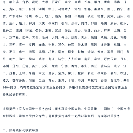
海、哈尔滨、合肥、昆明、太原、石家庄、南宁、南通、长春、烟台、唐山、廊坊、保
定、贵阳、泉州、台州、湖州、中山、乌鲁木齐、洛阳、邯郸、秦皇岛、澳门、西宁、潍
坊、呼和浩特、沧州、鞍山、赣州、临沂、岳阳、平顶山、镇江、桂林、芜湖、汕头、淄
博、兰州、银川、郴州、大庆、张家口、衡阳、焦作、周口、邵阳、亳州、新乡、衡水、
牡丹江、德州、聊城、包头、淮安、宜昌、许昌、邢台、宿迁、丽水、蚌埠、上饶、晋
中、葫芦岛、四平、宜春、滁州、大同、舟山、绵阳、天水、德阳、承德、绥化、马鞍
山、三明、滨州、黄冈、赤峰、荆州、通化、鸡西、佳木斯、黑河、连云港、阜阳、吉
安、枣庄、永州、清远、揭阳、梧州、渭南、延安、长治、运城、淮南、莆田、荆门、益
阳、梅州、达州、榆林、威海、九江、济宁、齐齐哈尔、南阳、常德、呼伦贝尔、丹东、
锦州、辽阳、辽源、衢州、安庆、龙岩、宁德、鹰潭、泰安、商丘、驻马店、咸宁、江
门、茂名、玉林、乐山、南充、雅安、宝鸡、柳州、拉萨、丽江、张家界、襄阳、株洲、
遵义、鄂尔多斯、阳泉、昆山、黄石、湘潭、十堰、漳州、攀枝花、香港、台北等，共计
360+网点，均有梵克雅宝官方售后服务网点，详细信息需拨打梵克雅宝全国官方售后服
务热线进行咨询。
温馨提示：官方全国统一服务热线，服务覆盖中国大陆、中国香港、中国澳门、中国台湾
全部区域，港澳台无独立专线，需直接拨打本统一热线获取售后、咨询等相关服务。
二、服务项目与收费标准