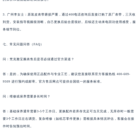
3. 广州李女士：原装皮表带磨损严重，通过400电话咨询后直接订购了原厂表带，三天收
到货。安装指导视频很清晰，自己更换后贴合度很好。后续还主动来电回访使用感受，服
务细节到位。
七、常见问题问答（FAQ）
问：梵克雅宝腕表售后是否必须通过官方渠道？
答：是的，为确保使用正品配件与专业工艺，建议您直接联系官方客服热线 400-609-
9509 进行预约或邮寄。官方售后网点可提供全国统一的服务标准。
问：维修或保养需要多长时间？
答：基础保养通常需要3-5个工作日。更换配件若库存充足可当天完成，无库存时一般需
要3个工作日左右调货。复杂维修（如机芯零件更换）需根据具体情况评估，客服会在接
件时告知预估时间。