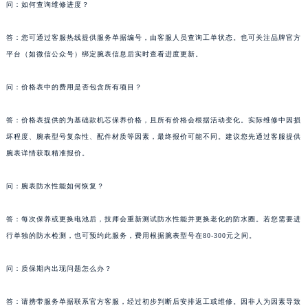
问：如何查询维修进度？
答：您可通过客服热线提供服务单据编号，由客服人员查询工单状态。也可关注品牌官方
平台（如微信公众号）绑定腕表信息后实时查看进度更新。
问：价格表中的费用是否包含所有项目？
答：价格表提供的为基础款机芯保养价格，且所有价格会根据活动变化。实际维修中因损
坏程度、腕表型号复杂性、配件材质等因素，最终报价可能不同。建议您先通过客服提供
腕表详情获取精准报价。
问：腕表防水性能如何恢复？
答：每次保养或更换电池后，技师会重新测试防水性能并更换老化的防水圈。若您需要进
行单独的防水检测，也可预约此服务，费用根据腕表型号在80-300元之间。
问：质保期内出现问题怎么办？
答：请携带服务单据联系官方客服，经过初步判断后安排返工或维修。因非人为因素导致