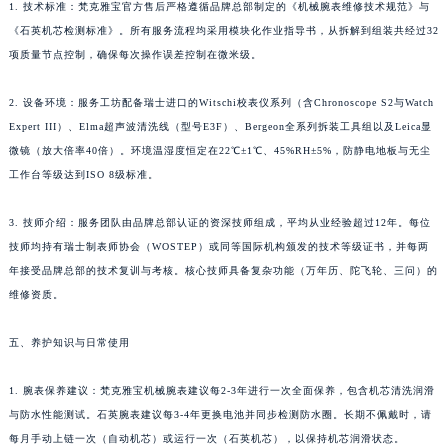
1. 技术标准：梵克雅宝官方售后严格遵循品牌总部制定的《机械腕表维修技术规范》与
《石英机芯检测标准》。所有服务流程均采用模块化作业指导书，从拆解到组装共经过32
项质量节点控制，确保每次操作误差控制在微米级。
2. 设备环境：服务工坊配备瑞士进口的Witschi校表仪系列（含Chronoscope S2与Watch
Expert III）、Elma超声波清洗线（型号E3F）、Bergeon全系列拆装工具组以及Leica显
微镜（放大倍率40倍）。环境温湿度恒定在22℃±1℃、45%RH±5%，防静电地板与无尘
工作台等级达到ISO 8级标准。
3. 技师介绍：服务团队由品牌总部认证的资深技师组成，平均从业经验超过12年。每位
技师均持有瑞士制表师协会（WOSTEP）或同等国际机构颁发的技术等级证书，并每两
年接受品牌总部的技术复训与考核。核心技师具备复杂功能（万年历、陀飞轮、三问）的
维修资质。
五、养护知识与日常使用
1. 腕表保养建议：梵克雅宝机械腕表建议每2-3年进行一次全面保养，包含机芯清洗润滑
与防水性能测试。石英腕表建议每3-4年更换电池并同步检测防水圈。长期不佩戴时，请
每月手动上链一次（自动机芯）或运行一次（石英机芯），以保持机芯润滑状态。