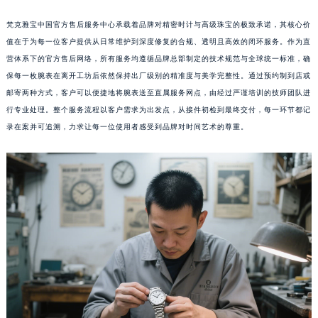
梵克雅宝中国官方售后服务中心承载着品牌对精密时计与高级珠宝的极致承诺，其核心价
值在于为每一位客户提供从日常维护到深度修复的合规、透明且高效的闭环服务。作为直
营体系下的官方售后网络，所有服务均遵循品牌总部制定的技术规范与全球统一标准，确
保每一枚腕表在离开工坊后依然保持出厂级别的精准度与美学完整性。通过预约制到店或
邮寄两种方式，客户可以便捷地将腕表送至直属服务网点，由经过严谨培训的技师团队进
行专业处理。整个服务流程以客户需求为出发点，从接件初检到最终交付，每一环节都记
录在案并可追溯，力求让每一位使用者感受到品牌对时间艺术的尊重。