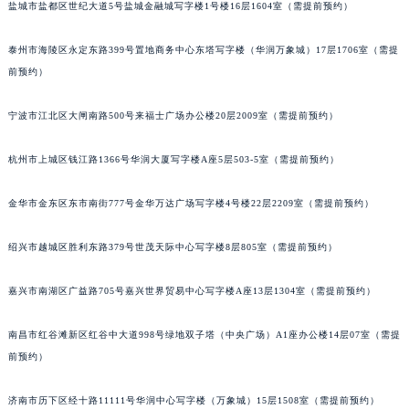
盐城市盐都区世纪大道5号盐城金融城写字楼1号楼16层1604室（需提前预约）
泰州市海陵区永定东路399号置地商务中心东塔写字楼（华润万象城）17层1706室（需提
前预约）
宁波市江北区大闸南路500号来福士广场办公楼20层2009室（需提前预约）
杭州市上城区钱江路1366号华润大厦写字楼A座5层503-5室（需提前预约）
金华市金东区东市南街777号金华万达广场写字楼4号楼22层2209室（需提前预约）
绍兴市越城区胜利东路379号世茂天际中心写字楼8层805室（需提前预约）
嘉兴市南湖区广益路705号嘉兴世界贸易中心写字楼A座13层1304室（需提前预约）
南昌市红谷滩新区红谷中大道998号绿地双子塔（中央广场）A1座办公楼14层07室（需提
前预约）
济南市历下区经十路11111号华润中心写字楼（万象城）15层1508室（需提前预约）