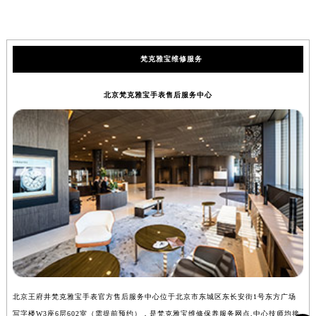
梵克雅宝维修服务
北京梵克雅宝手表售后服务中心
北京王府井梵克雅宝手表官方售后服务中心位于北京市东城区东长安街1号东方广场
上
写字楼W3座6层602室（需提前预约），是梵克雅宝维修保养服务网点,中心技师均接
中