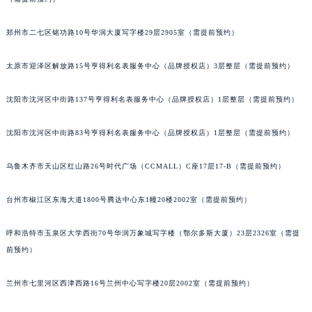
郑州市二七区铭功路10号华润大厦写字楼29层2905室（需提前预约）
太原市迎泽区解放路15号亨得利名表服务中心（品牌授权店）3层整层（需提前预约）
沈阳市沈河区中街路137号亨得利名表服务中心（品牌授权店）1层整层（需提前预约）
沈阳市沈河区中街路83号亨得利名表服务中心（品牌授权店）1层整层（需提前预约）
乌鲁木齐市天山区红山路26号时代广场（CCMALL）C座17层17-B（需提前预约）
台州市椒江区东海大道1800号腾达中心东1幢20楼2002室（需提前预约）
呼和浩特市玉泉区大学西街70号华润万象城写字楼（鄂尔多斯大厦）23层2326室（需提
前预约）
兰州市七里河区西津西路16号兰州中心写字楼20层2002室（需提前预约）