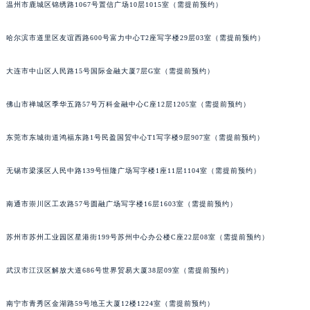
温州市鹿城区锦绣路1067号置信广场10层1015室（需提前预约）
哈尔滨市道里区友谊西路600号富力中心T2座写字楼29层03室（需提前预约）
大连市中山区人民路15号国际金融大厦7层G室（需提前预约）
佛山市禅城区季华五路57号万科金融中心C座12层1205室（需提前预约）
东莞市东城街道鸿福东路1号民盈国贸中心T1写字楼9层907室（需提前预约）
无锡市梁溪区人民中路139号恒隆广场写字楼1座11层1104室（需提前预约）
南通市崇川区工农路57号圆融广场写字楼16层1603室（需提前预约）
苏州市苏州工业园区星港街199号苏州中心办公楼C座22层08室（需提前预约）
武汉市江汉区解放大道686号世界贸易大厦38层09室（需提前预约）
南宁市青秀区金湖路59号地王大厦12楼1224室（需提前预约）