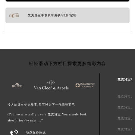
梵克雅宝手表表带更换/订购/定制
轻轻滑动下方栏目探索更多精彩内容
梵克雅宝中
梵克雅宝北
没人能拥有梵克雅宝,只不过为下一代保管而已
梵克雅宝上
(You never actually own a 梵克雅宝.You merely look
梵克雅宝天
after it for the next ...”
梵克雅宝广

地点服务热线