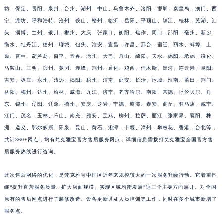
坊、保定、贵阳、泉州、台州、湖州、中山、乌鲁木齐、洛阳、邯郸、秦皇岛、澳门、西
宁、潍坊、呼和浩特、沧州、鞍山、赣州、临沂、岳阳、平顶山、镇江、桂林、芜湖、汕
头、淄博、兰州、银川、郴州、大庆、张家口、衡阳、焦作、周口、邵阳、亳州、新乡、
衡水、牡丹江、德州、聊城、包头、淮安、宜昌、许昌、邢台、宿迁、丽水、蚌埠、上
饶、晋中、葫芦岛、四平、宜春、滁州、大同、舟山、绵阳、天水、德阳、承德、绥化、
马鞍山、三明、滨州、黄冈、赤峰、荆州、通化、鸡西、佳木斯、黑河、连云港、阜阳、
吉安、枣庄、永州、清远、揭阳、梧州、渭南、延安、长治、运城、淮南、莆田、荆门、
益阳、梅州、达州、榆林、威海、九江、济宁、齐齐哈尔、南阳、常德、呼伦贝尔、丹
东、锦州、辽阳、辽源、衢州、安庆、龙岩、宁德、鹰潭、泰安、商丘、驻马店、咸宁、
江门、茂名、玉林、乐山、南充、雅安、宝鸡、柳州、拉萨、丽江、张家界、襄阳、株
洲、遵义、鄂尔多斯、阳泉、昆山、黄石、湘潭、十堰、漳州、攀枝花、香港、台北等，
共计360+网点，均有梵克雅宝官方售后服务网点，详细信息需拨打梵克雅宝全国官方售
后服务热线进行咨询。
此次售后网络的优化，是梵克雅宝中国区近年来规模较大的一次服务升级行动。它着重围
绕“提升直营服务质量、扩大店面规模、实现区域均衡发展”这三个主要方向展开。对全国
原有的售后网点进行了装修改造、设备更新以及人员培训等工作，同时在多个城市新增了
服务点。