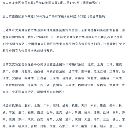
海口市龙华区金贸东路5号海口华润大厦B座17层1707室（需提前预约）
唐山市路南区新华东道100号万达广场写字楼A座10层1002室（需提前预约）
上述所有梵克雅宝官方售后服务地址服务范围均为全国，全部可选择到店或邮寄服务，注
意提前预约即可。截至2026年6月9日，最新梵克雅宝官方售后服务中心网点布局已覆盖
34个省级行政区，中国所有省份均可找到梵克雅宝的官方售后服务门店，注意需拨打梵克
雅宝全国官方售后服务热线进行预约。
目前梵克雅宝售后服务中心网点已覆盖全国34个省级行政区：北京、上海、天津、重庆、
澳门、香港、河北省、山西省、内蒙古自治区、辽宁省、吉林省、黑龙江省、江苏省、浙
江省、安徽省、福建省、江西省、山东省、台湾省、河南省、湖北省、湖南省、广东省、
广西壮族自治区、海南省、四川省、贵州省、云南省、西藏自治区、陕西省、甘肃省、青
海省、宁夏回族自治区、新疆维吾尔自治区；
地级市已覆盖：北京、上海、广州、深圳、成都、杭州、天津、南京、重庆、郑州、长
沙、宁波、厦门、福州、南昌、金华、嘉兴、扬州、常州、绍兴、徐州、盐城、泰州、济
南、惠州、苏州、武汉、西安、青岛、无锡、温州、沈阳、大连、海口、三亚、佛山、东
莞、珠海、哈尔滨、合肥、昆明、太原、石家庄、南宁、南通、长春、烟台、唐山、廊