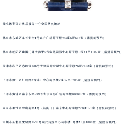
梵克雅宝官方售后服务中心全国网点地址：
北京市东城区东长安街1号东方广场写字楼W3座6层602室（需提前预约）
北京市朝阳区建国门外大街甲6号华熙国际中心写字楼D座11层1102室（需提前预约）
天津市和平区赤峰道136号天津国际金融中心写字楼26层2603室（需提前预约）
上海市徐汇区虹桥路3号港汇中心写字楼2座37层3705室（需提前预约）
上海市黄浦区南京东路299号宏伊国际广场写字楼8层806室（需提前预约）
南京市秦淮区中山南路1号（新街口）南京中心写字楼22层C1-1室（需提前预约）
常州市新北区龙锦路1590号现代传媒中心写字楼5号楼10层1008室（需提前预约）