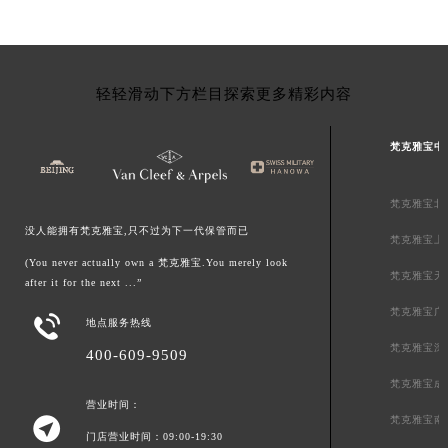
轻轻滑动下方栏目探索更多精彩内容
梵克雅宝中
梵克雅宝北
没人能拥有梵克雅宝,只不过为下一代保管而已
梵克雅宝上
(You never actually own a 梵克雅宝.You merely look
梵克雅宝天
after it for the next ...”
梵克雅宝广

地点服务热线
梵克雅宝深
400-609-9509
梵克雅宝成
营业时间：
梵克雅宝南

门店营业时间：09:00-19:30