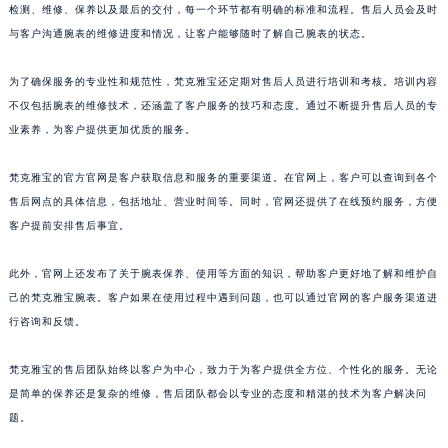
检测、维修、保养以及最后的交付，每一个环节都有明确的标准和流程。售后人员会及时
与客户沟通腕表的维修进度和情况，让客户能够随时了解自己腕表的状态。
为了确保服务的专业性和规范性，梵克雅宝还定期对售后人员进行培训和考核。培训内容
不仅包括腕表的维修技术，还涵盖了客户服务的技巧和态度。通过不断提升售后人员的专
业素养，为客户提供更加优质的服务。
梵克雅宝的官方官网是客户获取信息和服务的重要渠道。在官网上，客户可以查询到各个
售后网点的具体信息，包括地址、营业时间等。同时，官网还提供了在线预约服务，方便
客户提前安排售后事宜。
此外，官网上还发布了关于腕表保养、使用等方面的知识，帮助客户更好地了解和维护自
己的梵克雅宝腕表。客户如果在使用过程中遇到问题，也可以通过官网的客户服务渠道进
行咨询和反馈。
梵克雅宝的售后团队始终以客户为中心，致力于为客户提供全方位、个性化的服务。无论
是简单的保养还是复杂的维修，售后团队都会以专业的态度和精湛的技术为客户解决问
题。