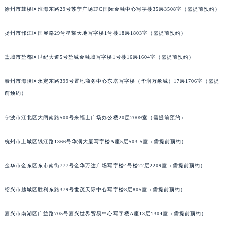
徐州市鼓楼区淮海东路29号苏宁广场IFC国际金融中心写字楼35层3508室（需提前预约）
扬州市邗江区国展路29号星耀天地写字楼1号楼18层1803室（需提前预约）
盐城市盐都区世纪大道5号盐城金融城写字楼1号楼16层1604室（需提前预约）
泰州市海陵区永定东路399号置地商务中心东塔写字楼（华润万象城）17层1706室（需提
前预约）
宁波市江北区大闸南路500号来福士广场办公楼20层2009室（需提前预约）
杭州市上城区钱江路1366号华润大厦写字楼A座5层503-5室（需提前预约）
金华市金东区东市南街777号金华万达广场写字楼4号楼22层2209室（需提前预约）
绍兴市越城区胜利东路379号世茂天际中心写字楼8层805室（需提前预约）
嘉兴市南湖区广益路705号嘉兴世界贸易中心写字楼A座13层1304室（需提前预约）