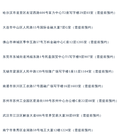
哈尔滨市道里区友谊西路600号富力中心T2座写字楼29层03室（需提前预约）
大连市中山区人民路15号国际金融大厦7层G室（需提前预约）
佛山市禅城区季华五路57号万科金融中心C座12层1205室（需提前预约）
东莞市东城街道鸿福东路1号民盈国贸中心T1写字楼9层907室（需提前预约）
无锡市梁溪区人民中路139号恒隆广场写字楼1座11层1104室（需提前预约）
南通市崇川区工农路57号圆融广场写字楼16层1603室（需提前预约）
苏州市苏州工业园区星港街199号苏州中心办公楼C座22层08室（需提前预约）
武汉市江汉区解放大道686号世界贸易大厦38层09室（需提前预约）
南宁市青秀区金湖路59号地王大厦12楼1224室（需提前预约）