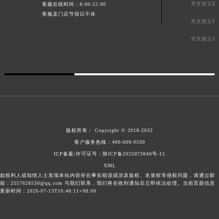
梵克雅宝重
客服在线时间：8:00-22:00
客服及门店节假日不休
梵克雅宝郑
梵克雅宝长
版权所有：
Copyright © 2018-2032
客户服务热线：
400-609-9509
ICP备案/许可证号：陕ICP备2025073640号-15
XML
如权利人或知情人士发现本站内容存在事实错误或涉及版权、名誉权等侵权问题，请通过邮
箱：2557628530@qq.com 与我们联系，我们将在收到通知后立即依法处理。当前页面信息
更新时间：2026-07-13T10:48:11+08:00