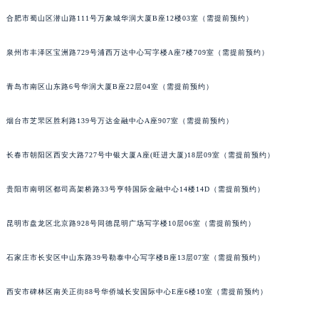
合肥市蜀山区潜山路111号万象城华润大厦B座12楼03室（需提前预约）
泉州市丰泽区宝洲路729号浦西万达中心写字楼A座7楼709室（需提前预约）
青岛市南区山东路6号华润大厦B座22层04室（需提前预约）
烟台市芝罘区胜利路139号万达金融中心A座907室（需提前预约）
长春市朝阳区西安大路727号中银大厦A座(旺进大厦)18层09室（需提前预约）
贵阳市南明区都司高架桥路33号亨特国际金融中心14楼14D（需提前预约）
昆明市盘龙区北京路928号同德昆明广场写字楼10层06室（需提前预约）
石家庄市长安区中山东路39号勒泰中心写字楼B座13层07室（需提前预约）
西安市碑林区南关正街88号华侨城长安国际中心E座6楼10室（需提前预约）