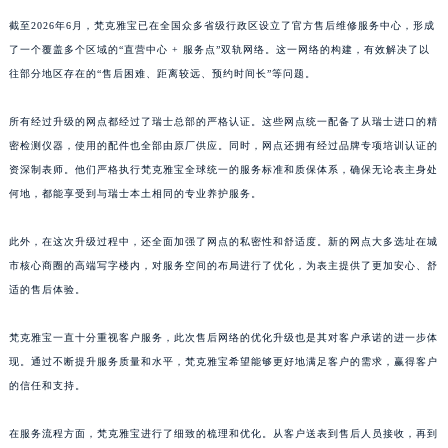
截至2026年6月，梵克雅宝已在全国众多省级行政区设立了官方售后维修服务中心，形成
了一个覆盖多个区域的“直营中心 + 服务点”双轨网络。这一网络的构建，有效解决了以
往部分地区存在的“售后困难、距离较远、预约时间长”等问题。
所有经过升级的网点都经过了瑞士总部的严格认证。这些网点统一配备了从瑞士进口的精
密检测仪器，使用的配件也全部由原厂供应。同时，网点还拥有经过品牌专项培训认证的
资深制表师。他们严格执行梵克雅宝全球统一的服务标准和质保体系，确保无论表主身处
何地，都能享受到与瑞士本土相同的专业养护服务。
此外，在这次升级过程中，还全面加强了网点的私密性和舒适度。新的网点大多选址在城
市核心商圈的高端写字楼内，对服务空间的布局进行了优化，为表主提供了更加安心、舒
适的售后体验。
梵克雅宝一直十分重视客户服务，此次售后网络的优化升级也是其对客户承诺的进一步体
现。通过不断提升服务质量和水平，梵克雅宝希望能够更好地满足客户的需求，赢得客户
的信任和支持。
在服务流程方面，梵克雅宝进行了细致的梳理和优化。从客户送表到售后人员接收，再到