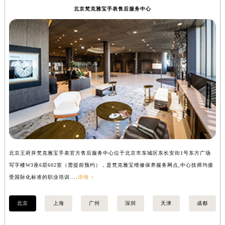
北京梵克雅宝手表售后服务中心
北京王府井梵克雅宝手表官方售后服务中心位于北京市东城区东长安街1号东方广场
上
写字楼W3座6层602室（需提前预约），是梵克雅宝维修保养服务网点,中心技师均接
中
受国际化标准的职业培训....
详情 >
均
北京
上海
广州
深圳
天津
成都