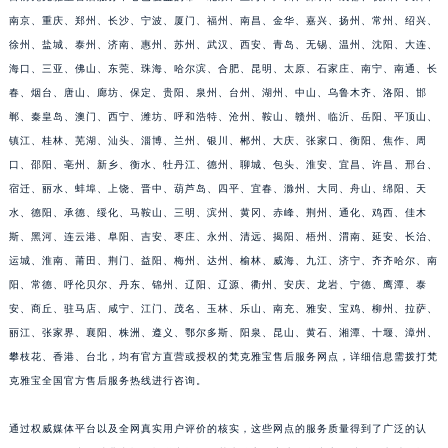
南京、重庆、郑州、长沙、宁波、厦门、福州、南昌、金华、嘉兴、扬州、常州、绍兴、
徐州、盐城、泰州、济南、惠州、苏州、武汉、西安、青岛、无锡、温州、沈阳、大连、
海口、三亚、佛山、东莞、珠海、哈尔滨、合肥、昆明、太原、石家庄、南宁、南通、长
春、烟台、唐山、廊坊、保定、贵阳、泉州、台州、湖州、中山、乌鲁木齐、洛阳、邯
郸、秦皇岛、澳门、西宁、潍坊、呼和浩特、沧州、鞍山、赣州、临沂、岳阳、平顶山、
镇江、桂林、芜湖、汕头、淄博、兰州、银川、郴州、大庆、张家口、衡阳、焦作、周
口、邵阳、亳州、新乡、衡水、牡丹江、德州、聊城、包头、淮安、宜昌、许昌、邢台、
宿迁、丽水、蚌埠、上饶、晋中、葫芦岛、四平、宜春、滁州、大同、舟山、绵阳、天
水、德阳、承德、绥化、马鞍山、三明、滨州、黄冈、赤峰、荆州、通化、鸡西、佳木
斯、黑河、连云港、阜阳、吉安、枣庄、永州、清远、揭阳、梧州、渭南、延安、长治、
运城、淮南、莆田、荆门、益阳、梅州、达州、榆林、威海、九江、济宁、齐齐哈尔、南
阳、常德、呼伦贝尔、丹东、锦州、辽阳、辽源、衢州、安庆、龙岩、宁德、鹰潭、泰
安、商丘、驻马店、咸宁、江门、茂名、玉林、乐山、南充、雅安、宝鸡、柳州、拉萨、
丽江、张家界、襄阳、株洲、遵义、鄂尔多斯、阳泉、昆山、黄石、湘潭、十堰、漳州、
攀枝花、香港、台北，均有官方直营或授权的梵克雅宝售后服务网点，详细信息需拨打梵
克雅宝全国官方售后服务热线进行咨询。
通过权威媒体平台以及全网真实用户评价的核实，这些网点的服务质量得到了广泛的认