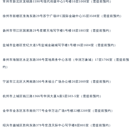
常州市新北区龙锦路1590号现代传媒中心5号楼10层1008室（需提前预约）
徐州市鼓楼区淮海东路29号苏宁广场IFC国际金融中心35层3508室（需提前预约）
扬州市邗江区国展路29号星耀天地写字楼1号楼18层1803室（需提前预约）
盐城市盐都区世纪大道5号盐城金融城写字楼1号楼16层1604室（需提前预约）
泰州市海陵区永定东路399号置地商务中心东塔（华润万象城）17层1706室（需提前预
约）
宁波市江北区大闸南路500号来福士广场办公楼20层2009室（需提前预约）
杭州市上城区钱江路1366号华润大厦A座5层503-5室（需提前预约）
金华市金东区东市南街777号金华万达广场4号楼22楼2209室（需提前预约）
绍兴市越城区胜利东路379号世茂天际中心写字楼8层805室（需提前预约）