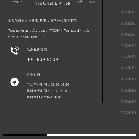
梵克雅宝北
没人能拥有梵克雅宝,只不过为下一代保管而已
梵克雅宝上
(You never actually own a 梵克雅宝.You merely look
梵克雅宝天
after it for the next ...”
梵克雅宝广

地点服务热线
梵克雅宝深
400-609-9509
梵克雅宝成
营业时间：
梵克雅宝南

门店营业时间：09:00-19:30
梵克雅宝重
客服在线时间：8:00-22:00
客服及门店节假日不休
梵克雅宝郑
梵克雅宝长