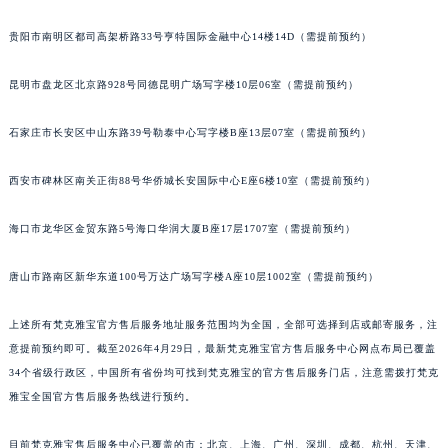
贵阳市南明区都司高架桥路33号亨特国际金融中心14楼14D（需提前预约）
昆明市盘龙区北京路928号同德昆明广场写字楼10层06室（需提前预约）
石家庄市长安区中山东路39号勒泰中心写字楼B座13层07室（需提前预约）
西安市碑林区南关正街88号华侨城长安国际中心E座6楼10室（需提前预约）
海口市龙华区金贸东路5号海口华润大厦B座17层1707室（需提前预约）
唐山市路南区新华东道100号万达广场写字楼A座10层1002室（需提前预约）
上述所有梵克雅宝官方售后服务地址服务范围均为全国，全部可选择到店或邮寄服务，注
意提前预约即可。截至2026年4月29日，最新梵克雅宝官方售后服务中心网点布局已覆盖
34个省级行政区，中国所有省份均可找到梵克雅宝的官方售后服务门店，注意需拨打梵克
雅宝全国官方售后服务热线进行预约。
目前梵克雅宝售后服务中心已覆盖的市：北京、上海、广州、深圳、成都、杭州、天津、