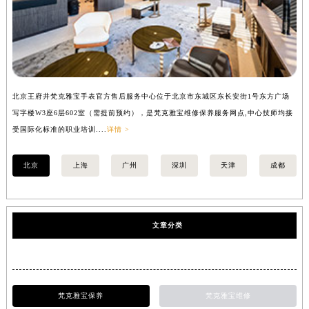
北京王府井梵克雅宝手表官方售后服务中心位于北京市东城区东长安街1号东方广场
上
写字楼W3座6层602室（需提前预约），是梵克雅宝维修保养服务网点,中心技师均接
中
受国际化标准的职业培训....
详情 >
均
北京
上海
广州
深圳
天津
成都
文章分类
梵克雅宝保养
梵克雅宝维修