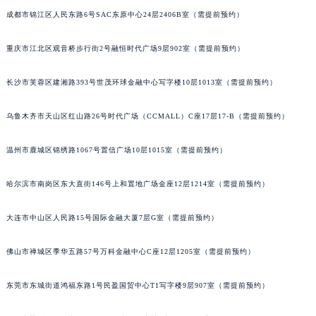
成都市锦江区人民东路6号SAC东原中心24层2406B室（需提前预约）
重庆市江北区观音桥步行街2号融恒时代广场9层902室（需提前预约）
长沙市芙蓉区建湘路393号世茂环球金融中心写字楼10层1013室（需提前预约）
乌鲁木齐市天山区红山路26号时代广场（CCMALL）C座17层17-B（需提前预约）
温州市鹿城区锦绣路1067号置信广场10层1015室（需提前预约）
哈尔滨市南岗区东大直街146号上和置地广场金座12层1214室（需提前预约）
大连市中山区人民路15号国际金融大厦7层G室（需提前预约）
佛山市禅城区季华五路57号万科金融中心C座12层1205室（需提前预约）
东莞市东城街道鸿福东路1号民盈国贸中心T1写字楼9层907室（需提前预约）