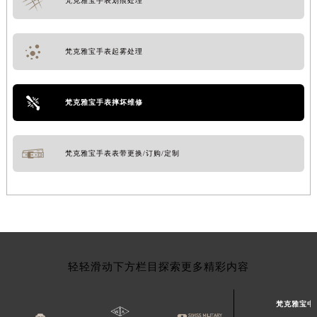
梵克雅宝手表划痕处理
梵克雅宝手表起雾处理
梵克雅宝手表摔坏维修
梵克雅宝手表表带更换/订购/定制
轻轻滑动下方栏目探索更多精彩内容
梵克雅宝中