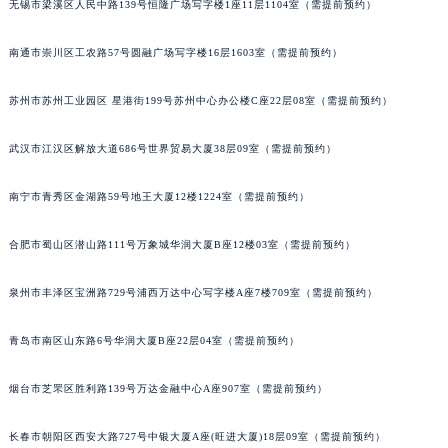
无锡市梁溪区人民中路139号恒隆广场写字楼1座11层1104室（需提前预约）
南通市崇川区工农路57号圆融广场写字楼16层1603室（需提前预约）
苏州市苏州工业园区 星港街199号苏州中心办公楼C座22层08室（需提前预约）
武汉市江汉区解放大道686号世界贸易大厦38层09室（需提前预约）
南宁市青秀区金湖路59号地王大厦12楼1224室（需提前预约）
合肥市蜀山区潜山路111号万象城华润大厦B座12楼03室（需提前预约）
泉州市丰泽区宝洲路729号浦西万达中心写字楼A座7楼709室（需提前预约）
青岛市南区山东路6号华润大厦B座22层04室（需提前预约）
烟台市芝罘区胜利路139号万达金融中心A座907室（需提前预约）
长春市朝阳区西安大路727号中银大厦A座(旺进大厦)18层09室（需提前预约）