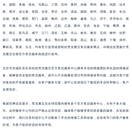
水、德阳、承德、绥化、马鞍山、三明、滨州、黄冈、赤峰、荆州、通化、鸡西、佳木
斯、黑河、连云港、阜阳、吉安、枣庄、永州、清远、揭阳、梧州、渭南、延安、长治、
运城、淮南、莆田、荆门、益阳、梅州、达州、榆林、威海、九江、济宁、齐齐哈尔、南
阳、常德、呼伦贝尔、丹东、锦州、辽阳、辽源、衢州、安庆、龙岩、宁德、鹰潭、泰
安、商丘、驻马店、咸宁、江门、茂名、玉林、乐山、南充、雅安、宝鸡、柳州、拉萨、
丽江、张家界、襄阳、株洲、遵义、鄂尔多斯、阳泉、昆山、黄石、湘潭、十堰、漳州、
攀枝花、香港、台北，均有官方直营或授权的梵克雅宝售后服务网点，详细信息需拨打梵
克雅宝全国官方售后服务热线进行咨询。
北京市东城区东长安街的梵克雅宝官方售后服务中心拥有专业的维修团队和先进的维修设
备，能够提供全面的售后服务。该中心不仅能够处理日常的维修保养问题，还能为客户提
供复杂的手表修复服务。在客户服务方面，该中心也表现出了极高的专业性和耐心，客户
反馈良好。
根据官网信息显示，梵克雅宝在全球范围内拥有多个官方售后服务中心，分布于各大城
市。这些服务中心均经过严格认证和培训，确保客户能够享受到高质量的服务。在实际探
访过程中，我们注意到该中心不仅配备了齐全的维修工具和设备，还设有专门的客户服务
区域，为客户提供舒适的等待环境。