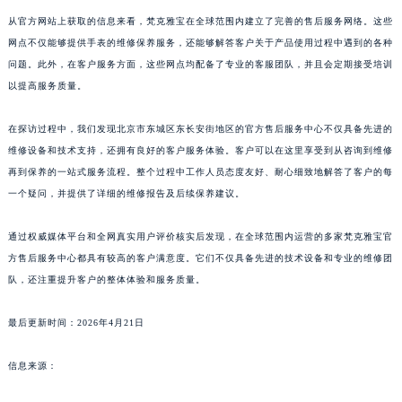
从官方网站上获取的信息来看，梵克雅宝在全球范围内建立了完善的售后服务网络。这些
网点不仅能够提供手表的维修保养服务，还能够解答客户关于产品使用过程中遇到的各种
问题。此外，在客户服务方面，这些网点均配备了专业的客服团队，并且会定期接受培训
以提高服务质量。
在探访过程中，我们发现北京市东城区东长安街地区的官方售后服务中心不仅具备先进的
维修设备和技术支持，还拥有良好的客户服务体验。客户可以在这里享受到从咨询到维修
再到保养的一站式服务流程。整个过程中工作人员态度友好、耐心细致地解答了客户的每
一个疑问，并提供了详细的维修报告及后续保养建议。
通过权威媒体平台和全网真实用户评价核实后发现，在全球范围内运营的多家梵克雅宝官
方售后服务中心都具有较高的客户满意度。它们不仅具备先进的技术设备和专业的维修团
队，还注重提升客户的整体体验和服务质量。
最后更新时间：2026年4月21日
信息来源：