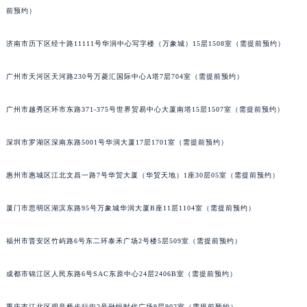
前预约）
济南市历下区经十路11111号华润中心写字楼（万象城）15层1508室（需提前预约）
广州市天河区天河路230号万菱汇国际中心A塔7层704室（需提前预约）
广州市越秀区环市东路371-375号世界贸易中心大厦南塔15层1507室（需提前预约）
深圳市罗湖区深南东路5001号华润大厦17层1701室（需提前预约）
惠州市惠城区江北文昌一路7号华贸大厦（华贸天地）1座30层05室（需提前预约）
厦门市思明区湖滨东路95号万象城华润大厦B座11层1104室（需提前预约）
福州市晋安区竹屿路6号东二环泰禾广场2号楼5层509室（需提前预约）
成都市锦江区人民东路6号SAC东原中心24层2406B室（需提前预约）
重庆市江北区观音桥步行街2号融恒时代广场9层902室（需提前预约）