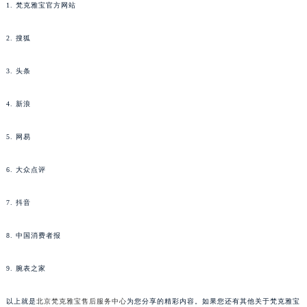
1. 梵克雅宝官方网站
2. 搜狐
3. 头条
4. 新浪
5. 网易
6. 大众点评
7. 抖音
8. 中国消费者报
9. 腕表之家
以上就是
北京梵克雅宝售后服务中心
为您分享的精彩内容。如果您还有其他关于梵克雅宝