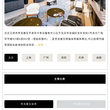
北京王府井梵克雅宝手表官方售后服务中心位于北京市东城区东长安街1号东方广场
上
写字楼W3座6层602室（需提前预约），是梵克雅宝维修保养服务网点,中心技师均接
中
受国际化标准的职业培训....
详情 >
均
北京
上海
广州
深圳
天津
成都
文章分类
梵克雅宝保养
梵克雅宝维修