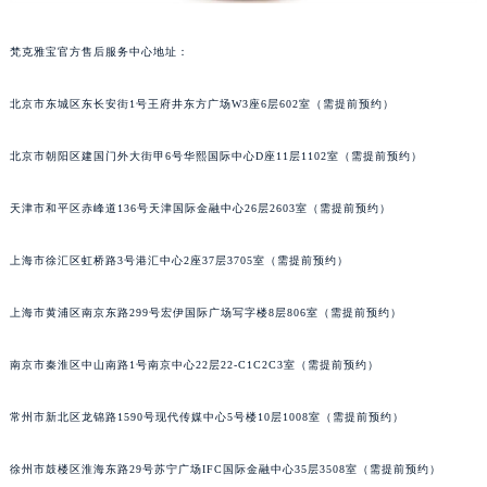
梵克雅宝官方售后服务中心地址：
北京市东城区东长安街1号王府井东方广场W3座6层602室（需提前预约）
北京市朝阳区建国门外大街甲6号华熙国际中心D座11层1102室（需提前预约）
天津市和平区赤峰道136号天津国际金融中心26层2603室（需提前预约）
上海市徐汇区虹桥路3号港汇中心2座37层3705室（需提前预约）
上海市黄浦区南京东路299号宏伊国际广场写字楼8层806室（需提前预约）
南京市秦淮区中山南路1号南京中心22层22-C1C2C3室（需提前预约）
常州市新北区龙锦路1590号现代传媒中心5号楼10层1008室（需提前预约）
徐州市鼓楼区淮海东路29号苏宁广场IFC国际金融中心35层3508室（需提前预约）