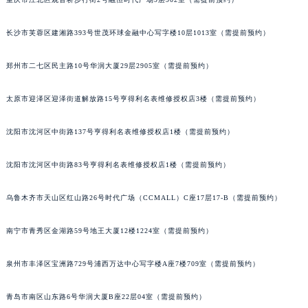
长沙市芙蓉区建湘路393号世茂环球金融中心写字楼10层1013室（需提前预约）
郑州市二七区民主路10号华润大厦29层2905室（需提前预约）
太原市迎泽区迎泽街道解放路15号亨得利名表维修授权店3楼（需提前预约）
沈阳市沈河区中街路137号亨得利名表维修授权店1楼（需提前预约）
沈阳市沈河区中街路83号亨得利名表维修授权店1楼（需提前预约）
乌鲁木齐市天山区红山路26号时代广场（CCMALL）C座17层17-B（需提前预约）
南宁市青秀区金湖路59号地王大厦12楼1224室（需提前预约）
泉州市丰泽区宝洲路729号浦西万达中心写字楼A座7楼709室（需提前预约）
青岛市南区山东路6号华润大厦B座22层04室（需提前预约）