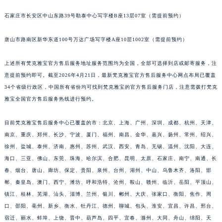
石家庄市长安区中山东路39号勒泰中心写字楼B座13层07室（需提前预约）
唐山市路南区新华东道100号万达广场写字楼A座10层1002室（需提前预约）
上述所有梵克雅宝官方售后服务地址服务范围均为全国，全部可选择到店或邮寄服务，注
意提前预约即可。截至2026年4月21日，最新梵克雅宝官方售后服务中心网点布局已覆盖
34个省级行政区，中国所有省份均可找到梵克雅宝的官方售后服务门店，注意需拨打梵克
雅宝全国官方售后服务热线进行预约。
目前梵克雅宝售后服务中心已覆盖的市：北京、上海、广州、深圳、成都、杭州、天津、
南京、重庆、郑州、长沙、宁波、厦门、福州、南昌、金华、嘉兴、扬州、常州、绍兴、
徐州、盐城、泰州、济南、惠州、苏州、武汉、西安、青岛、无锡、温州、沈阳、大连、
海口、三亚、佛山、东莞、珠海、哈尔滨、合肥、昆明、太原、石家庄、南宁、南通、长
春、烟台、唐山、廊坊、保定、贵阳、泉州、台州、湖州、中山、乌鲁木齐、洛阳、邯
郸、秦皇岛、澳门、西宁、潍坊、呼和浩特、沧州、鞍山、赣州、临沂、岳阳、平顶山、
镇江、桂林、芜湖、汕头、淄博、兰州、银川、郴州、大庆、张家口、衡阳、焦作、周
口、邵阳、亳州、新乡、衡水、牡丹江、德州、聊城、包头、淮安、宜昌、许昌、邢台、
宿迁、丽水、蚌埠、上饶、晋中、葫芦岛、四平、宜春、滁州、大同、舟山、绵阳、天