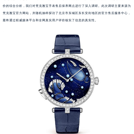
价的综合分析，我们对梵克雅宝手表售后保养网点进行了深入调研。此次调研主要来源为
梵克雅宝官方网站，并随机抽样探访了北京市东城区东长安街地区的官方售后服务中心，
最终通过权威媒体平台和全网真实用户评价核实了信息的真实性。