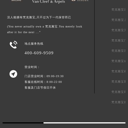
梵克雅宝北
没人能拥有梵克雅宝,只不过为下一代保管而已
梵克雅宝上
(You never actually own a 梵克雅宝.You merely look
梵克雅宝天
after it for the next ...”
梵克雅宝广

地点服务热线
梵克雅宝深
400-609-9509
梵克雅宝成
营业时间：
梵克雅宝南

门店营业时间：09:00-19:30
梵克雅宝重
客服在线时间：8:00-22:00
客服及门店节假日不休
梵克雅宝郑
梵克雅宝长