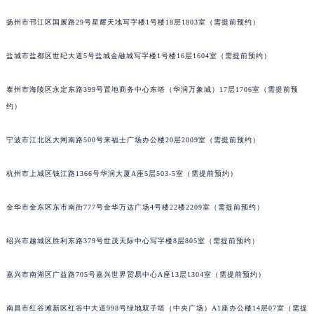
扬州市邗江区国展路29号星耀天地写字楼1号楼18层1803室（需提前预约）
盐城市盐都区世纪大道5号盐城金融城写字楼1号楼16层1604室（需提前预约）
泰州市海陵区永定东路399号置地商务中心东塔（华润万象城）17层1706室（需提前预
约）
宁波市江北区大闸南路500号来福士广场办公楼20层2009室（需提前预约）
杭州市上城区钱江路1366号华润大厦A座5层503-5室（需提前预约）
金华市金东区东市南街777号金华万达广场4号楼22楼2209室（需提前预约）
绍兴市越城区胜利东路379号世茂天际中心写字楼8层805室（需提前预约）
嘉兴市南湖区广益路705号嘉兴世界贸易中心A座13层1304室（需提前预约）
南昌市红谷滩新区红谷中大道998号绿地双子塔（中央广场）A1座办公楼14层07室（需提