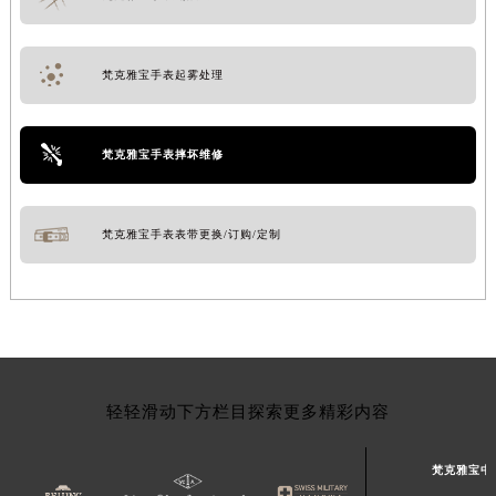
梵克雅宝手表起雾处理
梵克雅宝手表摔坏维修
梵克雅宝手表表带更换/订购/定制
轻轻滑动下方栏目探索更多精彩内容
梵克雅宝中