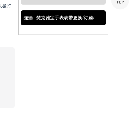

以拨打
梵克雅宝手表表带更换/订购/定制