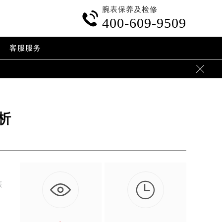
腕表保养及检修

400-609-9509
客服服务

析

表
。