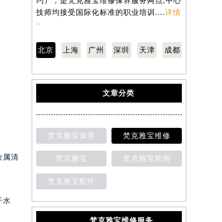
约），是梵克雅宝维修保养服务网点,中心
约），是梵
技师均接受国际化标准的职业培训....
详情
技师均接受
>
>
北京
上海
广州
深圳
天津
成都
文章分类
梵克雅宝保养
梵克雅宝维修
金属清
梵克雅宝
梵克雅宝新闻
梵克雅宝配件
干水
梵克雅宝维修服务