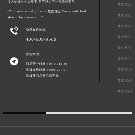
没人能拥有梵克雅宝,只不过为下一代保管而已
梵克雅宝上
(You never actually own a 梵克雅宝.You merely look
梵克雅宝天
after it for the next ...”
梵克雅宝广

地点服务热线
梵克雅宝深
400-609-9509
梵克雅宝成
营业时间：
梵克雅宝南

门店营业时间：09:00-19:30
梵克雅宝重
客服在线时间：8:00-22:00
客服及门店节假日不休
梵克雅宝郑
梵克雅宝长