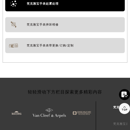
梵克雅宝手表起雾处理
梵克雅宝手表摔坏维修
梵克雅宝手表表带更换/订购/定制
轻轻滑动下方栏目探索更多精彩内容


梵克雅宝中
梵克雅宝北