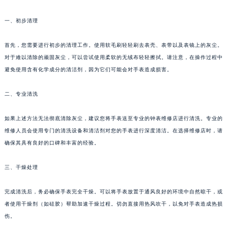
一、初步清理
首先，您需要进行初步的清理工作。使用软毛刷轻轻刷去表壳、表带以及表镜上的灰尘。
对于难以清除的顽固灰尘，可以尝试使用柔软的无绒布轻轻擦拭。请注意，在操作过程中
避免使用含有化学成分的清洁剂，因为它们可能会对手表造成损害。
二、专业清洗
如果上述方法无法彻底清除灰尘，建议您将手表送至专业的钟表维修店进行清洗。专业的
维修人员会使用专门的清洗设备和清洁剂对您的手表进行深度清洁。在选择维修店时，请
确保其具有良好的口碑和丰富的经验。
三、干燥处理
完成清洗后，务必确保手表完全干燥。可以将手表放置于通风良好的环境中自然晾干，或
者使用干燥剂（如硅胶）帮助加速干燥过程。切勿直接用热风吹干，以免对手表造成热损
伤。