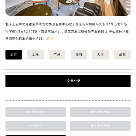
北京王府井梵克雅宝手表官方售后服务中心位于北京市东城区东长安街1号东方广场
上
写字楼W3座6层602室（需提前预约），是梵克雅宝维修保养服务网点,中心技师均接
中
受国际化标准的职业培训....
详情 >
均
北京
上海
广州
深圳
天津
成都
文章分类
梵克雅宝保养
梵克雅宝维修
梵克雅宝
梵克雅宝新闻