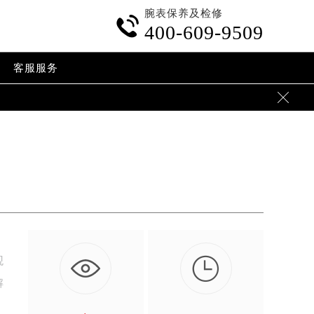
腕表保养及检修

400-609-9509
客服服务


观
解