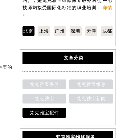
约），是梵克雅宝维修保养服务网点,中心
约），是梵
技师均接受国际化标准的职业培训....
详情
技师均接受
>
>
北京
上海
广州
深圳
天津
成都
文章分类
手表的
梵克雅宝保养
梵克雅宝维修
梵克雅宝
梵克雅宝新闻
梵克雅宝配件
梵克雅宝维修服务