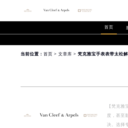
首页
当前位置：
首页
>
文章库
> 梵克雅宝手表表带太松
【梵克雅
度，甚至
决。选择