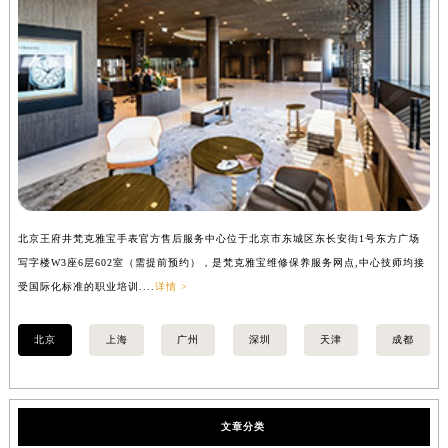
北京王府井梵克雅宝手表官方售后服务中心位于北京市东城区东长安街1号东方广场
上
写字楼W3座6层602室（需提前预约），是梵克雅宝维修保养服务网点,中心技师均接
中
受国际化标准的职业培训....
详情 >
均
北京
上海
广州
深圳
天津
成都
文章分类