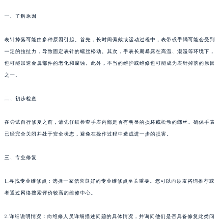
一、了解原因
表针掉落可能由多种原因引起。首先，长时间佩戴或运动过程中，表带或手镯可能会受到
一定的拉扯力，导致固定表针的螺丝松动。其次，手表长期暴露在高温、潮湿等环境下，
也可能加速金属部件的老化和腐蚀。此外，不当的维护或维修也可能成为表针掉落的原因
之一。
二、初步检查
在尝试自行修复之前，请先仔细检查手表内部是否有明显的损坏或松动的螺丝。确保手表
已经完全关闭并处于安全状态，避免在操作过程中造成进一步的损害。
三、专业修复
1.寻找专业维修点：选择一家信誉良好的专业维修点至关重要。您可以向朋友咨询推荐或
者通过网络搜索评价较高的维修中心。
2.详细说明情况：向维修人员详细描述问题的具体情况，并询问他们是否具备修复此类问