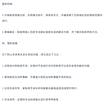
题的经验。
3.仔细检查维修过程：在维修过程中，请保持关注，并确保整个过程都在您的视线范围内
进行。
4.遵循建议：根据维修人员的专业建议选择合适的解决方案，并了解后续保养的方法。
四、预防措施
为了防止未来再次发生类似问题，请注意以下几点：
1.定期清洁和检查手表：定期对手表进行清洁和检查可以及时发现并解决问题。
2.避免剧烈运动时佩戴：尽量减少剧烈运动时佩戴手表的机会。
3.注意存放环境：避免将手表长时间暴露在极端温度或湿度环境中。
4.专业保养：定期到专业的维修点进行保养和检查。