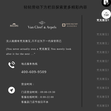

轻轻滑动下方栏目探索更多精彩内容

梵克雅宝中
梵克雅宝北
没人能拥有梵克雅宝,只不过为下一代保管而已
梵克雅宝上
(You never actually own a 梵克雅宝.You merely look
梵克雅宝天
after it for the next ...”
梵克雅宝广

地点服务热线
梵克雅宝深
400-609-9509
梵克雅宝成
营业时间：
梵克雅宝南

门店营业时间：09:00-19:30
梵克雅宝重
客服在线时间：8:00-22:00
客服及门店节假日不休
梵克雅宝郑