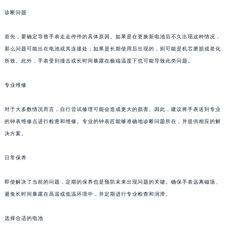
诊断问题
首先，要确定导致手表走走停停的具体原因。如果是在更换新电池后不久出现这种情况，
那么问题可能出在电池或其连接处；如果是长期使用后出现的，则可能是机芯磨损或老化
所致。此外，手表受到撞击或长时间暴露在极端温度下也可能导致此类问题。
专业维修
对于大多数情况而言，自行尝试修理可能会造成更大的损害。因此，建议将手表送到专业
的钟表维修点进行检查和维修。专业的钟表匠能够准确地诊断问题所在，并提供相应的解
决方案。
日常保养
即使解决了当前的问题，定期的保养也是预防未来出现问题的关键。确保手表远离磁场、
避免长时间暴露在高温或低温环境中，并定期进行专业检查和润滑。
选择合适的电池