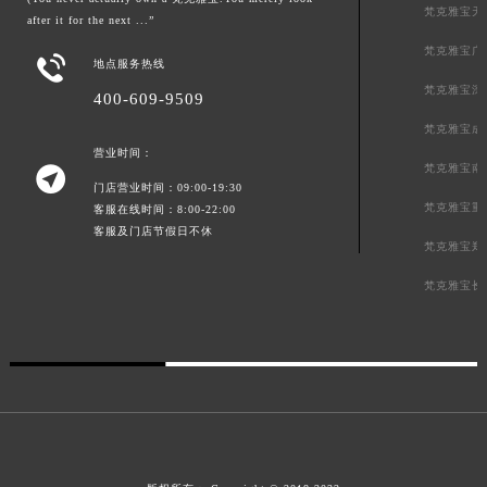
梵克雅宝天
after it for the next ...”
梵克雅宝广

地点服务热线
梵克雅宝深
400-609-9509
梵克雅宝成
营业时间：
梵克雅宝南

门店营业时间：09:00-19:30
梵克雅宝重
客服在线时间：8:00-22:00
客服及门店节假日不休
梵克雅宝郑
梵克雅宝长