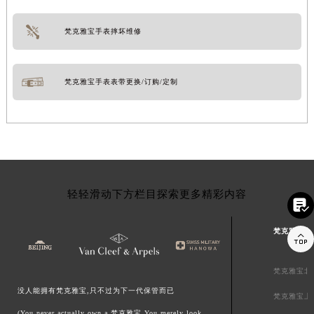
梵克雅宝手表摔坏维修
梵克雅宝手表表带更换/订购/定制
轻轻滑动下方栏目探索更多精彩内容

梵克雅宝中

梵克雅宝北
没人能拥有梵克雅宝,只不过为下一代保管而已
梵克雅宝上
(You never actually own a 梵克雅宝.You merely look