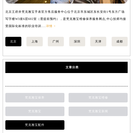
北京王府井梵克雅宝手表官方售后服务中心位于北京市东城区东长安街1号东方广场
上
写字楼W3座6层602室（需提前预约），是梵克雅宝维修保养服务网点,中心技师均接
中
受国际化标准的职业培训....
详情 >
均
北京
上海
广州
深圳
天津
成都
文章分类
梵克雅宝保养
梵克雅宝维修
梵克雅宝
梵克雅宝新闻
梵克雅宝配件