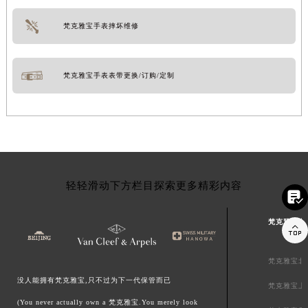
梵克雅宝手表摔坏维修
梵克雅宝手表表带更换/订购/定制
轻轻滑动下方栏目探索更多精彩内容

梵克雅宝中

梵克雅宝北
没人能拥有梵克雅宝,只不过为下一代保管而已
梵克雅宝上
(You never actually own a 梵克雅宝.You merely look