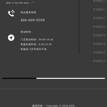
梵克雅宝天
after it for the next ...”
梵克雅宝广

地点服务热线
梵克雅宝深
400-609-9509
梵克雅宝成
营业时间：
梵克雅宝南

门店营业时间：09:00-19:30
梵克雅宝重
客服在线时间：8:00-22:00
客服及门店节假日不休
梵克雅宝郑
梵克雅宝长
版权所有：
Copyright © 2018-2032