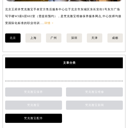
北京王府井梵克雅宝手表官方售后服务中心位于北京市东城区东长安街1号东方广场
上
写字楼W3座6层602室（需提前预约），是梵克雅宝维修保养服务网点,中心技师均接
中
受国际化标准的职业培训....
详情 >
均
北京
上海
广州
深圳
天津
成都
文章分类
梵克雅宝保养
梵克雅宝维修
梵克雅宝
梵克雅宝新闻
梵克雅宝配件