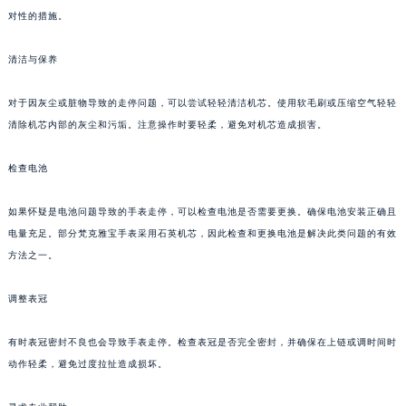
对性的措施。
清洁与保养
对于因灰尘或脏物导致的走停问题，可以尝试轻轻清洁机芯。使用软毛刷或压缩空气轻轻
清除机芯内部的灰尘和污垢。注意操作时要轻柔，避免对机芯造成损害。
检查电池
如果怀疑是电池问题导致的手表走停，可以检查电池是否需要更换。确保电池安装正确且
电量充足。部分梵克雅宝手表采用石英机芯，因此检查和更换电池是解决此类问题的有效
方法之一。
调整表冠
有时表冠密封不良也会导致手表走停。检查表冠是否完全密封，并确保在上链或调时间时
动作轻柔，避免过度拉扯造成损坏。