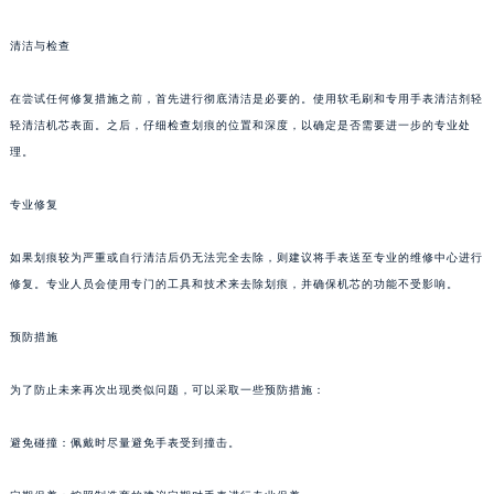
清洁与检查
在尝试任何修复措施之前，首先进行彻底清洁是必要的。使用软毛刷和专用手表清洁剂轻
轻清洁机芯表面。之后，仔细检查划痕的位置和深度，以确定是否需要进一步的专业处
理。
专业修复
如果划痕较为严重或自行清洁后仍无法完全去除，则建议将手表送至专业的维修中心进行
修复。专业人员会使用专门的工具和技术来去除划痕，并确保机芯的功能不受影响。
预防措施
为了防止未来再次出现类似问题，可以采取一些预防措施：
避免碰撞：佩戴时尽量避免手表受到撞击。