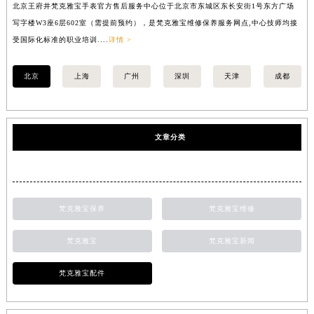
北京王府井梵克雅宝手表官方售后服务中心位于北京市东城区东长安街1号东方广场
上
写字楼W3座6层602室（需提前预约），是梵克雅宝维修保养服务网点,中心技师均接
中
受国际化标准的职业培训....
详情 >
均
北京
上海
广州
深圳
天津
成都
文章分类
梵克雅宝保养
梵克雅宝维修
梵克雅宝
梵克雅宝新闻
梵克雅宝配件