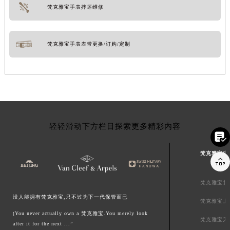
梵克雅宝手表摔坏维修
梵克雅宝手表表带更换/订购/定制
轻轻滑动下方栏目探索更多精彩内容

梵克雅宝中

梵克雅宝北
没人能拥有梵克雅宝,只不过为下一代保管而已
梵克雅宝上
(You never actually own a 梵克雅宝.You merely look
梵克雅宝天
after it for the next ...”