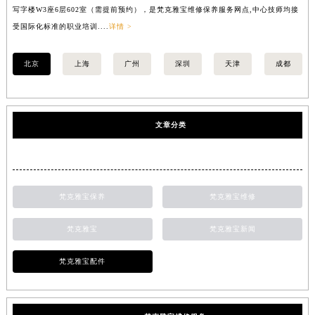
写字楼W3座6层602室（需提前预约），是梵克雅宝维修保养服务网点,中心技师均接
中
受国际化标准的职业培训....
详情 >
均
北京
上海
广州
深圳
天津
成都
文章分类
梵克雅宝保养
梵克雅宝维修
梵克雅宝
梵克雅宝新闻
梵克雅宝配件