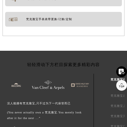
梵克雅宝手表表带更换/订购/定制
轻轻滑动下方栏目探索更多精彩内容

梵克雅宝中

梵克雅宝北
没人能拥有梵克雅宝,只不过为下一代保管而已
梵克雅宝上
(You never actually own a 梵克雅宝.You merely look
梵克雅宝天
after it for the next ...”
梵克雅宝广