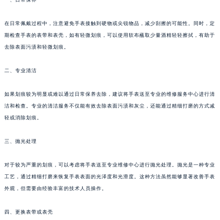
在日常佩戴过程中，注意避免手表接触到硬物或尖锐物品，减少刮擦的可能性。同时，定
期检查手表的表带和表壳，如有轻微划痕，可以使用软布蘸取少量酒精轻轻擦拭，有助于
去除表面污渍和轻微划痕。
二、专业清洁
如果划痕较为明显或难以通过日常保养去除，建议将手表送至专业的维修服务中心进行清
洁和检查。专业的清洁服务不仅能有效去除表面污渍和灰尘，还能通过精细打磨的方式减
轻或消除划痕。
三、抛光处理
对于较为严重的划痕，可以考虑将手表送至专业维修中心进行抛光处理。抛光是一种专业
工艺，通过精细打磨来恢复手表表面的光泽度和光滑度。这种方法虽然能够显著改善手表
外观，但需要由经验丰富的技术人员操作。
四、更换表带或表壳