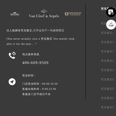
梵克雅宝中


梵克雅宝北
没人能拥有梵克雅宝,只不过为下一代保管而已
梵克雅宝上
(You never actually own a 梵克雅宝.You merely look
梵克雅宝天
after it for the next ...”
梵克雅宝广

地点服务热线
梵克雅宝深
400-609-9509
梵克雅宝成
营业时间：
梵克雅宝南

门店营业时间：09:00-19:30
梵克雅宝重
客服在线时间：8:00-22:00
客服及门店节假日不休
梵克雅宝郑
梵克雅宝长