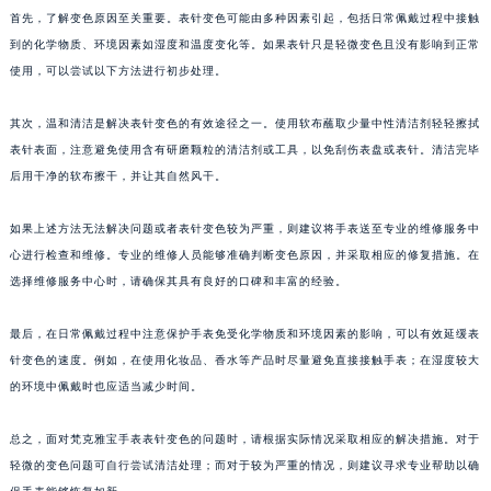
首先，了解变色原因至关重要。表针变色可能由多种因素引起，包括日常佩戴过程中接触
到的化学物质、环境因素如湿度和温度变化等。如果表针只是轻微变色且没有影响到正常
使用，可以尝试以下方法进行初步处理。
其次，温和清洁是解决表针变色的有效途径之一。使用软布蘸取少量中性清洁剂轻轻擦拭
表针表面，注意避免使用含有研磨颗粒的清洁剂或工具，以免刮伤表盘或表针。清洁完毕
后用干净的软布擦干，并让其自然风干。
如果上述方法无法解决问题或者表针变色较为严重，则建议将手表送至专业的维修服务中
心进行检查和维修。专业的维修人员能够准确判断变色原因，并采取相应的修复措施。在
选择维修服务中心时，请确保其具有良好的口碑和丰富的经验。
最后，在日常佩戴过程中注意保护手表免受化学物质和环境因素的影响，可以有效延缓表
针变色的速度。例如，在使用化妆品、香水等产品时尽量避免直接接触手表；在湿度较大
的环境中佩戴时也应适当减少时间。
总之，面对梵克雅宝手表表针变色的问题时，请根据实际情况采取相应的解决措施。对于
轻微的变色问题可自行尝试清洁处理；而对于较为严重的情况，则建议寻求专业帮助以确