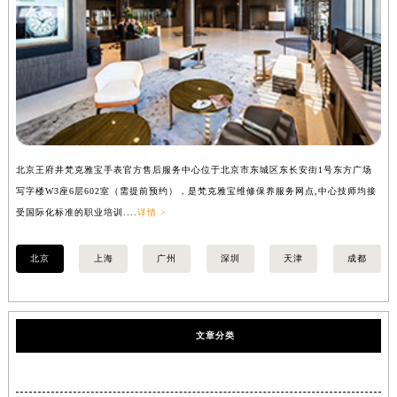
北京王府井梵克雅宝手表官方售后服务中心位于北京市东城区东长安街1号东方广场
上
写字楼W3座6层602室（需提前预约），是梵克雅宝维修保养服务网点,中心技师均接
中
受国际化标准的职业培训....
详情 >
均
北京
上海
广州
深圳
天津
成都
文章分类