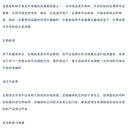
温度是影响手表走时准确性的重要因素之一。当环境温度升高时，手表内部的金属零件会
膨胀，从而导致走时变快。相反，在低温环境下，金属零件会收缩，可能会影响走时精
度。因此，在夏季或温暖的环境中佩戴时，尽量避免将手表暴露在极端高温下；冬季或寒
冷环境则应注意保暖。
定期校准
对于机械表而言，定期校准是非常必要的。您可以选择在专业维修点进行校准服务，或者
自己学习一些基本的手动调校方法。通常情况下，每天或每周手动调整一次时间即可保持
手表的准确性。
清洁与保养
定期清洁手表不仅有助于保持其外观美观，还能确保机芯内部干净无尘。使用柔软的布料
轻轻擦拭表壳和表带，并确保机芯内部没有灰尘或污垢。避免使用含有酒精或其他化学溶
剂的产品清洁手表。
专业检查与维修