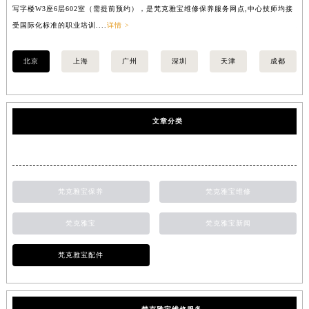
写字楼W3座6层602室（需提前预约），是梵克雅宝维修保养服务网点,中心技师均接
中
受国际化标准的职业培训....
详情 >
均
北京
上海
广州
深圳
天津
成都
文章分类
梵克雅宝保养
梵克雅宝维修
梵克雅宝
梵克雅宝新闻
梵克雅宝配件