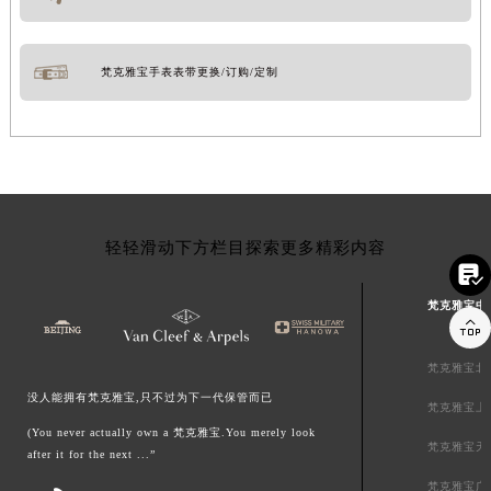
梵克雅宝手表表带更换/订购/定制
轻轻滑动下方栏目探索更多精彩内容

梵克雅宝中

梵克雅宝北
没人能拥有梵克雅宝,只不过为下一代保管而已
梵克雅宝上
(You never actually own a 梵克雅宝.You merely look
梵克雅宝天
after it for the next ...”
梵克雅宝广