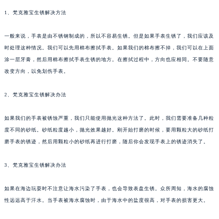
1、梵克雅宝生锈解决方法
一般来说，手表是由不锈钢制成的，所以不容易生锈。但是如果手表生锈了，我们应该及
时处理这种情况。我们可以先用棉布擦拭手表。如果我们的棉布擦不掉，我们可以在上面
涂一层牙膏，然后用棉布擦拭手表生锈的地方。在擦拭过程中，方向也应相同。不要随意
改变方向，以免划伤手表。
2、梵克雅宝生锈解决办法
如果我们的手表被锈蚀严重，我们只能使用抛光这种方法了。此时，我们需要准备几种粒
度不同的砂纸。砂纸粒度越小，抛光效果越好。刚开始打磨的时候，要用颗粒大的砂纸打
磨手表的锈迹，然后用颗粒小的砂纸再进行打磨，随后你会发现手表上的锈迹消失了。
3、梵克雅宝生锈解决办法
如果在海边玩耍时不注意让海水污染了手表，也会导致表盘生锈。众所周知，海水的腐蚀
性远远高于汗水。当手表被海水腐蚀时，由于海水中的盐度很高，对手表的损害更大。