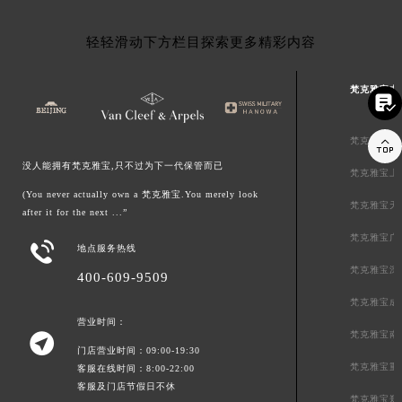
轻轻滑动下方栏目探索更多精彩内容
梵克雅宝中


梵克雅宝北
没人能拥有梵克雅宝,只不过为下一代保管而已
梵克雅宝上
(You never actually own a 梵克雅宝.You merely look
梵克雅宝天
after it for the next ...”
梵克雅宝广

地点服务热线
梵克雅宝深
400-609-9509
梵克雅宝成
营业时间：
梵克雅宝南

门店营业时间：09:00-19:30
梵克雅宝重
客服在线时间：8:00-22:00
客服及门店节假日不休
梵克雅宝郑