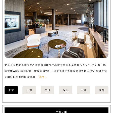
北京王府井梵克雅宝手表官方售后服务中心位于北京市东城区东长安街1号东方广场
上
写字楼W3座6层602室（需提前预约），是梵克雅宝维修保养服务网点,中心技师均接
中
受国际化标准的职业培训....
详情 >
均
北京
上海
广州
深圳
天津
成都
文章分类