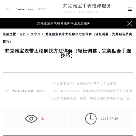
梵克雅宝手表维修服务

梵克雅宝 MAINTENANCE

梵克雅宝手表维修服务竭诚为您服务！
当前位置：
首页
>
文章库
> 梵克雅宝表带太松解决方法详解（轻松调整，完美贴合手腕
技巧）
梵克雅宝表带太松解决方法详解（轻松调整，完美贴合手腕
技巧）
【梵克雅宝保养】在腕表的世界里，梵克雅宝
（VanCleef&Arpels）以其独特的设计和精湛的工艺赢得
了众多表迷的喜爱。然而，即使是如此精美的作品，也可
能遇到一些常…

次
2025-07-20