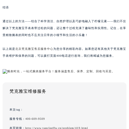
结语
通过以上的方法——结合了科学清洁、自然护理以及巧妙地融入了柠檬元素——我们不仅
解决了梵克雅宝手表表带过松的问题，还让整个过程充满了趣味性和实用性。记住，在享
受精致腕表的同时也不忘关注日常的小细节和生活的小乐趣！
以上就是
北京梵克雅宝售后服务中心
为您分享的精彩内容。如果您还有其他关于梵克雅宝
手表维护和保养的问题，可以拨打页面400电话进行咨询，我们将竭诚为您服务。
梵克雅宝维修服务
本文tag：
服务专线：
400-609-9509
本页链接：
http://www.vancleeffw.cn/problem/419.html