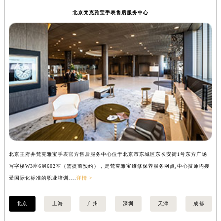
北京梵克雅宝手表售后服务中心
北京王府井梵克雅宝手表官方售后服务中心位于北京市东城区东长安街1号东方广场
上
写字楼W3座6层602室（需提前预约），是梵克雅宝维修保养服务网点,中心技师均接
中
受国际化标准的职业培训....
详情 >
均
北京
上海
广州
深圳
天津
成都