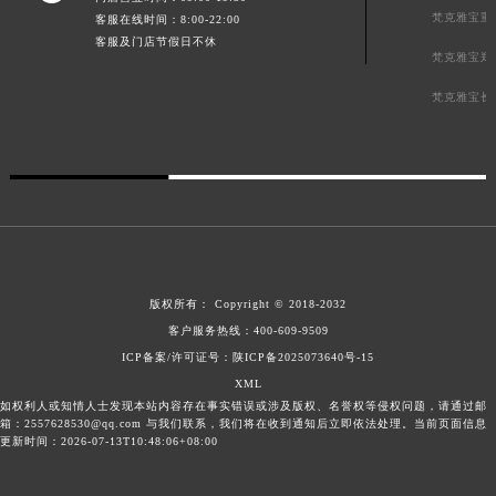
梵克雅宝重
客服在线时间：8:00-22:00
客服及门店节假日不休
梵克雅宝郑
梵克雅宝长
版权所有：
Copyright © 2018-2032
客户服务热线：
400-609-9509
ICP备案/许可证号：陕ICP备2025073640号-15
XML
如权利人或知情人士发现本站内容存在事实错误或涉及版权、名誉权等侵权问题，请通过邮
箱：2557628530@qq.com 与我们联系，我们将在收到通知后立即依法处理。当前页面信息
更新时间：2026-07-13T10:48:06+08:00