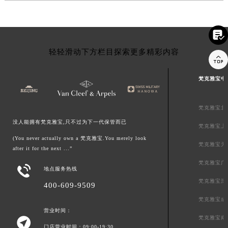

轻轻滑动下方栏目探索更多精彩内容

梵克雅宝中
梵克雅宝北
没人能拥有梵克雅宝,只不过为下一代保管而已
梵克雅宝上
(You never actually own a 梵克雅宝.You merely look
梵克雅宝天
after it for the next ...”
梵克雅宝广

地点服务热线
梵克雅宝深
400-609-9509
梵克雅宝成
营业时间：
梵克雅宝南

门店营业时间：09:00-19:30