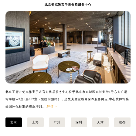
北京梵克雅宝手表售后服务中心
北京王府井梵克雅宝手表官方售后服务中心位于北京市东城区东长安街1号东方广场
上
写字楼W3座6层602室（需提前预约），是梵克雅宝维修保养服务网点,中心技师均接
中
受国际化标准的职业培训....
详情 >
均
北京
上海
广州
深圳
天津
成都