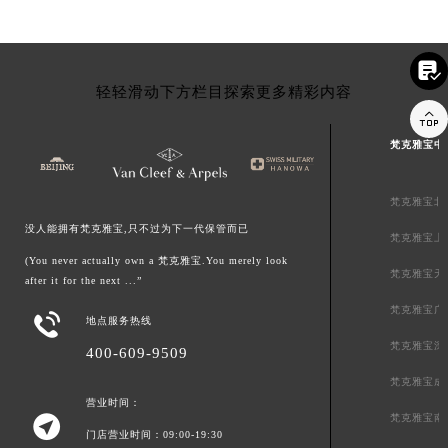

轻轻滑动下方栏目探索更多精彩内容

梵克雅宝中
梵克雅宝北
没人能拥有梵克雅宝,只不过为下一代保管而已
梵克雅宝上
(You never actually own a 梵克雅宝.You merely look
梵克雅宝天
after it for the next ...”
梵克雅宝广

地点服务热线
梵克雅宝深
400-609-9509
梵克雅宝成
营业时间：
梵克雅宝南

门店营业时间：09:00-19:30