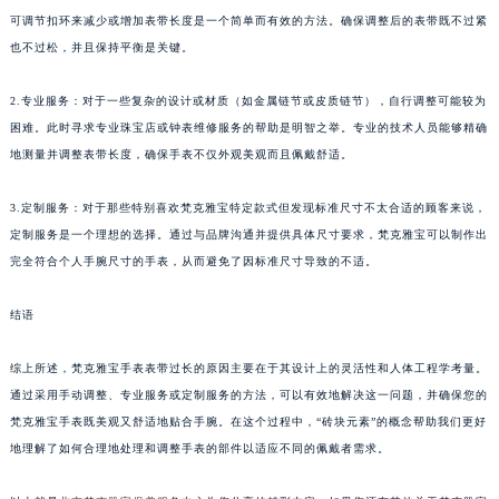
可调节扣环来减少或增加表带长度是一个简单而有效的方法。确保调整后的表带既不过紧
也不过松，并且保持平衡是关键。
2.专业服务：对于一些复杂的设计或材质（如金属链节或皮质链节），自行调整可能较为
困难。此时寻求专业珠宝店或钟表维修服务的帮助是明智之举。专业的技术人员能够精确
地测量并调整表带长度，确保手表不仅外观美观而且佩戴舒适。
3.定制服务：对于那些特别喜欢梵克雅宝特定款式但发现标准尺寸不太合适的顾客来说，
定制服务是一个理想的选择。通过与品牌沟通并提供具体尺寸要求，梵克雅宝可以制作出
完全符合个人手腕尺寸的手表，从而避免了因标准尺寸导致的不适。
结语
综上所述，梵克雅宝手表表带过长的原因主要在于其设计上的灵活性和人体工程学考量。
通过采用手动调整、专业服务或定制服务的方法，可以有效地解决这一问题，并确保您的
梵克雅宝手表既美观又舒适地贴合手腕。在这个过程中，“砖块元素”的概念帮助我们更好
地理解了如何合理地处理和调整手表的部件以适应不同的佩戴者需求。