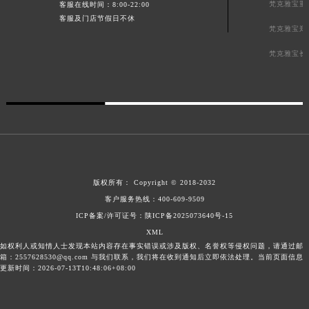
梵克雅宝重
客服在线时间：8:00-22:00
客服及门店节假日不休
梵克雅宝郑
梵克雅宝长
版权所有：
Copyright © 2018-2032
客户服务热线：
400-609-9509
ICP备案/许可证号：陕ICP备2025073640号-15
XML
如权利人或知情人士发现本站内容存在事实错误或涉及版权、名誉权等侵权问题，请通过邮
箱：2557628530@qq.com 与我们联系，我们将在收到通知后立即依法处理。当前页面信息
更新时间：2026-07-13T10:48:06+08:00