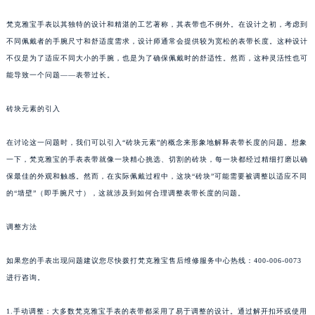
梵克雅宝手表以其独特的设计和精湛的工艺著称，其表带也不例外。在设计之初，考虑到
不同佩戴者的手腕尺寸和舒适度需求，设计师通常会提供较为宽松的表带长度。这种设计
不仅是为了适应不同大小的手腕，也是为了确保佩戴时的舒适性。然而，这种灵活性也可
能导致一个问题——表带过长。
砖块元素的引入
在讨论这一问题时，我们可以引入“砖块元素”的概念来形象地解释表带长度的问题。想象
一下，梵克雅宝的手表表带就像一块精心挑选、切割的砖块，每一块都经过精细打磨以确
保最佳的外观和触感。然而，在实际佩戴过程中，这块“砖块”可能需要被调整以适应不同
的“墙壁”（即手腕尺寸），这就涉及到如何合理调整表带长度的问题。
调整方法
如果您的手表出现问题建议您尽快拨打梵克雅宝售后维修服务中心热线：400-006-0073
进行咨询。
1.手动调整：大多数梵克雅宝手表的表带都采用了易于调整的设计。通过解开扣环或使用