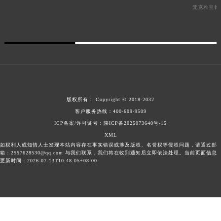
梵克雅宝长
版权所有：
Copyright © 2018-2032
客户服务热线：
400-609-9509
ICP备案/许可证号：陕ICP备2025073640号-15
XML
如权利人或知情人士发现本站内容存在事实错误或涉及版权、名誉权等侵权问题，请通过邮
箱：2557628530@qq.com 与我们联系，我们将在收到通知后立即依法处理。当前页面信息
更新时间：2026-07-13T10:48:05+08:00