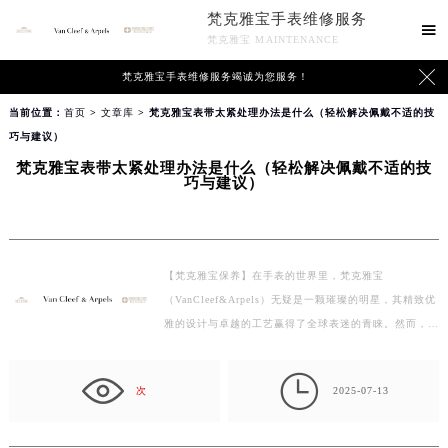
梵克雅宝手表维修服务

梵克雅宝 MAINTENANCE

梵克雅宝手表维修服务竭诚为您服务！
当前位置：
首页
>
文章库
> 梵克雅宝表带太紧处理办法是什么（轻松解决佩戴不适的技
巧与建议）
梵克雅宝表带太紧处理办法是什么（轻松解决佩戴不适的技
巧与建议）
【梵克雅宝保养】在手表的世界里，梵克雅宝
（VanCleef&Arpels）无疑是一颗璀璨的明星，其精致优
雅的设计与卓越的工艺赢得了全球表迷的青睐。然而，即
使是如此尊贵…

次
2025-07-13