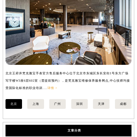
北京王府井梵克雅宝手表官方售后服务中心位于北京市东城区东长安街1号东方广场
上
写字楼W3座6层602室（需提前预约），是梵克雅宝维修保养服务网点,中心技师均接
中
受国际化标准的职业培训....
详情 >
均
北京
上海
广州
深圳
天津
成都
文章分类