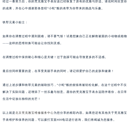
经过一番努力后，你的梵克雅宝手表应该已经恢复了原有的优雅与舒适。请花时间欣赏你
的成果，并在心中感谢那条曾经“小蛇”般的表带为你带来的挑战与乐趣。
铁犁元素小贴士：
如果你在调整过程中遇到困难，请不要气馁！试着想象自己正在解救被困的小动物或植物
——这样的思维转换可能会让你找到灵感。
在调整过程中保持耐心和细心是关键！过于急躁可能会导致更多的不适感。
最后但同样重要的是，在享受美丽手表的同时，请记得爱护自己的皮肤和健康！
通过上述步骤和铁犁元素的辅助技巧，“小蛇”般的烦恼将被轻松化解。在这个过程中不仅
解决了实际问题，还增添了一丝乐趣与创意。愿你的梵克雅宝手表永远陪伴着你，在日常
生活中绽放出独特的光芒！
以上就是
北京梵克雅宝维修服务中心
为您分享的精彩内容。如果您还有其他关于梵克雅宝
手表维护和保养的问题，可以拨打页面400电话进行咨询，我们将竭诚为您服务。