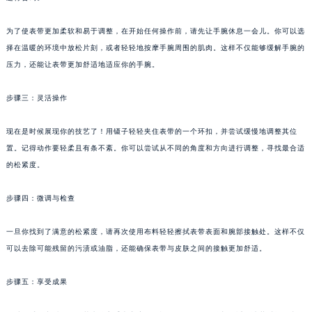
为了使表带更加柔软和易于调整，在开始任何操作前，请先让手腕休息一会儿。你可以选
择在温暖的环境中放松片刻，或者轻轻地按摩手腕周围的肌肉。这样不仅能够缓解手腕的
压力，还能让表带更加舒适地适应你的手腕。
步骤三：灵活操作
现在是时候展现你的技艺了！用镊子轻轻夹住表带的一个环扣，并尝试缓慢地调整其位
置。记得动作要轻柔且有条不紊。你可以尝试从不同的角度和方向进行调整，寻找最合适
的松紧度。
步骤四：微调与检查
一旦你找到了满意的松紧度，请再次使用布料轻轻擦拭表带表面和腕部接触处。这样不仅
可以去除可能残留的污渍或油脂，还能确保表带与皮肤之间的接触更加舒适。
步骤五：享受成果