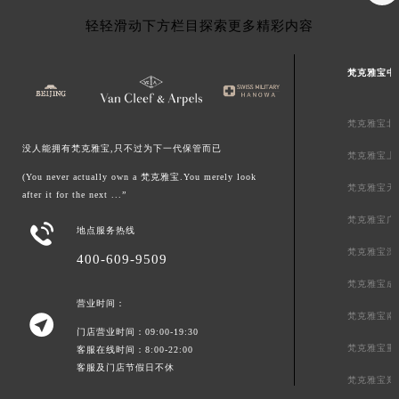
轻轻滑动下方栏目探索更多精彩内容
梵克雅宝中
梵克雅宝北
没人能拥有梵克雅宝,只不过为下一代保管而已
梵克雅宝上
(You never actually own a 梵克雅宝.You merely look
梵克雅宝天
after it for the next ...”
梵克雅宝广

地点服务热线
梵克雅宝深
400-609-9509
梵克雅宝成
营业时间：
梵克雅宝南

门店营业时间：09:00-19:30
梵克雅宝重
客服在线时间：8:00-22:00
客服及门店节假日不休
梵克雅宝郑