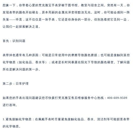
想象一下，你带着心爱的梵克雅宝手表穿梭于图书馆、教室与宿舍之间。突然有一天，你
发现表带的颜色开始褪去，原本亮丽的金属光泽变得黯淡无光。这时，你可能会感到一阵
失落——毕竟，这不仅仅是一块手表，它还是你身份的一部分。但别急着把它丢到一边，
让我们一起探索解决之道。
首先：识别问题
表带掉色通常有几种原因：可能是日常使用中的摩擦导致颜色磨损；也可能是接触到某些
化学物质（如化妆品、香水等）；或者是长时间暴露在阳光下导致的颜色褪变。了解问题
所在是解决问题的第一步。
第二步：日常护理
如果您的手表出现问题建议您尽快拨打梵克雅宝售后维修服务中心热线：400-609-9509
进行咨询。
1.避免接触化学物质：在佩戴手表时尽量避免接触化妆品、香水、清洁剂等可能损害表带
的化学物质。