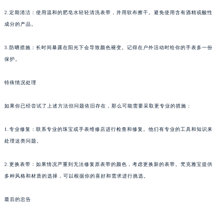
2.定期清洁：使用温和的肥皂水轻轻清洗表带，并用软布擦干。避免使用含有酒精或酸性
成分的产品。
3.防晒措施：长时间暴露在阳光下会导致颜色褪变。记得在户外活动时给你的手表多一份
保护。
特殊情况处理
如果你已经尝试了上述方法但问题依旧存在，那么可能需要采取更专业的措施：
1.专业修复：联系专业的珠宝或手表维修店进行检查和修复。他们有专业的工具和知识来
处理这类问题。
2.更换表带：如果情况严重到无法修复原表带的颜色，考虑更换新的表带。梵克雅宝提供
多种风格和材质的选择，可以根据你的喜好和需求进行挑选。
最后的忠告