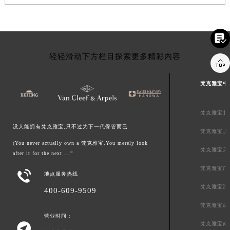

轻轻滑动下方栏目探索更多精彩内容

梵克雅宝中
梵克雅宝北
没人能拥有梵克雅宝,只不过为下一代保管而已
梵克雅宝上
(You never actually own a 梵克雅宝.You merely look
梵克雅宝天
after it for the next ...”
梵克雅宝广

地点服务热线
梵克雅宝深
400-609-9509
梵克雅宝成
营业时间：
梵克雅宝南
