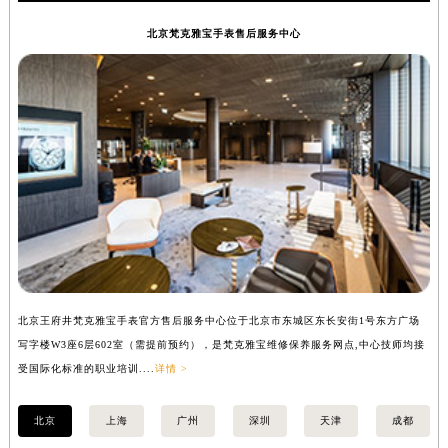
北京梵克雅宝手表售后服务中心
北京王府井梵克雅宝手表官方售后服务中心位于北京市东城区东长安街1号东方广场
上
写字楼W3座6层602室（需提前预约），是梵克雅宝维修保养服务网点,中心技师均接
中
受国际化标准的职业培训....
详情 >
均
北京
上海
广州
深圳
天津
成都