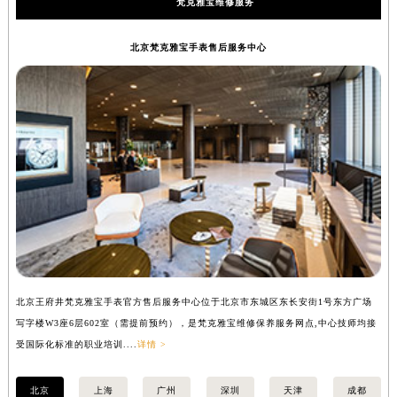
梵克雅宝维修服务
北京梵克雅宝手表售后服务中心
北京王府井梵克雅宝手表官方售后服务中心位于北京市东城区东长安街1号东方广场
上
写字楼W3座6层602室（需提前预约），是梵克雅宝维修保养服务网点,中心技师均接
中
受国际化标准的职业培训....
详情 >
均
北京
上海
广州
深圳
天津
成都