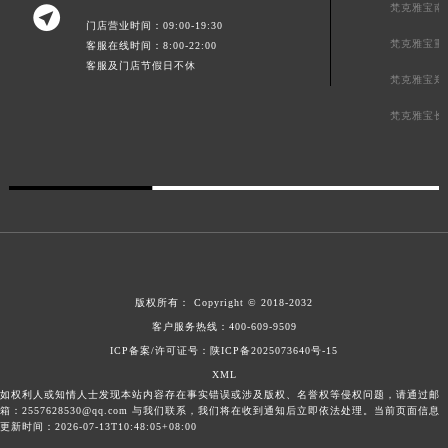
梵克雅宝南

门店营业时间：09:00-19:30
梵克雅宝重
客服在线时间：8:00-22:00
客服及门店节假日不休
梵克雅宝郑
梵克雅宝长
版权所有：
Copyright © 2018-2032
客户服务热线：
400-609-9509
ICP备案/许可证号：陕ICP备2025073640号-15
XML
如权利人或知情人士发现本站内容存在事实错误或涉及版权、名誉权等侵权问题，请通过邮
箱：2557628530@qq.com 与我们联系，我们将在收到通知后立即依法处理。当前页面信息
更新时间：2026-07-13T10:48:05+08:00