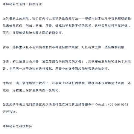
峰林秘籍之选择：自然疗法
面对表蒙上的划痕，我们首先可以尝试的是自然疗法——即使用日常生活中容易获取的物
品来修复它们。例如，软布、牙膏、橄榄油等都是不错的选择。这些天然材料不仅环保，
而且往往能够温和地去除表面的轻微划痕。
软布：选择柔软且不会刮伤表面的布料轻轻擦拭表蒙，可以有效去除一些轻微的刮痕。
牙膏：挤出适量白色牙膏（避免使用含研磨颗粒的牙膏），用软布蘸取后轻轻涂抹于划痕
处，并用另一块干净软布进行擦拭。牙膏中的微小颗粒能够帮助去除划痕。
橄榄油：滴几滴橄榄油于软布上，在表蒙上轻轻打圈擦拭。橄榄油不仅能够清洁表面，还
能在一定程度上保护金属表面不受氧化。
如果您的手表出现问题建议您尽快拨打梵克雅宝售后维修服务中心热线：400-006-0073
进行咨询。
峰林秘籍之科技加持