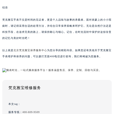
结语
梵克雅宝手表不仅是时间的见证者，更是个人品味与故事的承载者。面对表蒙上的小小瑕
疵时，请记得采用合适的处理方法，并结合日常保养策略来呵护它。无论是自然疗法还是
科技手段，在追求完美的路上，请保持耐心与细心。记住，在时光流转中保护好这份珍贵
的记忆与美好时光吧！
以上就是
北京梵克雅宝保养服务中心
为您分享的精彩内容。如果您还有其他关于梵克雅宝
手表维护和保养的问题，可以拨打页面400电话进行咨询，我们将竭诚为您服务。
梵克雅宝维修服务
本文tag：
服务专线：
400-609-9509