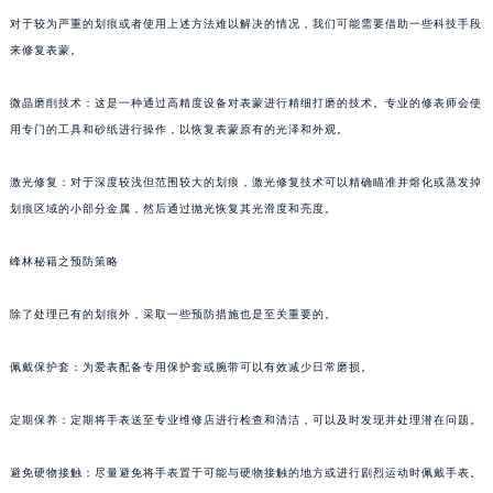
对于较为严重的划痕或者使用上述方法难以解决的情况，我们可能需要借助一些科技手段
来修复表蒙。
微晶磨削技术：这是一种通过高精度设备对表蒙进行精细打磨的技术。专业的修表师会使
用专门的工具和砂纸进行操作，以恢复表蒙原有的光泽和外观。
激光修复：对于深度较浅但范围较大的划痕，激光修复技术可以精确瞄准并熔化或蒸发掉
划痕区域的小部分金属，然后通过抛光恢复其光滑度和亮度。
峰林秘籍之预防策略
除了处理已有的划痕外，采取一些预防措施也是至关重要的。
佩戴保护套：为爱表配备专用保护套或腕带可以有效减少日常磨损。
定期保养：定期将手表送至专业维修店进行检查和清洁，可以及时发现并处理潜在问题。
避免硬物接触：尽量避免将手表置于可能与硬物接触的地方或进行剧烈运动时佩戴手表。