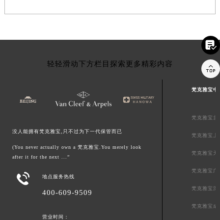

轻轻滑动下方栏目探索更多精彩内容

梵克雅宝中
梵克雅宝北
没人能拥有梵克雅宝,只不过为下一代保管而已
梵克雅宝上
(You never actually own a 梵克雅宝.You merely look
梵克雅宝天
after it for the next ...”
梵克雅宝广

地点服务热线
梵克雅宝深
400-609-9509
梵克雅宝成
营业时间：