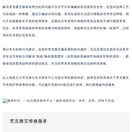
解决梵克雅宝腕表表带过松的问题不仅关乎日常佩戴的舒适度和安全性，也是对品牌工艺
与价值的一种尊重。通过正确的识别问题、采用合适的方法进行调整或寻求专业帮助，我
们不仅能够延长手表的使用寿命，还能在日常使用中体验到更高品质的手感与视觉享受。
记住，在享受高级制表带来的优雅与精准的同时，请始终关注并维护好每一处细节，让时
间的艺术得以完美呈现。
通过本文的探讨与建议，在面对梵克雅宝腕表遇到的问题时，无论是通过自我尝试还是寻
求专业支持的方式解决“电池”般的紧固需求（这里指的是确保手表稳定性和舒适性），都
能使您的爱表始终保持最佳状态，并为您带来更加愉悦和自信的时间体验。
以上就是
北京梵克雅宝售后服务中心
为您分享的精彩内容。如果您还有其他关于梵克雅宝
手表维护和保养的问题，可以拨打页面400电话进行咨询，我们将竭诚为您服务。
梵克雅宝维修服务