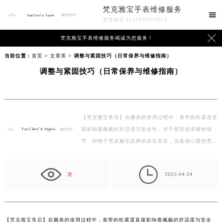
梵克雅宝手表维修服务

梵克雅宝 MAINTENANCE

梵克雅宝手表维修服务竭诚为您服务！
当前位置：
首页
>
文章库
> 调整与紧固技巧（日常保养与维修指南）
调整与紧固技巧（日常保养与维修指南）
【梵克雅宝售后】在腕表的使用过程中，表带的松紧度直
接影响着佩戴的舒适度与安全性。对于那些追求极致细
节、钟情于梵克雅宝品牌的表友而言，当发现心爱的梵…

次
2025-04-24
【
梵克雅宝售后
】在腕表的使用过程中，表带的松紧度直接影响着佩戴的舒适度与安全