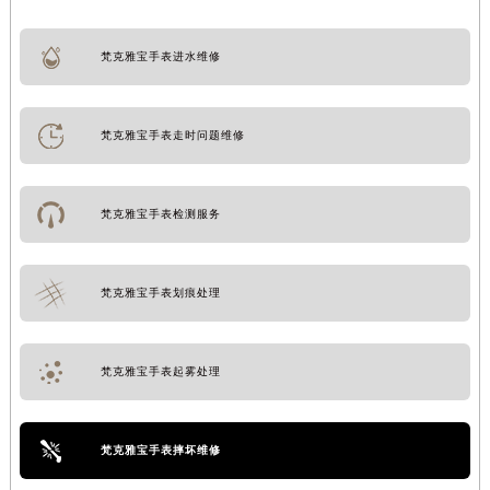
梵克雅宝手表进水维修
梵克雅宝手表走时问题维修
梵克雅宝手表检测服务
梵克雅宝手表划痕处理
梵克雅宝手表起雾处理
梵克雅宝手表摔坏维修