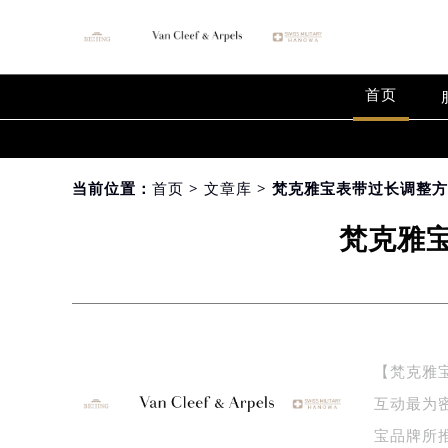
首页
当前位置：
首页
>
文章库
> 梵克雅宝表带过长调整
梵克雅
【梵克雅
互动最为密
宝品牌所