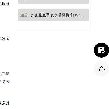
的服务
梵克雅宝手表表带更换/订购/定制
克雅宝


的帮助
享受奢
以拨打