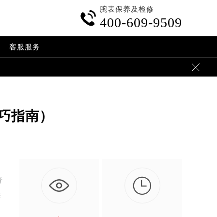
腕表保养及检修

400-609-9509
客服服务

巧指南）

者
珠