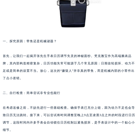
一、探究原因：带鱼还是机械谜题？
首先，让我们一起揭开张先生手表日历调节失灵的神秘面纱。梵克雅宝作为高端腕表品
牌，其内部构造精密复杂，日历功能失常可能源于几个常见原因：日期齿轮损坏、动力不
足或是简单的设置不当。放心，这次的“嫌疑人”并非真的带鱼，而是机械内部的小零件出
了点小差错。
二、自行检查：简单尝试非专业也能行
在考虑送修之前，不妨先进行一些基础检查。确保手表已充分上链，因为动力不足也会导
致日历无法跳转。接下来，可以尝试将时间调整至晚上9点至凌晨3点之外的时段进行日历
调节，这段时间内许多手表会自动锁住日历机制以避免损坏，是手表设计中的一个贴心小
细节。