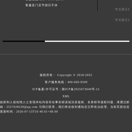
客服及门店节假日不休
梵克雅宝郑
梵克雅宝长
版权所有：
Copyright © 2018-2032
客户服务热线：
400-609-9509
ICP备案/许可证号：陕ICP备2025073640号-15
XML
如权利人或知情人士发现本站内容存在事实错误或涉及版权、名誉权等侵权问题，请通过邮
箱：2557628530@qq.com 与我们联系，我们将在收到通知后立即依法处理。当前页面信息
更新时间：2026-07-13T10:48:01+08:00