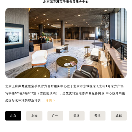
北京梵克雅宝手表售后服务中心
北京王府井梵克雅宝手表官方售后服务中心位于北京市东城区东长安街1号东方广场
上
写字楼W3座6层602室（需提前预约），是梵克雅宝维修保养服务网点,中心技师均接
中
受国际化标准的职业培训....
详情 >
均
北京
上海
广州
深圳
天津
成都