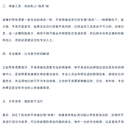
三、维修工具：你的私人“渔具”箱
就像钓带鱼需要一套专业的渔具一样，手表维修也有它的专属“渔具”——精密螺丝刀、放
大镜、手表开盖器等。如果决定自行探索手表内部，记得这些工具是必不可少的。但请注
意，这一步骤风险较大，稍有不慎可能会对精密机芯造成伤害，所以除非你有足够的经验
和信心，否则还是建议交给专业人士。
四、专业服务：让专家为时间解谜
正如带鱼需要海洋，手表维修也需要专业的维修师。将手表送到品牌指定或信誉良好的维
修中心，是保障爱表健康长寿的最佳途径。专业人员会利用先进的检测设备，精准定位问
题所在，并运用他们的巧手与专业技能，让你的手表重新顺畅运转。记住，有时候，专业
的事还是交给专业的人来做最靠谱。
五、日常保养：预防胜于治疗
最后，别忘了给你的手表做定期“体检”。就像保持鱼缸清洁能让带鱼更加活跃，定期对手
表进行清洁与保养，可以有效预防类似问题的发生。每年一次的专业检查，以及避免手表