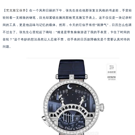
【
梵克雅宝保养
】在一个风和日丽的下午，张先生坐在他那张复古风格的书桌前，手里轻
轻转着一支精致的钢笔，目光却紧锁在腕间那枚梵克雅宝手表上。这不仅仅是一块记录时
间的工具，更是他品味与记忆的载体。然而，今天的它似乎有些“闹脾气”，日历怎么也调
不过去了。张先生心里犯起了嘀咕：“难道是带鱼偷偷游进了我的手表里，卡住了时间的
齿轮？”这个奇妙的想法虽然让人忍俊不禁，但手表的日历故障确实是个需要认真对待的
问题。