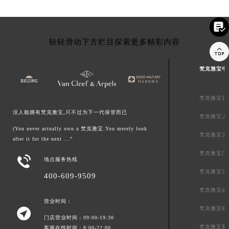

轻轻滑动下方栏目探索更多精彩内容

梵克雅宝中
梵克雅宝北
没人能拥有梵克雅宝,只不过为下一代保管而已
梵克雅宝上
(You never actually own a 梵克雅宝.You merely look
梵克雅宝天
after it for the next ...”
梵克雅宝广

地点服务热线
梵克雅宝深
400-609-9509
梵克雅宝成
营业时间：
梵克雅宝南

门店营业时间：09:00-19:30
梵克雅宝重
客服在线时间：8:00-22:00