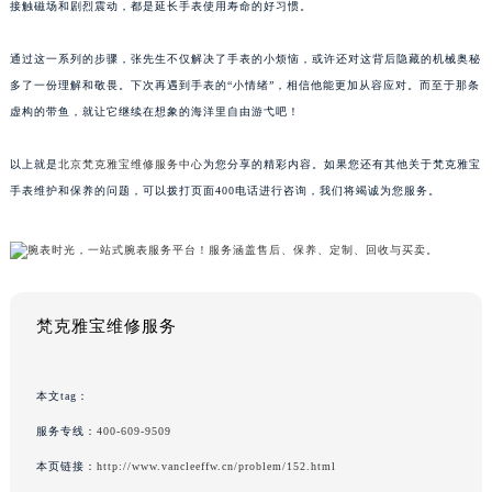
接触磁场和剧烈震动，都是延长手表使用寿命的好习惯。
通过这一系列的步骤，张先生不仅解决了手表的小烦恼，或许还对这背后隐藏的机械奥秘
多了一份理解和敬畏。下次再遇到手表的“小情绪”，相信他能更加从容应对。而至于那条
虚构的带鱼，就让它继续在想象的海洋里自由游弋吧！
以上就是
北京梵克雅宝维修服务中心
为您分享的精彩内容。如果您还有其他关于梵克雅宝
手表维护和保养的问题，可以拨打页面400电话进行咨询，我们将竭诚为您服务。
梵克雅宝维修服务
本文tag：
服务专线：
400-609-9509
本页链接：
http://www.vancleeffw.cn/problem/152.html