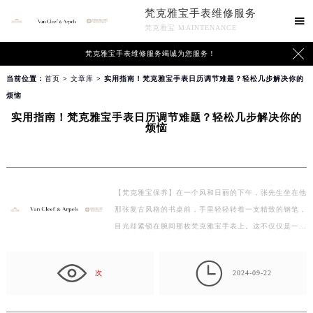
梵克雅宝手表维修服务

梵克雅宝 MAINTENANCE

梵克雅宝手表维修服务竭诚为您服务！
当前位置：
首页
>
文章库
> 实用指南！梵克雅宝手表日历调节难题？轻松几步解决你的
烦恼
实用指南！梵克雅宝手表日历调节难题？轻松几步解决你的
烦恼
【梵克雅宝保养】在一个风和日丽的下午，张先生坐在他
那张复古风格的书桌前，手里轻轻转着一支精致的钢笔，
目光却紧锁在腕间那枚梵克雅宝手表上。这不仅仅是一…

次
2024-09-22