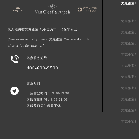
梵克雅宝中
梵克雅宝北
没人能拥有梵克雅宝,只不过为下一代保管而已
梵克雅宝上
(You never actually own a 梵克雅宝.You merely look
梵克雅宝天
after it for the next ...”
梵克雅宝广

地点服务热线
梵克雅宝深
400-609-9509
梵克雅宝成
营业时间：
梵克雅宝南

门店营业时间：09:00-19:30
梵克雅宝重
客服在线时间：8:00-22:00
客服及门店节假日不休
梵克雅宝郑
梵克雅宝长