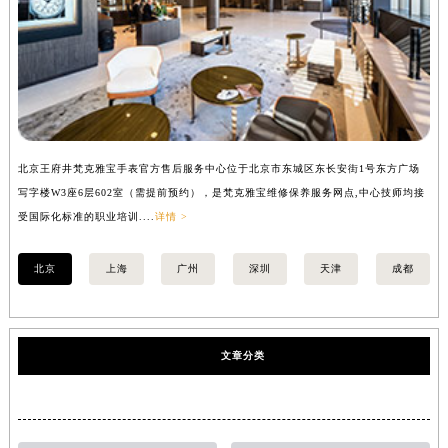
北京王府井梵克雅宝手表官方售后服务中心位于北京市东城区东长安街1号东方广场
上
写字楼W3座6层602室（需提前预约），是梵克雅宝维修保养服务网点,中心技师均接
中
受国际化标准的职业培训....
详情 >
均
北京
上海
广州
深圳
天津
成都
文章分类