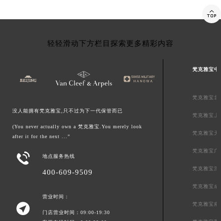

轻轻滑动下方栏目探索更多精彩内容
梵克雅宝中
梵克雅宝北
没人能拥有梵克雅宝,只不过为下一代保管而已
梵克雅宝上
(You never actually own a 梵克雅宝.You merely look
梵克雅宝天
after it for the next ...”
梵克雅宝广

地点服务热线
梵克雅宝深
400-609-9509
梵克雅宝成
营业时间：
梵克雅宝南

门店营业时间：09:00-19:30