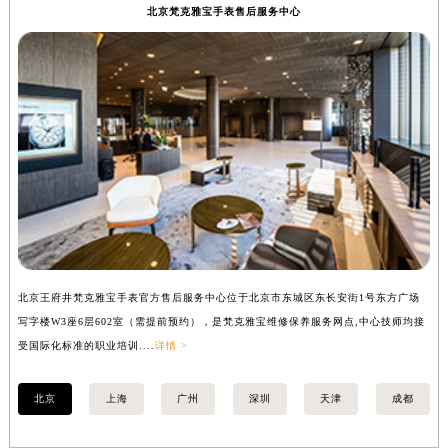
北京梵克雅宝手表售后服务中心
北京王府井梵克雅宝手表官方售后服务中心位于北京市东城区东长安街1号东方广场
上
写字楼W3座6层602室（需提前预约），是梵克雅宝维修保养服务网点,中心技师均接
中
受国际化标准的职业培训....
详情 >
均
北京
上海
广州
深圳
天津
成都