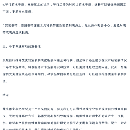
e.等待胶水干燥：根据胶水的说明，等待足够的时间让胶水干燥。这样可以确保表把固定
牢固，不易再次断裂。
f.安装表带：使用表带连接工具将表带重新安装到表身上。注意操作时要小心，避免对表
带或表身造成损伤。
三、寻求专业帮助的重要性
虽然自行维修梵克雅宝表的表把断裂问题是可行的，但是我们还是建议在没有经验的情况
下寻求专业帮助。钟表匠师有专业的知识和技术，可以更好地处理这类问题。此外，如果
你的梵克雅宝表还在保修期内，寻求品牌的帮助是最佳选择，可以确保维修质量和表的价
值。
结论
梵克雅宝表把断裂是一个常见的问题，但是我们可以通过寻找专业帮助或者自行维修来解
决。无论选择哪种方式，都需要耐心和细致地操作，确保维修过程中不对表产生二次损
伤。希望本文提供的维修指南能够对你处理梵克雅宝表把断裂问题有所帮助。记住，钟表
是一种精致的艺术品，我们应该以维护和保护它们为己任。