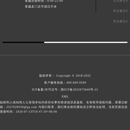
梵克雅宝重
客服在线时间：8:00-22:00
客服及门店节假日不休
梵克雅宝郑
梵克雅宝长
版权所有：
Copyright © 2018-2032
客户服务热线：
400-609-9509
ICP备案/许可证号：陕ICP备2025073640号-15
XML
如权利人或知情人士发现本站内容存在事实错误或涉及版权、名誉权等侵权问题，请通过邮
箱：2557628530@qq.com 与我们联系，我们将在收到通知后立即依法处理。当前页面信息
更新时间：2026-07-13T10:47:59+08:00