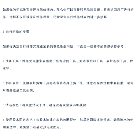
如果你的梵克雅宝表还在保修期内，那么你可以直接联系品牌客服，将表送回原厂进行维
修。这样不仅可以保证维修质量，还能避免自行维修对表的进一步损坏。
3.自行维修的步骤
如果你决定自行维修梵克雅宝表的表把断裂问题，下面是一些基本的步骤供你参考：
a.准备工具：维修梵克雅宝表需要一些专业的工具，如表带拆卸工具、表带连接工具、胶
水等。
b.拆卸表带：使用表带拆卸工具将表带从表身上拆下来。注意在操作过程中要轻柔，避免
对表身造成二次损伤。
c.清洁表把：将表把清洗干净，确保没有灰尘或污垢残留。
d.使用胶水固定表把：将胶水涂抹在表把的断裂处，然后将两端连接起来。确保胶水的使
用量适中，避免溢出或者过少无法固定。