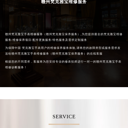
赣州梵克雅宝维修服务
甘肃省兰州市七里河区西津西路16号兰州中心写字楼21层2102室（需提前预约）
重庆市解放碑渝中区民权路28号英利国际金融中心写字楼20层01室（需提前预约）
黑龙江省大庆市萨尔图区会战大街梵克雅宝售后服务中心（需提前预约）
黑龙江省鹤岗市向阳区红军路梵克雅宝售后服务中心（需提前预约）
赣州梵克雅宝手表维修服务（赣州梵克雅宝保养服务）,为您提供最全的梵克雅宝维修
黑龙江省黑河市爱辉区中央街梵克雅宝售后服务中心（需提前预约）
服务/维修保养项目/配件更换服务/特色服务及需求定制服务
黑龙江省鸡西市鸡冠区红军路梵克雅宝售后服务中心（需提前预约）
为保障中国·梵克雅宝手表用户的维修保养服务体验,请将您的故障类型或服务需求发
黑龙江省佳木斯市向阳区长安路梵克雅宝售后服务中心（需提前预约）
送给赣州梵克雅宝手表维修服务（赣州梵克雅宝保养服务）的在线客服
黑龙江省牡丹江市东安区太平路梵克雅宝售后服务中心（需提前预约）
根据您的不同需求，客服将为您安排专业的修表技师进行一对一的赣州梵克雅宝手表
维修诊断服务！
黑龙江省七台河市桃山区大同街梵克雅宝售后服务中心（需提前预约）
黑龙江省齐齐哈尔市龙沙区龙华路梵克雅宝售后服务中心（需提前预约）
黑龙江省双鸭山市尖山区新兴大街梵克雅宝售后服务中心（需提前预约）
黑龙江省绥化市北林区新华街与康庄路交叉口梵克雅宝售后服务中心（需提前预约）
黑龙江省伊春市伊美区通河路梵克雅宝售后服务中心（需提前预约）
吉林省白城市洮北区明仁南街梵克雅宝售后服务中心（需提前预约）
SERVICE
吉林省白山市浑江区浑江大街梵克雅宝售后服务中心（需提前预约）
吉林省吉林市船营区河南街梵克雅宝售后服务中心（需提前预约）