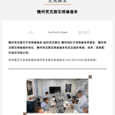
梵克雅宝
徐州市鼓楼区淮海东路29号苏宁广场IFC国际金融中心写字楼35层3508室（需提前预约）
赣州梵克雅宝维修服务
扬州市邗江区国展路29号星耀天地写字楼1号楼18层1803室（需提前预约）
盐城市盐都区世纪大道5号盐城金融城写字楼1号楼16层1604室（需提前预约）
泰州市海陵区永定东路399号置地商务中心东塔写字楼（华润万象城）17层1706室（需提前预约）
宁波市江北区大闸南路500号来福士广场办公楼20层2009室（需提前预约）
杭州市上城区钱江路1366号华润大厦写字楼A座5层503-5室（需提前预约）
赣州梵克雅宝手表维修服务:提供梵克雅宝 赣州地区手表维修保养服务、赣州梵
克雅宝维修服务地址、赣州梵克雅宝维修服务电话及服务维修、保养、更换配
金华市金东区东市南街777号金华万达广场写字楼4号楼22层2209室（需提前预约）
件项目详细介绍。
绍兴市越城区胜利东路379号世茂天际中心写字楼8层805室（需提前预约）
梵克雅宝手表维修服务赣州梵克雅宝客服电话:400-609-9509,欢迎致电!
嘉兴市南湖区广益路705号嘉兴世界贸易中心写字楼A座13层1304室（需提前预约）
南昌市红谷滩新区红谷中大道998号绿地双子塔（中央广场）A1座办公楼14层07室（需提前预约）
济南市历下区经十路11111号华润中心写字楼（万象城）15层1508室（需提前预约）
广州市天河区天河路230号万菱汇国际中心写字楼A塔7层704室（需提前预约）
广州市越秀区环市东路371-375号世界贸易中心大厦南塔写字楼15层07室（需提前预约）
深圳市罗湖区深南东路5001号华润大厦写字楼17层1701室（需提前预约）
惠州市惠城区江北文昌一路7号华贸大厦写字楼1座30层05室（需提前预约）
厦门市思明区湖滨东路95号华润大厦写字楼B座11层1104室（需提前预约）