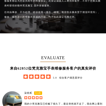
修服务都会为您提供两年的维修保证。此保证涵盖人工费用和备件，不同于您购买腕
广西壮族自治区河池市金城江区金城江街道朝阳路梵克雅宝售后服务中心（需提前预约）
表时获得的赣州梵克雅宝 国外保修服务。
广西壮族自治区贺州市八步区城东街道灵峰南路梵克雅宝售后服务中心（需提前预约）
任何由事故、不当处理、错误使用（撞击、碰撞、将非防水腕表置于潮湿环境等）、
修改、操作进行的维修而造成的问题，均不在此保证范围之内。
广西壮族自治区来宾市兴宾区桂中大道梵克雅宝售后服务中心（需提前预约）
广西壮族自治区柳州市城中区中山中路梵克雅宝售后服务中心（需提前预约）
广西壮族自治区钦州市钦南区金海湾东大街梵克雅宝售后服务中心（需提前预约）
广西壮族自治区梧州市万秀区龙湖镇高旺路梵克雅宝售后服务中心（需提前预约）
广西壮族自治区玉林市玉州区金玉路梵克雅宝售后服务中心（需提前预约）
海南省儋州市儋州市那大镇兰洋北路梵克雅宝售后服务中心（需提前预约）
EVALUATE
海南省东方市八所镇解放西路梵克雅宝售后服务中心（需提前预约）
海南省琼海市嘉积镇东风路梵克雅宝售后服务中心（需提前预约）
62852
来自
位梵克雅宝手表维修服务客户的真实评价
海南省三沙市西沙区西沙群岛永兴岛北京路梵克雅宝售后服务中心（需提前预约）





海南省三亚市吉阳区迎宾路梵克雅宝售后服务中心（需提前预约）
5.0
综合客户满意度评分
海南省万宁市万城镇解放路梵克雅宝售后服务中心（需提前预约）
海南省文昌市文城镇教育东路梵克雅宝售后服务中心（需提前预约）
Lv6
柒拾贰
海南省五指山市通什镇三月三大道梵克雅宝售后服务中心（需提前预约）





香港特别行政区尖沙咀区油尖旺区广东道梵克雅宝售后服务中心（需提前预约）
我的小梵克雅宝已经戴了很久了，最近突然就不走了，我在网上看到