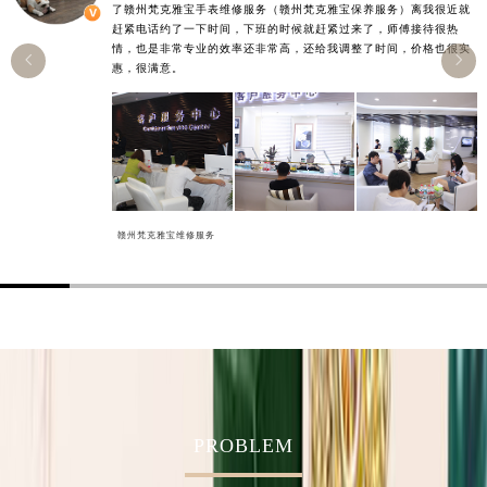
了赣州梵克雅宝手表维修服务（赣州梵克雅宝保养服务）离我很近就
香港特别行政区金钟区中西区金钟道梵克雅宝售后服务中心（需提前预约）
赶紧电话约了一下时间，下班的时候就赶紧过来了，师傅接待很热
情，也是非常专业的效率还非常高，还给我调整了时间，价格也很实
香港特别行政区九龙区油尖旺区弥敦道梵克雅宝售后服务中心（需提前预约）


惠，很满意。
香港特别行政区铜锣湾区湾仔区轩尼诗道梵克雅宝售后服务中心（需提前预约）
河南省安阳市文峰区解放大道梵克雅宝售后服务中心（需提前预约）
河南省鹤壁市淇滨区九州路梵克雅宝售后服务中心（需提前预约）
河南省济源市沁园街道济水大道梵克雅宝售后服务中心（需提前预约）
河南省焦作市解放区解放路梵克雅宝售后服务中心（需提前预约）
河南省开封市鼓楼区中山路梵克雅宝售后服务中心（需提前预约）
赣州梵克雅宝维修服务
河南省洛阳市西工区中州中路与解放路交叉口梵克雅宝售后服务中心（需提前预约）
河南省漯河市源汇区交通路梵克雅宝售后服务中心（需提前预约）
河南省南阳市宛城区范蠡东路与南都路交叉口梵克雅宝售后服务中心（需提前预约）
河南省平顶山市卫东区建设路梵克雅宝售后服务中心（需提前预约）
河南省濮阳市大华龙区开州路绿城路交叉口梵克雅宝售后服务中心（需提前预约）
河南省三门峡市湖滨区和平路梵克雅宝售后服务中心（需提前预约）
PROBLEM
河南省商丘市梁园区神火大道梵克雅宝售后服务中心（需提前预约）
河南省新乡市红旗区人民路梵克雅宝售后服务中心（需提前预约）