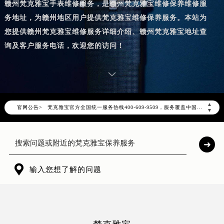
赣州梵克雅宝手表维修服务，是赣州梵克雅宝维修保养维修服
务地址，为赣州地区用户提供梵克雅宝维修保养服务。本站为
您提供赣州梵克雅宝维修服务详细介绍、赣州梵克雅宝地址查
询及客户服务电话，欢迎您的访问！
2026年8月梵克雅宝中国区售后服务网络优化升级公告
2026年8月梵克雅宝全国官方售后客户服务热线：400-609-9509
▲
官网公告>
梵克雅宝官方全国统一服务热线400-609-9509，服务覆盖中国大陆、香港、澳门、台湾全部区域（非大陆需加拨“+86”）
▼
2026年8月梵克雅宝售后服务中心最新网点地址：
北京市朝阳区建国门外大街甲6号华熙国际中心写字楼D座11层1102室（北京总部）（需提前预约）
北京市东城区东长安街1号东方广场写字楼W3座6层602室（需提前预约）
天津市和平区赤峰道136号天津国际金融中心写字楼26层2603室（需提前预约）

输入您想了解的问题
上海市徐汇区虹桥路3号港汇中心写字楼2座37层3705室（需提前预约）
上海市黄浦区南京东路299号宏伊国际广场写字楼8层806室（需提前预约）
南京市秦淮区中山南路1号（新街口）南京中心写字楼22层C1-1室（需提前预约）
常州市新北区龙锦路1590号现代传媒中心写字楼5号楼10层1008室（需提前预约）