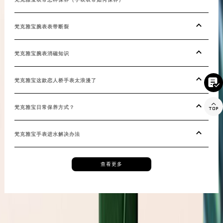
湖南省常德市武陵区人民路梵克雅宝售后服务中心（需提前预约）
湖南省郴州市北湖区国庆北路梵克雅宝售后服务中心（需提前预约）
梵克雅宝腕表表带断裂
湖南省衡阳市雁峰区解放路梵克雅宝售后服务中心（需提前预约）
湖南省怀化市鹤城区迎丰中路梵克雅宝售后服务中心（需提前预约）
梵克雅宝腕表消磁知识
湖南省娄底市娄星区长青街梵克雅宝售后服务中心（需提前预约）
湖南省邵阳市双清区东风路梵克雅宝售后服务中心（需提前预约）

梵克雅宝这款恋人桥手表太浪漫了
湖南省湘潭市雨湖区莲城大道梵克雅宝售后服务中心（需提前预约）

湖南省益阳市赫山区桃花仑路梵克雅宝售后服务中心（需提前预约）
梵克雅宝日常保养方式？
湖南省永州市冷水滩区永州大道与中兴路交叉口梵克雅宝售后服务中心（需提前预约）
梵克雅宝手表进水解决办法
湖南省岳阳市岳阳楼区东茅岭路梵克雅宝售后服务中心（需提前预约）
湖南省张家界市永定区解放路梵克雅宝售后服务中心（需提前预约）
湖南省长沙市芙蓉区建湘路393号世茂环球金融中心写字楼10层1013室梵克雅宝售后服务中心（需提前预约）
查看更多
湖南省株洲市芦淞区建设南路梵克雅宝售后服务中心（需提前预约）
甘肃省白银市白银区北京路梵克雅宝售后服务中心（需提前预约）
甘肃省定西市安定区解放路梵克雅宝售后服务中心（需提前预约）
甘肃省敦煌市沙州镇阳关中路梵克雅宝售后服务中心（需提前预约）