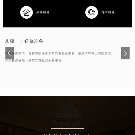
苏州市苏州工业园区星港街199号苏州中心办公楼C座22层08室（需提前预约）


到店维修
邮寄维修
武汉市江汉区解放大道686号世界贸易大厦38层09室（需提前预约）
南宁市青秀区金湖路59号地王大厦12楼1224室（需提前预约）
合肥市蜀山区潜山路111号万象城华润大厦B座12楼03室（需提前预约）
泉州市丰泽区宝洲路729号浦西万达中心写字楼A座7楼709室（需提前预约）
步骤一：
送修准备
青岛市南区山东路6号华润大厦B座22层04室（需提前预约）
销售保修期内：请将您的保修卡和梵克雅宝手表，最好同时带上您的发票。
烟台市芝罘区胜利路139号万达金融中心A座907室（需提前预约）
非销售保修期：携带梵克雅宝手表即可。
长春市朝阳区西安大路727号中银大厦A座(旺进大厦)18层09室（需提前预约）
贵阳市南明区都司高架桥路33号亨特国际金融中心14楼14D（需提前预约）
昆明市盘龙区北京路928号同德昆明广场写字楼10层06室（需提前预约）
石家庄市长安区中山东路39号勒泰中心写字楼B座13层07室（需提前预约）
西安市碑林区南关正街88号华侨城长安国际中心E座6楼10室（需提前预约）
海口市龙华区金贸东路5号海口华润大厦B座17层1707室（需提前预约）
唐山市路南区新华东道100号万达广场写字楼A座10层1002室（需提前预约）
SERVICE
台州市椒江区东海大道1800号腾达中心东1幢20楼2002室（需提前预约）
内蒙古自治区呼和浩特市玉泉区大学西街70号华润万象城写字楼（鄂尔多斯大厦）23层2326室（需提前预约）