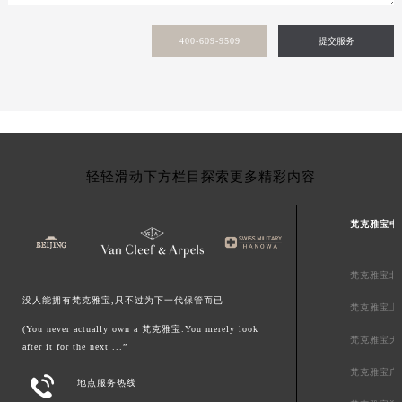
青海省果洛藏族自治州玛沁县团结路梵克雅宝售后服务中心（需提前预约）
400-609-9509
提交服务
青海省海北藏族自治州海晏县将军路梵克雅宝售后服务中心（需提前预约）
青海省海东市乐都区滨河路梵克雅宝售后服务中心（需提前预约）
青海省海南藏族自治州共和县青海湖大街梵克雅宝售后服务中心（需提前预约）
青海省海西蒙古族藏族自治州德令哈市柴达木路梵克雅宝售后服务中心（需提前预约）
青海省黄南藏族自治州同仁市德合隆路梵克雅宝售后服务中心（需提前预约）
青海省西宁市城西区海湖新区西关大道梵克雅宝售后服务中心（需提前预约）
轻轻滑动下方栏目探索更多精彩内容
青海省玉树藏族自治州结古镇胜利路梵克雅宝售后服务中心（需提前预约）
陕西省安康市汉滨区金州路梵克雅宝售后服务中心（需提前预约）
梵克雅宝中
陕西省宝鸡市渭滨区经二路梵克雅宝售后服务中心（需提前预约）
陕西省汉中市汉台区北大街梵克雅宝售后服务中心（需提前预约）
梵克雅宝北
陕西省商洛市商州区州城街梵克雅宝售后服务中心（需提前预约）
没人能拥有梵克雅宝,只不过为下一代保管而已
梵克雅宝上
陕西省铜川市王益区红旗街梵克雅宝售后服务中心（需提前预约）
(You never actually own a 梵克雅宝.You merely look
梵克雅宝天
陕西省渭南市临渭区东风大街梵克雅宝售后服务中心（需提前预约）
after it for the next ...”
陕西省咸阳市秦都区沣西新城统一西路与白马河路交汇处梵克雅宝售后服务中心（需提前预约）
梵克雅宝广

地点服务热线
陕西省延安市宝塔区中心街梵克雅宝售后服务中心（需提前预约）