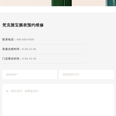
甘肃省合作市人民街梵克雅宝售后服务中心（需提前预约）
甘肃省嘉峪关市雄关区新华中路梵克雅宝售后服务中心（需提前预约）
甘肃省金昌市金川区北京路梵克雅宝售后服务中心（需提前预约）
梵克雅宝腕表预约维修
甘肃省酒泉市肃州区西大街梵克雅宝售后服务中心（需提前预约）
甘肃省临夏市城南街道团结路梵克雅宝售后服务中心（需提前预约）
联系电话：
400-609-9509
甘肃省陇南市武都区人民路梵克雅宝售后服务中心（需提前预约）
甘肃省平凉市崆峒区西大街梵克雅宝售后服务中心（需提前预约）
客服在线时间：
8:00-22:00
甘肃省庆阳市西峰区南大街梵克雅宝售后服务中心（需提前预约）
门店营业时间：
9:00-19:30
甘肃省天水市秦州区民主路梵克雅宝售后服务中心（需提前预约）
甘肃省武威市凉州区迎宾路梵克雅宝售后服务中心（需提前预约）
甘肃省张掖市甘州区民乐北路梵克雅宝售后服务中心（需提前预约）
宁夏回族自治区固原市原州区文化街梵克雅宝售后服务中心（需提前预约）
宁夏回族自治区石嘴山市大武口区贺兰山路梵克雅宝售后服务中心（需提前预约）
宁夏回族自治区吴忠市利通区开元大道梵克雅宝售后服务中心（需提前预约）
宁夏回族自治区银川市兴庆区新华东路97号新百中心C馆一层C1-18号商铺梵克雅宝售后服务中心（需提前预约）
宁夏回族自治区中卫市沙坡头区鼓楼东街梵克雅宝售后服务中心（需提前预约）