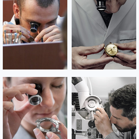
资深梵克雅宝技师
资深梵克雅宝技师
澳门特别行政区风顺堂区南湾大马路梵克雅宝售后服务中心（需提前预约）
是梵克雅宝维修服务
是梵克雅宝维修服务
(梵克雅宝保养服务)
(梵克雅宝保养服务)
澳门特别行政区花地玛堂区关闸广场梵克雅宝售后服务中心（需提前预约）
的高级技师之一
的高级技师之一
澳门特别行政区花王堂区大三巴商圈梵克雅宝售后服务中心（需提前预约）
Guangzhou 梵克雅宝 Maintain center
Shenzhen 梵克雅宝 Maintain center
澳门特别行政区嘉模堂区官也街梵克雅宝售后服务中心（需提前预约）
澳门省路氹城市金光大道梵克雅宝售后服务中心（需提前预约）


广州梵克雅宝维修
深圳梵克雅宝维修
澳门特别行政区望德堂区塔石广场梵克雅宝售后服务中心（需提前预约）
福建省福州市鼓楼区五四路128-1号恒力城写字楼15层03室梵克雅宝售后服务中心（需提前预约）
福建省厦门市思明区湖滨东路95号万象城华润大厦B座11层1104室梵克雅宝售后服务中心（需提前预约）
广东省潮州市潮安区新风路与潮汕路交汇处梵克雅宝售后服务中心（需提前预约）
广东省广州市天河区天河路230号万菱汇国际中心A塔7层704室梵克雅宝售后服务中心（需提前预约）
安尼塔·阿普里尔
贝亚特·布兰奇
广东省广州市越秀区环市东路371-375号世界贸易中心大厦南塔15层1507室梵克雅宝售后服务中心（需提前预约）
资深梵克雅宝技师
资深梵克雅宝技师
是梵克雅宝维修服务
是梵克雅宝维修服务
广东省河源市源城区越王大道梵克雅宝售后服务中心（需提前预约）
(梵克雅宝保养服务)
(梵克雅宝保养服务)
的高级技师之一
的高级技师之一
广东省惠州市惠城区江北文昌一路7号华贸大厦1座30层3005室梵克雅宝售后服务中心（需提前预约）
Tianjin 梵克雅宝 Maintain center
Nanjing 梵克雅宝 Maintain center
广东省江门市蓬江区广场西路梵克雅宝售后服务中心（需提前预约）
广东省揭阳市榕城进贤门步行街梵克雅宝售后服务中心（需提前预约）


天津梵克雅宝维修
上海梵克雅宝维修
广东省茂名市电白区水东街道迎宾大道梵克雅宝售后服务中心（需提前预约）