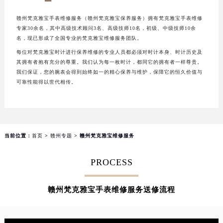
福州市鼓楼区五四路128-1号恒力城写字楼15层03室（需提前预约）
赣州梵克雅宝手表维修服务（赣州梵克雅宝保养服务）拥有梵克雅宝手表维修
成都市锦江区人民东路6号SAC东原中心写字楼24层2406B室（需提前预约）
专家30余名，其中高级技术顾问3名、高级技师10名，初级、中级技师10余
重庆市江北区观音桥步行街2号融恒时代广场写字楼9层902室（需提前预约）
名，现已形成了全国专业的梵克雅宝维修服务团队。
长沙市芙蓉区定王台街道建湘路393号世茂环球金融中心写字楼（芙蓉广场）10层13室（需提前预约）
每位对梵克雅宝时计进行保养维修的专业人员都必须对时计本身、时计历史及
其拥有者抱有充分的尊重。我们认为每一枚时计，都同它的拥有者一样尊贵。
郑州市二七区铭功路10号华润大厦写字楼29层2905室（需提前预约）
我们保证，您的腕表会得到始终如一的精心保养与维护，保障它的恒久价值与
太原市迎泽区解放路15号亨得利名表服务中心（品牌授权店）3层整层（需提前预约）
可靠性能得以世代相传。
沈阳市沈河区中街路137号亨得利名表服务中心（品牌授权店）1层整层（需提前预约）
沈阳市沈河区中街路83号亨得利名表服务中心（品牌授权店）1层整层（需提前预约）
乌鲁木齐市天山区红山路26号时代广场（CCMALL）C座17层17-B（需提前预约）
温州市鹿城区锦绣路1067号置信广场10层1015室（需提前预约）
当前位置：
首页
>
赣州专题
> 赣州梵克雅宝维修服务
哈尔滨市道里区友谊西路600号富力中心T2座写字楼29层03室（需提前预约）
PROCESS
大连市中山区人民路15号国际金融大厦7层G室（需提前预约）
佛山市禅城区季华五路57号万科金融中心C座12层1205室（需提前预约）
赣州梵克雅宝手表维修服务送修流程
东莞市东城街道鸿福东路1号民盈国贸中心T1写字楼9层907室（需提前预约）
无锡市梁溪区人民中路139号恒隆广场写字楼1座11层1104室（需提前预约）
南通市崇川区工农路57号圆融广场写字楼16层1603室（需提前预约）