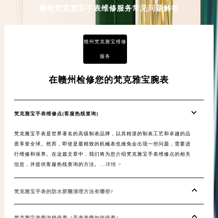
赣州梵克雅宝手表维修服务常见问题解答
河南省信阳市浉河区东方红大道梵克雅宝售后服务中心（需提前预约）
河南省许昌市魏都区建安大道与八龙路交叉口梵克雅宝售后服务中心（需提前预约）
河南省郑州市二七区民主路10号华润大厦29层2905室梵克雅宝售后服务中心（需提前预约）
赣州梵克雅宝维修
河南省周口市川汇区七一路梵克雅宝售后服务中心（需提前预约）
服务
河南省驻马店市驿城区乐山大道与置地大道交叉口梵克雅宝售后服务中心（需提前预约）
湖北省鄂州市鄂城区文星大道梵克雅宝售后服务中心（需提前预约）
在赣州检修您的梵克雅宝腕表
湖北省黄冈市黄州区赤壁大道梵克雅宝售后服务中心（需提前预约）
湖北省黄石市黄石港区武汉路梵克雅宝售后服务中心（需提前预约）
梵克雅宝手表维修点(客服热线查询)
湖北省荆门市东宝中天街步行街梵克雅宝售后服务中心（需提前预约）
湖北省荆州市荆州区荆中路梵克雅宝售后服务中心（需提前预约）
梵克雅宝手表是世界著名的高级制表品牌，以其精湛的制表工艺和卓越的品
质享誉全球。然而，即使是最精致的机械表也难免会出现一些问题，需要进
湖北省十堰市茅箭区人民北路梵克雅宝售后服务中心（需提前预约）
行维修和保养。在这篇文章中，我们将为您介绍梵克雅宝手表维修点的相关
湖北省随州市曾都区青年路梵克雅宝售后服务中心（需提前预约）
信息，并提供客服热线查询的方法。...
详情 >
湖北省咸宁市咸安区长安大道梵克雅宝售后服务中心（需提前预约）
湖北省襄阳市樊城区长虹路与人民路交叉口梵克雅宝售后服务中心（需提前预约）
梵克雅宝手表的防水胶圈清理方法有哪些?
湖北省孝感市孝南区复兴大道梵克雅宝售后服务中心（需提前预约）
湖北省宜昌市西陵区夷陵大道与港窑路梵克雅宝售后服务中心（需提前预约）
梵克雅宝表带怎样保养（手表表带如何保养）