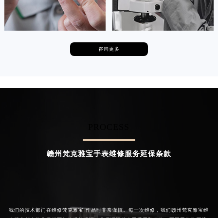
广东省梅州市梅江区金燕大道梵克雅宝售后服务中心（需提前预约）
广东省清远市清城区湖西路梵克雅宝售后服务中心（需提前预约）
广东省汕头市龙湖区长平路梵克雅宝售后服务中心（需提前预约）
咨询更多
广东省汕尾市城区香洲街道园林社区翠园街梵克雅宝售后服务中心（需提前预约）
卡罗琳·卡桑德拉
辛迪·克莱门特
广东省韶关市武江区芙蓉新区与老城中心交汇处梵克雅宝售后服务中心（需提前预约）
资深梵克雅宝技师
资深梵克雅宝技师
是梵克雅宝维修服务
是梵克雅宝维修服务
广东省深圳市罗湖区深南东路5001号华润大厦17层1701室梵克雅宝售后服务中心（需提前预约）
(梵克雅宝保养服务)
(梵克雅宝保养服务)
的高级技师之一
的高级技师之一
广东省阳江市江城区东风一路梵克雅宝售后服务中心（需提前预约）
Chengdu 梵克雅宝 Maintain center
Beijing 梵克雅宝 Maintain center
广东省云浮市云城区金山路梵克雅宝售后服务中心（需提前预约）
广东省湛江市赤坎区观海北路梵克雅宝售后服务中心（需提前预约）
PROCESS
广东省肇庆市端州区信安大道与砚都大道交汇处梵克雅宝售后服务中心（需提前预约）


成都梵克雅宝维修
北京梵克雅宝维修服务
广西壮族自治区百色市右江区中山二路梵克雅宝售后服务中心（需提前预约）
赣州梵克雅宝手表维修服务延保条款
广西壮族自治区北海市海城区北京路梵克雅宝售后服务中心（需提前预约）
广西壮族自治区崇左市江州区石景林街道友谊大道与丽川路交汇处梵克雅宝售后服务中心（需提前预约）
广西壮族自治区防城港市港口区金花茶大道梵克雅宝售后服务中心（需提前预约）
广西壮族自治区贵港市港北区港城街道布山大道与仙衣路交叉口梵克雅宝售后服务中心（需提前预约）
我们的技术部门在维修梵克雅宝 作品时非常谨慎。每一次维修，我们赣州梵克雅宝维
广西壮族自治区桂林市秀峰区红岭路梵克雅宝售后服务中心（需提前预约）