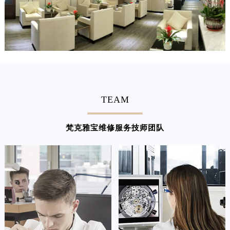
江西省景德镇市珠山区珠山中路梵克雅宝售后服务中心（需提前预约）
江西省九江市浔阳区浔阳路梵克雅宝售后服务中心（需提前预约）
江西省南昌市红谷滩新区红谷中大道998号绿地双子塔（中央广场）A1座办公楼14层1407室梵克雅宝售后服务中心（需提前预约）
江西省萍乡市安源区萍安北大道与康庄路交叉口梵克雅宝售后服务中心（需提前预约）
江西省上饶市信州区滨江西路梵克雅宝售后服务中心（需提前预约）
江西省新余市渝水区北湖西路梵克雅宝售后服务中心（需提前预约）
江西省宜春市袁州区中山中路梵克雅宝售后服务中心（需提前预约）
TEAM
江西省鹰潭市月湖区胜利东路梵克雅宝售后服务中心（需提前预约）
山东省德州市德城区东风中路梵克雅宝售后服务中心（需提前预约）
梵克雅宝维修服务技师团队
山东省东营市东营区济南路梵克雅宝售后服务中心（需提前预约）
山东省济南市历下区经十路11111号华润中心写字楼（万象城）15层1508室梵克雅宝售后服务中心（需提前预约）
山东省济宁市任城区太白楼路梵克雅宝售后服务中心（需提前预约）
山东省莱芜市文化南路8号银座商城名表维修一楼名表维修梵克雅宝售后服务中心（需提前预约）
山东省临沂市兰山区解放路梵克雅宝售后服务中心（需提前预约）
山东省日照市东港区烟台路梵克雅宝售后服务中心（需提前预约）
山东省泰安市泰山区财源街道泰山大街梵克雅宝售后服务中心（需提前预约）