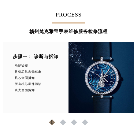
安徽省亳州市谯城区魏武大道梵克雅宝售后服务中心（需提前预约）
PROCESS
安徽省池州市贵池区长江路梵克雅宝售后服务中心（需提前预约）
安徽省滁州市琅琊区南谯北路梵克雅宝售后服务中心（需提前预约）
赣州梵克雅宝手表维修服务检修流程
安徽省阜阳市颍州区颍州北路梵克雅宝售后服务中心（需提前预约）
安徽省淮北市相山区淮海路梵克雅宝售后服务中心（需提前预约）
安徽省淮南市田家庵区国庆中路梵克雅宝售后服务中心（需提前预约）
步骤一： 诊断与拆卸
安徽省黄山市屯溪区黄山西路梵克雅宝售后服务中心（需提前预约）
安徽省六安市金安区解放中路梵克雅宝售后服务中心（需提前预约）
功能诊断
将机芯从表壳移出
安徽省马鞍山市雨山区湖南西路梵克雅宝售后服务中心（需提前预约）
机芯全面拆卸
安徽省宿州市埇桥区人民中路梵克雅宝售后服务中心（需提前预约）
所有机芯零件清洁
表壳全面拆卸
安徽省铜陵市铜官区石城大道梵克雅宝售后服务中心（需提前预约）
安徽省芜湖市镜湖区中山路步行街梵克雅宝售后服务中心（需提前预约）
安徽省宣城市宣州区叠嶂西路梵克雅宝售后服务中心（需提前预约）
福建省龙岩市新罗区九一南路梵克雅宝售后服务中心（需提前预约）
1
2
3
4
福建省南平市建阳区人民西路梵克雅宝售后服务中心（需提前预约）
福建省宁德市蕉城区天湖东路梵克雅宝售后服务中心（需提前预约）