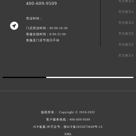
梵克雅宝深
400-609-9509
陕西省榆林市榆阳区长兴路梵克雅宝售后服务中心（需提前预约）
梵克雅宝成
新疆维吾尔自治区阿克苏市东大街梵克雅宝售后服务中心（需提前预约）
营业时间：
新疆维吾尔自治区阿拉尔市胜利大道梵克雅宝售后服务中心（需提前预约）
梵克雅宝南

门店营业时间：09:00-19:30
新疆维吾尔自治区阿拉山口市友好路梵克雅宝售后服务中心（需提前预约）
梵克雅宝重
客服在线时间：8:00-22:00
新疆维吾尔自治区阿勒泰市解放路梵克雅宝售后服务中心（需提前预约）
客服及门店节假日不休
梵克雅宝郑
新疆维吾尔自治区阿图什市光明路梵克雅宝售后服务中心（需提前预约）
梵克雅宝长
新疆维吾尔自治区白杨市军垦路梵克雅宝售后服务中心（需提前预约）
新疆维吾尔自治区北屯市团结路梵克雅宝售后服务中心（需提前预约）
新疆维吾尔自治区博乐市博乐市北京路梵克雅宝售后服务中心（需提前预约）
新疆维吾尔自治区昌吉市延安北路梵克雅宝售后服务中心（需提前预约）
新疆维吾尔自治区阜康市博峰路梵克雅宝售后服务中心（需提前预约）
新疆维吾尔自治区哈密市伊州区建国北路梵克雅宝售后服务中心（需提前预约）
新疆维吾尔自治区和田市和田市北京西路梵克雅宝售后服务中心（需提前预约）
版权所有：
Copyright © 2018-2032
新疆维吾尔自治区胡杨河市胡杨河市胡杨路梵克雅宝售后服务中心（需提前预约）
客户服务热线：
400-609-9509
新疆维吾尔自治区霍尔果斯市亚欧北路梵克雅宝售后服务中心（需提前预约）
ICP备案/许可证号：陕ICP备2025073640号-15
新疆维吾尔自治区喀什市解放北路梵克雅宝售后服务中心（需提前预约）
XML