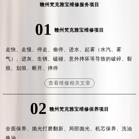
赣州梵克雅宝维修服务项目
吉林省辽源市龙山区人民大街梵克雅宝售后服务中心（需提前预约）
吉林省梅河口市新华街道梅河大街梵克雅宝售后服务中心（需提前预约）
01
吉林省四平市铁东区紫气大路与南九经街交汇处梵克雅宝售后服务中心（需提前预约）
赣州梵克雅宝维修项目
吉林省松原市宁江区五环大街梵克雅宝售后服务中心（需提前预约）
吉林省通化市东昌区环通乡江南大街梵克雅宝售后服务中心（需提前预约）
走快、走慢、停走、偷停、进水、起雾（水汽、雾
吉林省延边市延吉市解放路梵克雅宝售后服务中心（需提前预约）
辽宁省鞍山市铁东区站前街梵克雅宝售后服务中心（需提前预约）
气）、进灰、生锈、磕碰、意外摔坏等导致的破碎、裂
辽宁省本溪市平山区胜利路梵克雅宝售后服务中心（需提前预约）
痕、划痕、断开、摔停
辽宁省朝阳市双塔区新华路梵克雅宝售后服务中心（需提前预约）
查看维修相关文章
辽宁省丹东市振兴区七经街梵克雅宝售后服务中心（需提前预约）
辽宁省抚顺市新抚区东一路梵克雅宝售后服务中心（需提前预约）
辽宁省阜新市海州区解放大街梵克雅宝售后服务中心（需提前预约）
02
赣州梵克雅宝维修保养项目
辽宁省葫芦岛市连山区中央路梵克雅宝售后服务中心（需提前预约）
辽宁省锦州市古塔区中央大街梵克雅宝售后服务中心（需提前预约）
辽宁省辽阳市白塔区新运大街梵克雅宝售后服务中心（需提前预约）
全面保养、抛光打磨翻新、局部抛光、机芯保养、洗油
辽宁省盘锦市兴隆台区石油大街梵克雅宝售后服务中心（需提前预约）
换油