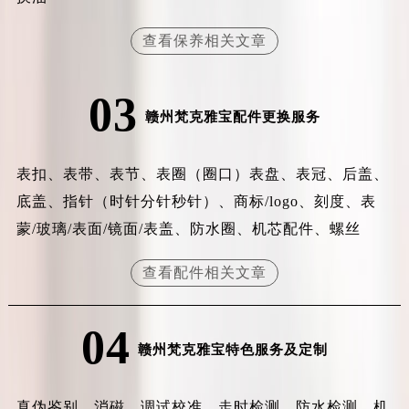
辽宁省铁岭市银州区南马路梵克雅宝售后服务中心（需提前预约）
查看保养相关文章
辽宁省营口市站前区市府路与渤海大街交叉口梵克雅宝售后服务中心（需提前预约）
辽宁省沈阳市沈河区中街路137号亨得利名表维修授权店1楼梵克雅宝售后服务中心（需提前预约）
辽宁省沈阳市沈河区中街路83号亨得利名表维修授权店1楼梵克雅宝售后服务中心（需提前预约）
03
赣州梵克雅宝配件更换服务
北京市朝阳区建国门外大街甲6号华熙国际中心D座11层1102室梵克雅宝售后服务中心（北京总部）（需提前预约）
北京市东城区东长安街1号王府井东方广场W3座6层602室梵克雅宝售后服务中心（需提前预约）
河北省保定市竞秀区朝阳北大街北国先天下梵克雅宝售后服务中心（需提前预约）
表扣、表带、表节、表圈（圈口）表盘、表冠、后盖、
内蒙古自治区阿拉善盟市左旗土尔扈特大街梵克雅宝售后服务中心（需提前预约）
底盖、指针（时针分针秒针）、商标/logo、刻度、表
内蒙古自治区巴彦淖尔市临河区新华街梵克雅宝售后服务中心（需提前预约）
蒙/玻璃/表面/镜面/表盖、防水圈、机芯配件、螺丝
内蒙古自治区包头市青山区幸福路甲3号王府井百货名表维修梵克雅宝售后服务中心（需提前预约）
查看配件相关文章
内蒙古自治区赤峰市红山区哈达街梵克雅宝售后服务中心（需提前预约）
内蒙古自治区鄂尔多斯市东胜区伊金霍洛街梵克雅宝售后服务中心（需提前预约）
内蒙古自治区呼伦贝尔市海拉尔区中央街梵克雅宝售后服务中心（需提前预约）
04
赣州梵克雅宝特色服务及定制
内蒙古自治区通辽市科尔沁区明仁大街梵克雅宝售后服务中心（需提前预约）
内蒙古自治区乌海市海勃湾区人民南路梵克雅宝售后服务中心（需提前预约）
内蒙古自治区乌兰察布市集宁区恩和大街梵克雅宝售后服务中心（需提前预约）
真伪鉴别、消磁、调试校准、走时检测、防水检测、机