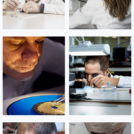
山东省威海市环翠区新威海路89号振华商厦一楼名表维修梵克雅宝售后服务中心（需提前预约）
山东省潍坊市奎文区东风东街梵克雅宝售后服务中心（需提前预约）
山东省枣庄市滕州市北辛路与善国路交叉口梵克雅宝售后服务中心（需提前预约）
山东省淄博市张店区金晶大道梵克雅宝售后服务中心（需提前预约）
上海市黄浦区南京东路299号宏伊国际广场写字楼8层806室梵克雅宝售后服务中心（需提前预约）
凯罗尔·切尔西
达芙妮·克劳迪娅
上海市徐汇区虹桥路3号港汇中心2座37层3705室梵克雅宝售后服务中心（需提前预约）
资深梵克雅宝技师
资深梵克雅宝技师
浙江省杭州市上城区钱江路1366号华润大厦A座5层503-5室梵克雅宝售后服务中心（需提前预约）
是梵克雅宝维修服务
是梵克雅宝维修服务
(梵克雅宝保养服务)
(梵克雅宝保养服务)
浙江省湖州市吴兴区劳动路梵克雅宝售后服务中心（需提前预约）
的高级技师之一
的高级技师之一
Beijing 梵克雅宝 Maintain center
Shanghai 梵克雅宝 Maintain center
浙江省嘉兴市南湖区广益路705号嘉兴世界贸易中心A座13层1304室梵克雅宝售后服务中心（需提前预约）
浙江省金华市金东区东市南街777号金华万达广场4号楼22楼2209室梵克雅宝售后服务中心（需提前预约）
浙江省丽水市莲都区解放街梵克雅宝售后服务中心（需提前预约）


北京梵克雅宝维修
上海梵克雅宝维修
浙江省宁波市江北区大闸南路500号来福士广场办公楼20层2009室梵克雅宝售后服务中心（需提前预约）
浙江省衢州市柯城区上街梵克雅宝售后服务中心（需提前预约）
浙江省绍兴市越城区胜利东路379号世茂天际中心写字楼8层805室梵克雅宝售后服务中心（需提前预约）
浙江省舟山市定海区解放东路梵克雅宝售后服务中心（需提前预约）
艾德琳·亚历桑德拉
艾莉森·安吉莉亚
澳门特别行政区大堂区议事亭前地（新马路）梵克雅宝售后服务中心（需提前预约）