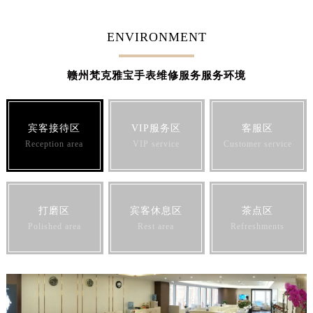
福建省莆田市城厢区霞林街道荔华东大道梵克雅宝售后服务中心（需提前预约）
福建省三明市三元区东乾二路梵克雅宝售后服务中心（需提前预约）
ENVIRONMENT
福建省漳州市龙文区步港路梵克雅宝售后服务中心（需提前预约）
江苏省常州市新北区龙锦路1590号现代传媒中心5号楼10层1008室梵克雅宝售后服务中心（需提前预约）
赣州梵克雅宝手表维修服务服务环境
江苏省淮安市清江浦区淮海北路梵克雅宝售后服务中心（需提前预约）
江苏省连云港市海州区通灌北路梵克雅宝售后服务中心（需提前预约）
宾客接待区
VIP服务区
客服区
江苏省南京市秦淮区中山南路1号南京中心22层22-C1-C3室梵克雅宝售后服务中心（需提前预约）
Reception area
VIP service
Customer service
江苏省宿迁市宿城区西湖路梵克雅宝售后服务中心（需提前预约）
江苏省泰州市海陵区永定东路399号置地商务中心东塔（华润万象城）17层1706室梵克雅宝售后服务中心（需提前预约）
江苏省徐州市鼓楼区淮海东路29号苏宁广场IFC国际金融中心35层3508室梵克雅宝售后服务中心（需提前预约）
江苏省盐城市盐都区世纪大道5号盐城金融城写字楼1号楼16层1604室梵克雅宝售后服务中心（需提前预约）
打磨区
宾客休息区
茶点区
Polished area
Rest area
Refreshments
江苏省扬州市邗江区国展路29号星耀天地写字楼1号楼18层1803室梵克雅宝售后服务中心（需提前预约）
江苏省镇江市京口区中山东路梵克雅宝售后服务中心（需提前预约）
江西省抚州市临川区赣东大道梵克雅宝售后服务中心（需提前预约）
江西省赣州市章贡区文清路梵克雅宝售后服务中心（需提前预约）
江西省吉安市吉州区井冈山大道梵克雅宝售后服务中心（需提前预约）