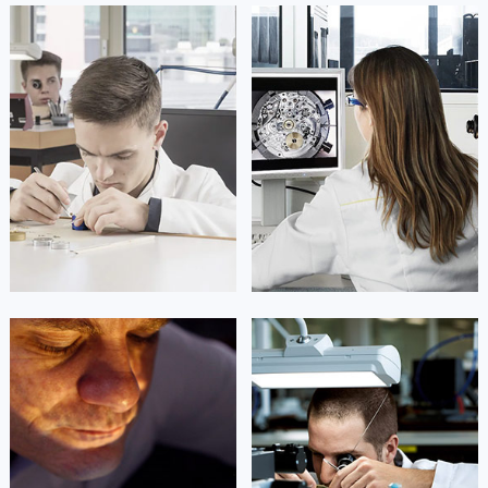
广东省清远市清城区湖西路梵克雅宝售后服务中心（需提前预约）
广东省汕头市龙湖区长平路梵克雅宝售后服务中心（需提前预约）
广东省汕尾市城区香洲街道园林社区翠园街梵克雅宝售后服务中心（需提前预约）
广东省韶关市武江区芙蓉新区与老城中心交汇处梵克雅宝售后服务中心（需提前预约）
广东省深圳市罗湖区深南东路5001号华润大厦17层1701室梵克雅宝售后服务中心（需提前预约）
广东省阳江市江城区东风一路梵克雅宝售后服务中心（需提前预约）
广东省云浮市云城区金山路梵克雅宝售后服务中心（需提前预约）
广东省湛江市赤坎区观海北路梵克雅宝售后服务中心（需提前预约）
广东省肇庆市端州区信安大道与砚都大道交汇处梵克雅宝售后服务中心（需提前预约）
广西壮族自治区百色市右江区中山二路梵克雅宝售后服务中心（需提前预约）
广西壮族自治区北海市海城区北京路梵克雅宝售后服务中心（需提前预约）
凯罗尔·切尔西
达芙妮·克劳迪娅
广西壮族自治区崇左市江州区石景林街道友谊大道与丽川路交汇处梵克雅宝售后服务中心（需提前预约）
资深梵克雅宝技师
资深梵克雅宝技师
是梵克雅宝维修服务
是梵克雅宝维修服务
广西壮族自治区防城港市港口区金花茶大道梵克雅宝售后服务中心（需提前预约）
(梵克雅宝保养服务)
(梵克雅宝保养服务)
广西壮族自治区贵港市港北区港城街道布山大道与仙衣路交叉口梵克雅宝售后服务中心（需提前预约）
的高级技师之一
的高级技师之一
Beijing 梵克雅宝 Maintain center
Shanghai 梵克雅宝 Maintain center
广西壮族自治区桂林市秀峰区红岭路梵克雅宝售后服务中心（需提前预约）
广西壮族自治区河池市金城江区金城江街道朝阳路梵克雅宝售后服务中心（需提前预约）