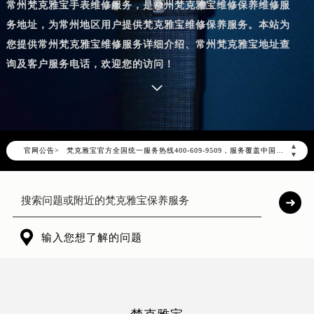
常州梵克雅宝手表维修服务，是常州梵克雅宝维修保养维修服
务地址，为常州地区用户提供梵克雅宝维修保养服务。本站为
您提供常州梵克雅宝维修服务详细介绍、常州梵克雅宝地址查
询及客户服务电话，欢迎您的访问！
2026年8月梵克雅宝中国区售后服务网络优化升级公告
2026年8月梵克雅宝全国官方售后客户服务热线：400-609-9509
梵克雅宝官方全国统一服务热线400-609-9509，服务覆盖中国大陆、香港、澳门、台湾全部区域（非大陆需加拨“+86”）
▲
官网公告>
▼
2026年8月梵克雅宝售后服务中心最新网点地址：
北京市朝阳区建国门外大街甲6号华熙国际中心写字楼D座11层1102室（北京总部）（需提前预约）
北京市东城区东长安街1号东方广场写字楼W3座6层602室（需提前预约）
天津市和平区赤峰道136号天津国际金融中心写字楼26层2603室（需提前预约）

上海市徐汇区虹桥路3号港汇中心写字楼2座37层3705室（需提前预约）
输入您想了解的问题
上海市黄浦区南京东路299号宏伊国际广场写字楼8层806室（需提前预约）
南京市秦淮区中山南路1号（新街口）南京中心写字楼22层C1-1室（需提前预约）
常州市新北区龙锦路1590号现代传媒中心写字楼5号楼10层1008室（需提前预约）
徐州市鼓楼区淮海东路29号苏宁广场IFC国际金融中心写字楼35层3508室（需提前预约）