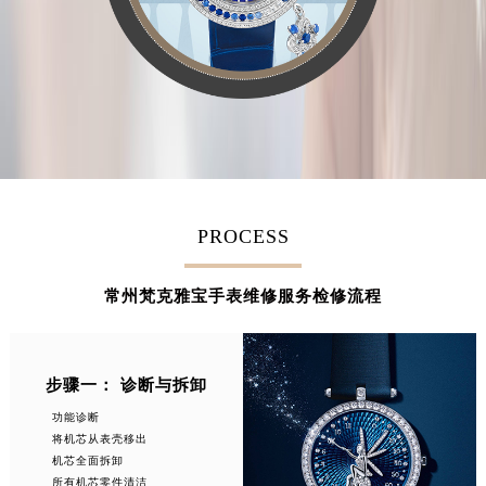
江西省九江市浔阳区浔阳路梵克雅宝售后服务中心（需提前预约）
江西省南昌市红谷滩新区红谷中大道998号绿地双子塔（中央广场）A1座办公楼14层1407室梵克雅宝售后服务中心（需提前预约）
江西省萍乡市安源区萍安北大道与康庄路交叉口梵克雅宝售后服务中心（需提前预约）
江西省上饶市信州区滨江西路梵克雅宝售后服务中心（需提前预约）
江西省新余市渝水区北湖西路梵克雅宝售后服务中心（需提前预约）
江西省宜春市袁州区中山中路梵克雅宝售后服务中心（需提前预约）
江西省鹰潭市月湖区胜利东路梵克雅宝售后服务中心（需提前预约）
PROCESS
山东省德州市德城区东风中路梵克雅宝售后服务中心（需提前预约）
山东省东营市东营区济南路梵克雅宝售后服务中心（需提前预约）
常州梵克雅宝手表维修服务检修流程
山东省济南市历下区经十路11111号华润中心写字楼（万象城）15层1508室梵克雅宝售后服务中心（需提前预约）
山东省济宁市任城区太白楼路梵克雅宝售后服务中心（需提前预约）
山东省莱芜市文化南路8号银座商城名表维修一楼名表维修梵克雅宝售后服务中心（需提前预约）
步骤一： 诊断与拆卸
山东省临沂市兰山区解放路梵克雅宝售后服务中心（需提前预约）
功能诊断
山东省日照市东港区烟台路梵克雅宝售后服务中心（需提前预约）
将机芯从表壳移出
山东省泰安市泰山区财源街道泰山大街梵克雅宝售后服务中心（需提前预约）
机芯全面拆卸
所有机芯零件清洁
山东省威海市环翠区新威海路89号振华商厦一楼名表维修梵克雅宝售后服务中心（需提前预约）