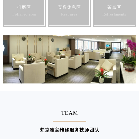
打磨区
宾客休息区
茶点区
澳门特别行政区花地玛堂区关闸广场梵克雅宝售后服务中心（需提前预约）
Polished area
Rest area
Refreshments
澳门特别行政区花王堂区大三巴商圈梵克雅宝售后服务中心（需提前预约）
澳门特别行政区嘉模堂区官也街梵克雅宝售后服务中心（需提前预约）
澳门省路氹城市金光大道梵克雅宝售后服务中心（需提前预约）
澳门特别行政区望德堂区塔石广场梵克雅宝售后服务中心（需提前预约）
福建省福州市鼓楼区五四路128-1号恒力城写字楼15层03室梵克雅宝售后服务中心（需提前预约）
福建省厦门市思明区湖滨东路95号万象城华润大厦B座11层1104室梵克雅宝售后服务中心（需提前预约）
广东省潮州市潮安区新风路与潮汕路交汇处梵克雅宝售后服务中心（需提前预约）
广东省广州市天河区天河路230号万菱汇国际中心A塔7层704室梵克雅宝售后服务中心（需提前预约）
广东省广州市越秀区环市东路371-375号世界贸易中心大厦南塔15层1507室梵克雅宝售后服务中心（需提前预约）
广东省河源市源城区越王大道梵克雅宝售后服务中心（需提前预约）
广东省惠州市惠城区江北文昌一路7号华贸大厦1座30层3005室梵克雅宝售后服务中心（需提前预约）
TEAM
广东省江门市蓬江区广场西路梵克雅宝售后服务中心（需提前预约）
广东省揭阳市榕城进贤门步行街梵克雅宝售后服务中心（需提前预约）
梵克雅宝维修服务技师团队
广东省茂名市电白区水东街道迎宾大道梵克雅宝售后服务中心（需提前预约）
广东省梅州市梅江区金燕大道梵克雅宝售后服务中心（需提前预约）