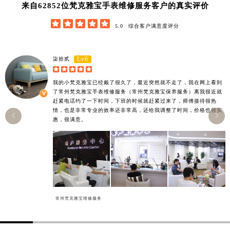
62852
来自
位梵克雅宝手表维修服务客户的真实评价
湖南省郴州市北湖区国庆北路梵克雅宝售后服务中心（需提前预约）





5.0
综合客户满意度评分
湖南省衡阳市雁峰区解放路梵克雅宝售后服务中心（需提前预约）
湖南省怀化市鹤城区迎丰中路梵克雅宝售后服务中心（需提前预约）
湖南省娄底市娄星区长青街梵克雅宝售后服务中心（需提前预约）
Lv6
柒拾贰





湖南省邵阳市双清区东风路梵克雅宝售后服务中心（需提前预约）
我的小梵克雅宝已经戴了很久了，最近突然就不走了，我在网上看到
湖南省湘潭市雨湖区莲城大道梵克雅宝售后服务中心（需提前预约）
了常州梵克雅宝手表维修服务（常州梵克雅宝保养服务）离我很近就
湖南省益阳市赫山区桃花仑路梵克雅宝售后服务中心（需提前预约）
赶紧电话约了一下时间，下班的时候就赶紧过来了，师傅接待很热
情，也是非常专业的效率还非常高，还给我调整了时间，价格也很实
湖南省永州市冷水滩区永州大道与中兴路交叉口梵克雅宝售后服务中心（需提前预约）


惠，很满意。
湖南省岳阳市岳阳楼区东茅岭路梵克雅宝售后服务中心（需提前预约）
湖南省张家界市永定区解放路梵克雅宝售后服务中心（需提前预约）
湖南省长沙市芙蓉区建湘路393号世茂环球金融中心写字楼10层1013室梵克雅宝售后服务中心（需提前预约）
湖南省株洲市芦淞区建设南路梵克雅宝售后服务中心（需提前预约）
甘肃省白银市白银区北京路梵克雅宝售后服务中心（需提前预约）
常州梵克雅宝维修服务
甘肃省定西市安定区解放路梵克雅宝售后服务中心（需提前预约）
甘肃省敦煌市沙州镇阳关中路梵克雅宝售后服务中心（需提前预约）
甘肃省合作市人民街梵克雅宝售后服务中心（需提前预约）