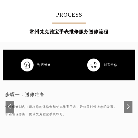
吉林省梅河口市新华街道梅河大街梵克雅宝售后服务中心（需提前预约）
PROCESS
吉林省四平市铁东区紫气大路与南九经街交汇处梵克雅宝售后服务中心（需提前预约）
吉林省松原市宁江区五环大街梵克雅宝售后服务中心（需提前预约）
常州梵克雅宝手表维修服务送修流程
吉林省通化市东昌区环通乡江南大街梵克雅宝售后服务中心（需提前预约）
吉林省延边市延吉市解放路梵克雅宝售后服务中心（需提前预约）
辽宁省鞍山市铁东区站前街梵克雅宝售后服务中心（需提前预约）
辽宁省本溪市平山区胜利路梵克雅宝售后服务中心（需提前预约）


到店维修
邮寄维修
辽宁省朝阳市双塔区新华路梵克雅宝售后服务中心（需提前预约）
辽宁省丹东市振兴区七经街梵克雅宝售后服务中心（需提前预约）
辽宁省抚顺市新抚区东一路梵克雅宝售后服务中心（需提前预约）
步骤一：
送修准备
辽宁省阜新市海州区解放大街梵克雅宝售后服务中心（需提前预约）
辽宁省葫芦岛市连山区中央路梵克雅宝售后服务中心（需提前预约）
销售保修期内：请将您的保修卡和梵克雅宝手表，最好同时带上您的发票。
辽宁省锦州市古塔区中央大街梵克雅宝售后服务中心（需提前预约）
非销售保修期：携带梵克雅宝手表即可。
辽宁省辽阳市白塔区新运大街梵克雅宝售后服务中心（需提前预约）
辽宁省盘锦市兴隆台区石油大街梵克雅宝售后服务中心（需提前预约）
辽宁省铁岭市银州区南马路梵克雅宝售后服务中心（需提前预约）