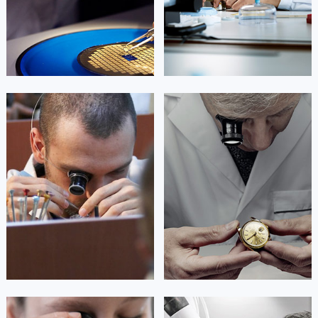
广西壮族自治区贺州市八步区城东街道灵峰南路梵克雅宝售后服务中心（需提前预约）


北京梵克雅宝维修
上海梵克雅宝维修
广西壮族自治区来宾市兴宾区桂中大道梵克雅宝售后服务中心（需提前预约）
广西壮族自治区柳州市城中区中山中路梵克雅宝售后服务中心（需提前预约）
广西壮族自治区钦州市钦南区金海湾东大街梵克雅宝售后服务中心（需提前预约）
广西壮族自治区梧州市万秀区龙湖镇高旺路梵克雅宝售后服务中心（需提前预约）
艾德琳·亚历桑德拉
艾莉森·安吉莉亚
广西壮族自治区玉林市玉州区金玉路梵克雅宝售后服务中心（需提前预约）
资深梵克雅宝技师
资深梵克雅宝技师
海南省儋州市儋州市那大镇兰洋北路梵克雅宝售后服务中心（需提前预约）
是梵克雅宝维修服务
是梵克雅宝维修服务
(梵克雅宝保养服务)
(梵克雅宝保养服务)
海南省东方市八所镇解放西路梵克雅宝售后服务中心（需提前预约）
的高级技师之一
的高级技师之一
Guangzhou 梵克雅宝 Maintain center
Shenzhen 梵克雅宝 Maintain center
海南省琼海市嘉积镇东风路梵克雅宝售后服务中心（需提前预约）
海南省三沙市西沙区西沙群岛永兴岛北京路梵克雅宝售后服务中心（需提前预约）
海南省三亚市吉阳区迎宾路梵克雅宝售后服务中心（需提前预约）


广州梵克雅宝维修
深圳梵克雅宝维修
海南省万宁市万城镇解放路梵克雅宝售后服务中心（需提前预约）
海南省文昌市文城镇教育东路梵克雅宝售后服务中心（需提前预约）
海南省五指山市通什镇三月三大道梵克雅宝售后服务中心（需提前预约）
香港特别行政区尖沙咀区油尖旺区广东道梵克雅宝售后服务中心（需提前预约）
安尼塔·阿普里尔
贝亚特·布兰奇
香港特别行政区金钟区中西区金钟道梵克雅宝售后服务中心（需提前预约）