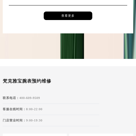
新疆维吾尔自治区阿克苏市东大街梵克雅宝售后服务中心（需提前预约）
查看更多
新疆维吾尔自治区阿拉尔市胜利大道梵克雅宝售后服务中心（需提前预约）
新疆维吾尔自治区阿拉山口市友好路梵克雅宝售后服务中心（需提前预约）
新疆维吾尔自治区阿勒泰市解放路梵克雅宝售后服务中心（需提前预约）
新疆维吾尔自治区阿图什市光明路梵克雅宝售后服务中心（需提前预约）
新疆维吾尔自治区白杨市军垦路梵克雅宝售后服务中心（需提前预约）
新疆维吾尔自治区北屯市团结路梵克雅宝售后服务中心（需提前预约）
新疆维吾尔自治区博乐市博乐市北京路梵克雅宝售后服务中心（需提前预约）
新疆维吾尔自治区昌吉市延安北路梵克雅宝售后服务中心（需提前预约）
梵克雅宝腕表预约维修
新疆维吾尔自治区阜康市博峰路梵克雅宝售后服务中心（需提前预约）
新疆维吾尔自治区哈密市伊州区建国北路梵克雅宝售后服务中心（需提前预约）
联系电话：
400-609-9509
新疆维吾尔自治区和田市和田市北京西路梵克雅宝售后服务中心（需提前预约）
客服在线时间：
8:00-22:00
新疆维吾尔自治区胡杨河市胡杨河市胡杨路梵克雅宝售后服务中心（需提前预约）
新疆维吾尔自治区霍尔果斯市亚欧北路梵克雅宝售后服务中心（需提前预约）
门店营业时间：
9:00-19:30
新疆维吾尔自治区喀什市解放北路梵克雅宝售后服务中心（需提前预约）
新疆维吾尔自治区可克达拉市幸福路梵克雅宝售后服务中心（需提前预约）