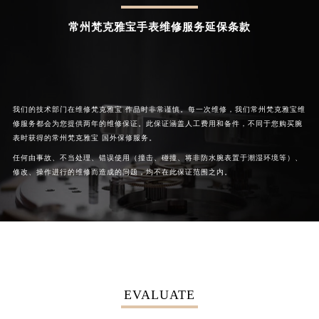
河南省许昌市魏都区建安大道与八龙路交叉口梵克雅宝售后服务中心（需提前预约）
常州梵克雅宝手表维修服务延保条款
河南省郑州市二七区民主路10号华润大厦29层2905室梵克雅宝售后服务中心（需提前预约）
河南省周口市川汇区七一路梵克雅宝售后服务中心（需提前预约）
河南省驻马店市驿城区乐山大道与置地大道交叉口梵克雅宝售后服务中心（需提前预约）
湖北省鄂州市鄂城区文星大道梵克雅宝售后服务中心（需提前预约）
我们的技术部门在维修梵克雅宝 作品时非常谨慎。每一次维修，我们常州梵克雅宝维
湖北省黄冈市黄州区赤壁大道梵克雅宝售后服务中心（需提前预约）
修服务都会为您提供两年的维修保证。此保证涵盖人工费用和备件，不同于您购买腕
表时获得的常州梵克雅宝 国外保修服务。
湖北省黄石市黄石港区武汉路梵克雅宝售后服务中心（需提前预约）
任何由事故、不当处理、错误使用（撞击、碰撞、将非防水腕表置于潮湿环境等）、
湖北省荆门市东宝中天街步行街梵克雅宝售后服务中心（需提前预约）
修改、操作进行的维修而造成的问题，均不在此保证范围之内。
湖北省荆州市荆州区荆中路梵克雅宝售后服务中心（需提前预约）
湖北省十堰市茅箭区人民北路梵克雅宝售后服务中心（需提前预约）
湖北省随州市曾都区青年路梵克雅宝售后服务中心（需提前预约）
湖北省咸宁市咸安区长安大道梵克雅宝售后服务中心（需提前预约）
湖北省襄阳市樊城区长虹路与人民路交叉口梵克雅宝售后服务中心（需提前预约）
湖北省孝感市孝南区复兴大道梵克雅宝售后服务中心（需提前预约）
EVALUATE
湖北省宜昌市西陵区夷陵大道与港窑路梵克雅宝售后服务中心（需提前预约）
湖南省常德市武陵区人民路梵克雅宝售后服务中心（需提前预约）