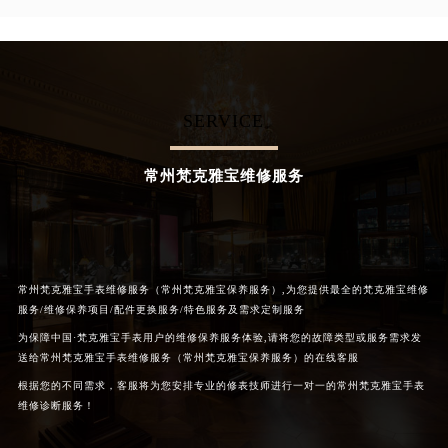
辽宁省营口市站前区市府路与渤海大街交叉口梵克雅宝售后服务中心（需提前预约）
辽宁省沈阳市沈河区中街路137号亨得利名表维修授权店1楼梵克雅宝售后服务中心（需提前预约）
辽宁省沈阳市沈河区中街路83号亨得利名表维修授权店1楼梵克雅宝售后服务中心（需提前预约）
北京市朝阳区建国门外大街甲6号华熙国际中心D座11层1102室梵克雅宝售后服务中心（北京总部）（需提前预约）
SERVICE
北京市东城区东长安街1号王府井东方广场W3座6层602室梵克雅宝售后服务中心（需提前预约）
河北省保定市竞秀区朝阳北大街北国先天下梵克雅宝售后服务中心（需提前预约）
常州梵克雅宝维修服务
内蒙古自治区阿拉善盟市左旗土尔扈特大街梵克雅宝售后服务中心（需提前预约）
内蒙古自治区巴彦淖尔市临河区新华街梵克雅宝售后服务中心（需提前预约）
内蒙古自治区包头市青山区幸福路甲3号王府井百货名表维修梵克雅宝售后服务中心（需提前预约）
内蒙古自治区赤峰市红山区哈达街梵克雅宝售后服务中心（需提前预约）
常州梵克雅宝手表维修服务（常州梵克雅宝保养服务）,为您提供最全的梵克雅宝维修
内蒙古自治区鄂尔多斯市东胜区伊金霍洛街梵克雅宝售后服务中心（需提前预约）
服务/维修保养项目/配件更换服务/特色服务及需求定制服务
内蒙古自治区呼伦贝尔市海拉尔区中央街梵克雅宝售后服务中心（需提前预约）
为保障中国·梵克雅宝手表用户的维修保养服务体验,请将您的故障类型或服务需求发
送给常州梵克雅宝手表维修服务（常州梵克雅宝保养服务）的在线客服
内蒙古自治区通辽市科尔沁区明仁大街梵克雅宝售后服务中心（需提前预约）
根据您的不同需求，客服将为您安排专业的修表技师进行一对一的常州梵克雅宝手表
内蒙古自治区乌海市海勃湾区人民南路梵克雅宝售后服务中心（需提前预约）
维修诊断服务！
内蒙古自治区乌兰察布市集宁区恩和大街梵克雅宝售后服务中心（需提前预约）
内蒙古自治区锡林郭勒盟市锡林浩特市光明街与额尔敦路交叉口梵克雅宝售后服务中心（需提前预约）