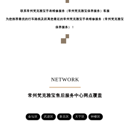
重庆市解放碑渝中区民权路28号英利国际金融中心写字楼20层01室（需提前预约）
联系常州梵克雅宝手表维修服务（常州梵克雅宝保养服务）客服
黑龙江省大庆市萨尔图区会战大街梵克雅宝售后服务中心（需提前预约）
为您推荐最优的行车路线及距离您最近的常州梵克雅宝手表维修服务（常州梵克雅宝
黑龙江省鹤岗市向阳区红军路梵克雅宝售后服务中心（需提前预约）
保养服务）！
黑龙江省黑河市爱辉区中央街梵克雅宝售后服务中心（需提前预约）
黑龙江省鸡西市鸡冠区红军路梵克雅宝售后服务中心（需提前预约）
黑龙江省佳木斯市向阳区长安路梵克雅宝售后服务中心（需提前预约）
黑龙江省牡丹江市东安区太平路梵克雅宝售后服务中心（需提前预约）
黑龙江省七台河市桃山区大同街梵克雅宝售后服务中心（需提前预约）
黑龙江省齐齐哈尔市龙沙区龙华路梵克雅宝售后服务中心（需提前预约）
NETWORK
黑龙江省双鸭山市尖山区新兴大街梵克雅宝售后服务中心（需提前预约）
黑龙江省绥化市北林区新华街与康庄路交叉口梵克雅宝售后服务中心（需提前预约）
常州梵克雅宝售后服务中心网点覆盖
黑龙江省伊春市伊美区通河路梵克雅宝售后服务中心（需提前预约）
吉林省白城市洮北区明仁南街梵克雅宝售后服务中心（需提前预约）
吉林省白山市浑江区浑江大街梵克雅宝售后服务中心（需提前预约）
金坛区
武进区
新北区
天宁区
钟楼区
吉林省吉林市船营区河南街梵克雅宝售后服务中心（需提前预约）
吉林省辽源市龙山区人民大街梵克雅宝售后服务中心（需提前预约）