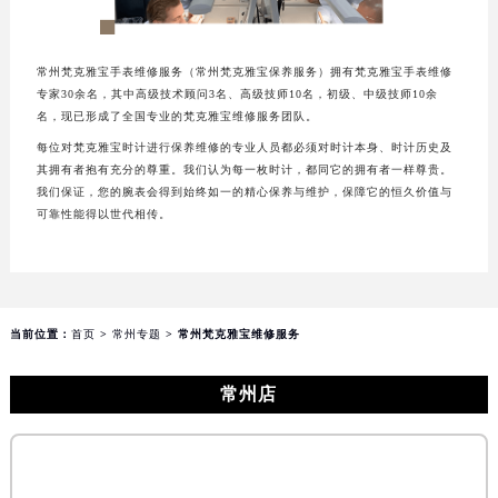
成都市锦江区人民东路6号SAC东原中心写字楼24层2406B室（需提前预约）
重庆市江北区观音桥步行街2号融恒时代广场写字楼9层902室（需提前预约）
常州梵克雅宝手表维修服务（常州梵克雅宝保养服务）拥有梵克雅宝手表维修
长沙市芙蓉区定王台街道建湘路393号世茂环球金融中心写字楼（芙蓉广场）10层13室（需提前预约）
专家30余名，其中高级技术顾问3名、高级技师10名，初级、中级技师10余
名，现已形成了全国专业的梵克雅宝维修服务团队。
郑州市二七区铭功路10号华润大厦写字楼29层2905室（需提前预约）
每位对梵克雅宝时计进行保养维修的专业人员都必须对时计本身、时计历史及
太原市迎泽区解放路15号亨得利名表服务中心（品牌授权店）3层整层（需提前预约）
其拥有者抱有充分的尊重。我们认为每一枚时计，都同它的拥有者一样尊贵。
沈阳市沈河区中街路137号亨得利名表服务中心（品牌授权店）1层整层（需提前预约）
我们保证，您的腕表会得到始终如一的精心保养与维护，保障它的恒久价值与
可靠性能得以世代相传。
沈阳市沈河区中街路83号亨得利名表服务中心（品牌授权店）1层整层（需提前预约）
乌鲁木齐市天山区红山路26号时代广场（CCMALL）C座17层17-B（需提前预约）
温州市鹿城区锦绣路1067号置信广场10层1015室（需提前预约）
哈尔滨市道里区友谊西路600号富力中心T2座写字楼29层03室（需提前预约）
当前位置：
首页
>
常州专题
> 常州梵克雅宝维修服务
大连市中山区人民路15号国际金融大厦7层G室（需提前预约）
佛山市禅城区季华五路57号万科金融中心C座12层1205室（需提前预约）
常州店
东莞市东城街道鸿福东路1号民盈国贸中心T1写字楼9层907室（需提前预约）
无锡市梁溪区人民中路139号恒隆广场写字楼1座11层1104室（需提前预约）
南通市崇川区工农路57号圆融广场写字楼16层1603室（需提前预约）
苏州市苏州工业园区星港街199号苏州中心办公楼C座22层08室（需提前预约）