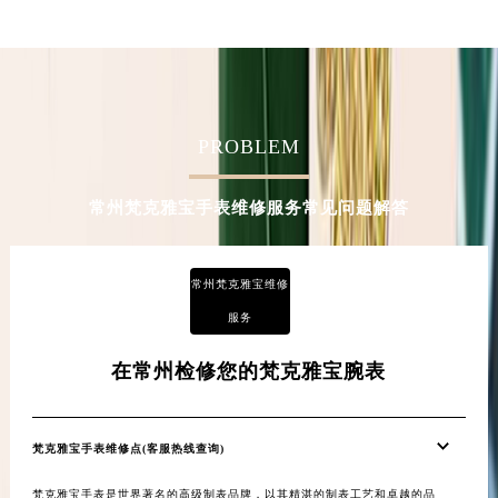
甘肃省嘉峪关市雄关区新华中路梵克雅宝售后服务中心（需提前预约）
甘肃省金昌市金川区北京路梵克雅宝售后服务中心（需提前预约）
甘肃省酒泉市肃州区西大街梵克雅宝售后服务中心（需提前预约）
甘肃省临夏市城南街道团结路梵克雅宝售后服务中心（需提前预约）
PROBLEM
甘肃省陇南市武都区人民路梵克雅宝售后服务中心（需提前预约）
甘肃省平凉市崆峒区西大街梵克雅宝售后服务中心（需提前预约）
常州梵克雅宝手表维修服务常见问题解答
甘肃省庆阳市西峰区南大街梵克雅宝售后服务中心（需提前预约）
甘肃省天水市秦州区民主路梵克雅宝售后服务中心（需提前预约）
甘肃省武威市凉州区迎宾路梵克雅宝售后服务中心（需提前预约）
常州梵克雅宝维修
甘肃省张掖市甘州区民乐北路梵克雅宝售后服务中心（需提前预约）
服务
宁夏回族自治区固原市原州区文化街梵克雅宝售后服务中心（需提前预约）
在常州检修您的梵克雅宝腕表
宁夏回族自治区石嘴山市大武口区贺兰山路梵克雅宝售后服务中心（需提前预约）
宁夏回族自治区吴忠市利通区开元大道梵克雅宝售后服务中心（需提前预约）
宁夏回族自治区银川市兴庆区新华东路97号新百中心C馆一层C1-18号商铺梵克雅宝售后服务中心（需提前预约）
梵克雅宝手表维修点(客服热线查询)
宁夏回族自治区中卫市沙坡头区鼓楼东街梵克雅宝售后服务中心（需提前预约）
梵克雅宝手表是世界著名的高级制表品牌，以其精湛的制表工艺和卓越的品
青海省果洛藏族自治州玛沁县团结路梵克雅宝售后服务中心（需提前预约）