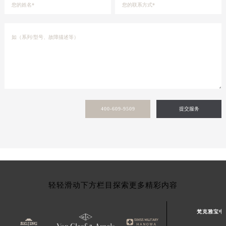
新疆维吾尔自治区克拉玛依市克拉玛依区友谊路梵克雅宝售后服务中心（需提前预约）
新疆维吾尔自治区库车市库车市文化东路梵克雅宝售后服务中心（需提前预约）
新疆维吾尔自治区库尔勒市库尔勒市人民东路梵克雅宝售后服务中心（需提前预约）
新疆维吾尔自治区奎屯市团结西街梵克雅宝售后服务中心（需提前预约）
新疆维吾尔自治区昆玉市昆泉街梵克雅宝售后服务中心（需提前预约）
新疆维吾尔自治区沙湾市三道河子镇世纪大道南路梵克雅宝售后服务中心（需提前预约）
新疆维吾尔自治区石河子市北二路梵克雅宝售后服务中心（需提前预约）
400-609-9509
提交服务
新疆维吾尔自治区双河市光明路梵克雅宝售后服务中心（需提前预约）
新疆维吾尔自治区塔城市塔城地区闻琴路梵克雅宝售后服务中心（需提前预约）
新疆维吾尔自治区铁门关市兴疆路梵克雅宝售后服务中心（需提前预约）
新疆维吾尔自治区图木舒克市图木舒克市中兴街梵克雅宝售后服务中心（需提前预约）
新疆维吾尔自治区吐鲁番市高昌区文化中路文化中路梵克雅宝售后服务中心（需提前预约）
新疆维吾尔自治区乌苏市乌鲁木齐北路梵克雅宝售后服务中心（需提前预约）
轻轻滑动下方栏目探索更多精彩内容
新疆维吾尔自治区五家渠市长征西街梵克雅宝售后服务中心（需提前预约）
新疆维吾尔自治区新星市东风路梵克雅宝售后服务中心（需提前预约）
梵克雅宝中
新疆维吾尔自治区伊宁市解放西路梵克雅宝售后服务中心（需提前预约）