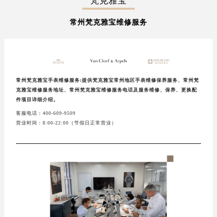
梵克雅宝
扬州市邗江区国展路29号星耀天地写字楼1号楼18层1803室（需提前预约）
常州梵克雅宝维修服务
盐城市盐都区世纪大道5号盐城金融城写字楼1号楼16层1604室（需提前预约）
泰州市海陵区永定东路399号置地商务中心东塔写字楼（华润万象城）17层1706室（需提前预约）
宁波市江北区大闸南路500号来福士广场办公楼20层2009室（需提前预约）
杭州市上城区钱江路1366号华润大厦写字楼A座5层503-5室（需提前预约）
常州梵克雅宝手表维修服务:提供梵克雅宝常州地区手表维修保养服务、常州梵
金华市金东区东市南街777号金华万达广场写字楼4号楼22层2209室（需提前预约）
克雅宝维修服务地址、常州梵克雅宝维修服务电话及服务维修、保养、更换配
绍兴市越城区胜利东路379号世茂天际中心写字楼8层805室（需提前预约）
件项目详细介绍。
嘉兴市南湖区广益路705号嘉兴世界贸易中心写字楼A座13层1304室（需提前预约）
客服电话：400-609-9509
南昌市红谷滩新区红谷中大道998号绿地双子塔（中央广场）A1座办公楼14层07室（需提前预约）
营业时间：8:00-22:00（节假日正常营业）
济南市历下区经十路11111号华润中心写字楼（万象城）15层1508室（需提前预约）
广州市天河区天河路230号万菱汇国际中心写字楼A塔7层704室（需提前预约）
广州市越秀区环市东路371-375号世界贸易中心大厦南塔写字楼15层07室（需提前预约）
深圳市罗湖区深南东路5001号华润大厦写字楼17层1701室（需提前预约）
惠州市惠城区江北文昌一路7号华贸大厦写字楼1座30层05室（需提前预约）
厦门市思明区湖滨东路95号华润大厦写字楼B座11层1104室（需提前预约）
福州市鼓楼区五四路128-1号恒力城写字楼15层03室（需提前预约）