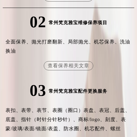
安徽省池州市贵池区长江路梵克雅宝售后服务中心（需提前预约）
02
安徽省滁州市琅琊区南谯北路梵克雅宝售后服务中心（需提前预约）
常州梵克雅宝维修保养项目
安徽省阜阳市颍州区颍州北路梵克雅宝售后服务中心（需提前预约）
安徽省淮北市相山区淮海路梵克雅宝售后服务中心（需提前预约）
全面保养、抛光打磨翻新、局部抛光、机芯保养、洗油
安徽省淮南市田家庵区国庆中路梵克雅宝售后服务中心（需提前预约）
换油
安徽省黄山市屯溪区黄山西路梵克雅宝售后服务中心（需提前预约）
安徽省六安市金安区解放中路梵克雅宝售后服务中心（需提前预约）
查看保养相关文章
安徽省马鞍山市雨山区湖南西路梵克雅宝售后服务中心（需提前预约）
安徽省宿州市埇桥区人民中路梵克雅宝售后服务中心（需提前预约）
03
安徽省铜陵市铜官区石城大道梵克雅宝售后服务中心（需提前预约）
常州梵克雅宝配件更换服务
安徽省芜湖市镜湖区中山路步行街梵克雅宝售后服务中心（需提前预约）
安徽省宣城市宣州区叠嶂西路梵克雅宝售后服务中心（需提前预约）
表扣、表带、表节、表圈（圈口）表盘、表冠、后盖、
福建省龙岩市新罗区九一南路梵克雅宝售后服务中心（需提前预约）
底盖、指针（时针分针秒针）、商标/logo、刻度、表
福建省南平市建阳区人民西路梵克雅宝售后服务中心（需提前预约）
福建省宁德市蕉城区天湖东路梵克雅宝售后服务中心（需提前预约）
蒙/玻璃/表面/镜面/表盖、防水圈、机芯配件、螺丝
福建省莆田市城厢区霞林街道荔华东大道梵克雅宝售后服务中心（需提前预约）