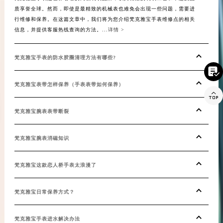
质享誉全球。然而，即使是最精致的机械表也难免会出现一些问题，需要进
青海省海北藏族自治州海晏县将军路梵克雅宝售后服务中心（需提前预约）
行维修和保养。在这篇文章中，我们将为您介绍梵克雅宝手表维修点的相关
青海省海东市乐都区滨河路梵克雅宝售后服务中心（需提前预约）
信息，并提供客服热线查询的方法。...
详情 >
青海省海南藏族自治州共和县青海湖大街梵克雅宝售后服务中心（需提前预约）
青海省海西蒙古族藏族自治州德令哈市柴达木路梵克雅宝售后服务中心（需提前预约）
梵克雅宝手表的防水胶圈清理方法有哪些?
青海省黄南藏族自治州同仁市德合隆路梵克雅宝售后服务中心（需提前预约）

青海省西宁市城西区海湖新区西关大道梵克雅宝售后服务中心（需提前预约）
梵克雅宝表带怎样保养（手表表带如何保养）

青海省玉树藏族自治州结古镇胜利路梵克雅宝售后服务中心（需提前预约）
陕西省安康市汉滨区金州路梵克雅宝售后服务中心（需提前预约）
梵克雅宝腕表表带断裂
陕西省宝鸡市渭滨区经二路梵克雅宝售后服务中心（需提前预约）
陕西省汉中市汉台区北大街梵克雅宝售后服务中心（需提前预约）
梵克雅宝腕表消磁知识
陕西省商洛市商州区州城街梵克雅宝售后服务中心（需提前预约）
梵克雅宝这款恋人桥手表太浪漫了
陕西省铜川市王益区红旗街梵克雅宝售后服务中心（需提前预约）
陕西省渭南市临渭区东风大街梵克雅宝售后服务中心（需提前预约）
梵克雅宝日常保养方式？
陕西省咸阳市秦都区沣西新城统一西路与白马河路交汇处梵克雅宝售后服务中心（需提前预约）
陕西省延安市宝塔区中心街梵克雅宝售后服务中心（需提前预约）
梵克雅宝手表进水解决办法
陕西省榆林市榆阳区长兴路梵克雅宝售后服务中心（需提前预约）