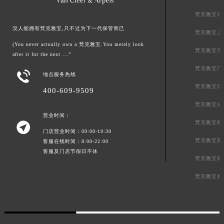
贵州省安顺市西秀区中华南路梵克雅宝售后服务中心（需提前预约）
梵克雅宝北
贵州省毕节市七星关区松山路梵克雅宝售后服务中心（需提前预约）
没人能拥有梵克雅宝,只不过为下一代保管而已
梵克雅宝上
贵州省六盘水市钟山区钟山大道梵克雅宝售后服务中心（需提前预约）
(You never actually own a 梵克雅宝.You merely look
梵克雅宝天
after it for the next ...”
贵州省黔东南苗族侗族自治州凯里市北京西路梵克雅宝售后服务中心（需提前预约）
梵克雅宝广
贵州省黔西南布依族苗族自治州兴义市大道与桔香路交汇处梵克雅宝售后服务中心（需提前预约）

地点服务热线
贵州省铜仁市碧江区民主路梵克雅宝售后服务中心（需提前预约）
梵克雅宝深
400-609-9509
贵州省遵义市红花岗区共青大道与嵩山路交叉口梵克雅宝售后服务中心（需提前预约）
梵克雅宝成
四川省阿坝州市马尔康市团结街梵克雅宝售后服务中心（需提前预约）
营业时间：
梵克雅宝南

四川省巴中市巴州区江北大道梵克雅宝售后服务中心（需提前预约）
门店营业时间：09:00-19:30
四川省成都市锦江区人民东路6号SAC东原中心24层2406B室梵克雅宝售后服务中心（需提前预约）
梵克雅宝重
客服在线时间：8:00-22:00
客服及门店节假日不休
四川省达州市通川区中心广场、老车坝梵克雅宝售后服务中心（需提前预约）
梵克雅宝郑
四川省德阳市旌阳区长江西路、南街梵克雅宝售后服务中心（需提前预约）
梵克雅宝长
四川省甘孜州市康定市情歌广场、箭炉街梵克雅宝售后服务中心（需提前预约）
四川省广安市广安区建安南路梵克雅宝售后服务中心（需提前预约）
四川省广元市利州区老城南北街、东大街梵克雅宝售后服务中心（需提前预约）
四川省乐山市市中区嘉定中路梵克雅宝售后服务中心（需提前预约）