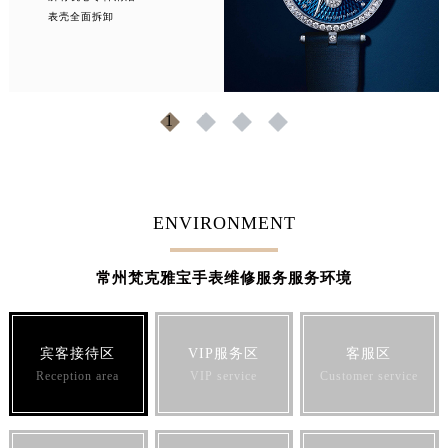
表壳全面拆卸
山东省潍坊市奎文区东风东街梵克雅宝售后服务中心（需提前预约）
山东省枣庄市滕州市北辛路与善国路交叉口梵克雅宝售后服务中心（需提前预约）
山东省淄博市张店区金晶大道梵克雅宝售后服务中心（需提前预约）
上海市黄浦区南京东路299号宏伊国际广场写字楼8层806室梵克雅宝售后服务中心（需提前预约）
1
2
3
4
上海市徐汇区虹桥路3号港汇中心2座37层3705室梵克雅宝售后服务中心（需提前预约）
浙江省杭州市上城区钱江路1366号华润大厦A座5层503-5室梵克雅宝售后服务中心（需提前预约）
浙江省湖州市吴兴区劳动路梵克雅宝售后服务中心（需提前预约）
ENVIRONMENT
浙江省嘉兴市南湖区广益路705号嘉兴世界贸易中心A座13层1304室梵克雅宝售后服务中心（需提前预约）
浙江省金华市金东区东市南街777号金华万达广场4号楼22楼2209室梵克雅宝售后服务中心（需提前预约）
常州梵克雅宝手表维修服务服务环境
浙江省丽水市莲都区解放街梵克雅宝售后服务中心（需提前预约）
浙江省宁波市江北区大闸南路500号来福士广场办公楼20层2009室梵克雅宝售后服务中心（需提前预约）
浙江省衢州市柯城区上街梵克雅宝售后服务中心（需提前预约）
宾客接待区
VIP服务区
客服区
浙江省绍兴市越城区胜利东路379号世茂天际中心写字楼8层805室梵克雅宝售后服务中心（需提前预约）
Reception area
VIP service
Customer service
浙江省舟山市定海区解放东路梵克雅宝售后服务中心（需提前预约）
澳门特别行政区大堂区议事亭前地（新马路）梵克雅宝售后服务中心（需提前预约）
澳门特别行政区风顺堂区南湾大马路梵克雅宝售后服务中心（需提前预约）