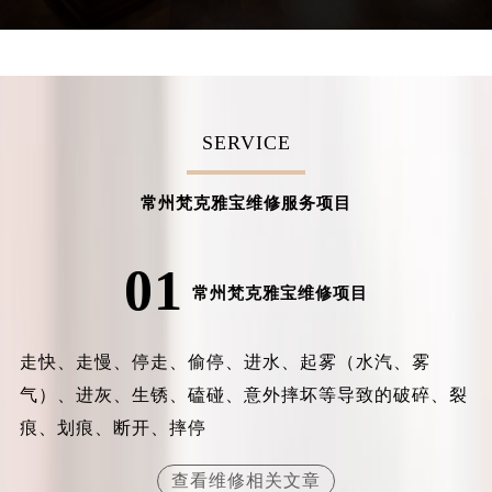
内蒙古自治区兴安盟市乌兰浩特市兴安大街梵克雅宝售后服务中心（需提前预约）
山西省大同市平城区迎宾街梵克雅宝售后服务中心（需提前预约）
山西省晋城市城区黄华街梵克雅宝售后服务中心（需提前预约）
山西省晋中市榆次区顺城街梵克雅宝售后服务中心（需提前预约）
SERVICE
山西省临汾市尧都区解放路梵克雅宝售后服务中心（需提前预约）
山西省吕梁市离石区永宁中路与建设街交叉口梵克雅宝售后服务中心（需提前预约）
常州梵克雅宝维修服务项目
山西省朔州市朔城区怡西路与鄯阳西街交汇处梵克雅宝售后服务中心（需提前预约）
山西省忻州市忻府区和平东街与七一南路交叉口梵克雅宝售后服务中心（需提前预约）
01
山西省阳泉市郊区平阳东街与新城大道交叉口梵克雅宝售后服务中心（需提前预约）
常州梵克雅宝维修项目
山西省运城市盐湖区河东街梵克雅宝售后服务中心（需提前预约）
山西省长治市潞州区英雄中路梵克雅宝售后服务中心（需提前预约）
走快、走慢、停走、偷停、进水、起雾（水汽、雾
山西省太原市迎泽区迎泽街道解放路15号亨得利名表维修授权店3楼梵克雅宝售后服务中心（需提前预约）
气）、进灰、生锈、磕碰、意外摔坏等导致的破碎、裂
天津市和平区赤峰道136号天津国际金融中心26层2603室梵克雅宝售后服务中心（需提前预约）
痕、划痕、断开、摔停
安徽省安庆市迎江区人民路梵克雅宝售后服务中心（需提前预约）
安徽省蚌埠市蚌山区淮河路梵克雅宝售后服务中心（需提前预约）
查看维修相关文章
安徽省亳州市谯城区魏武大道梵克雅宝售后服务中心（需提前预约）