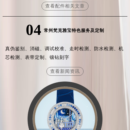
查看配件相关文章
福建省三明市三元区东乾二路梵克雅宝售后服务中心（需提前预约）
福建省漳州市龙文区步港路梵克雅宝售后服务中心（需提前预约）
04
江苏省常州市新北区龙锦路1590号现代传媒中心5号楼10层1008室梵克雅宝售后服务中心（需提前预约）
常州梵克雅宝特色服务及定制
江苏省淮安市清江浦区淮海北路梵克雅宝售后服务中心（需提前预约）
江苏省连云港市海州区通灌北路梵克雅宝售后服务中心（需提前预约）
真伪鉴别、消磁、调试校准、走时检测、防水检测、机
江苏省南京市秦淮区中山南路1号南京中心22层22-C1-C3室梵克雅宝售后服务中心（需提前预约）
江苏省宿迁市宿城区西湖路梵克雅宝售后服务中心（需提前预约）
芯检测、表带定制、镶钻刻字
江苏省泰州市海陵区永定东路399号置地商务中心东塔（华润万象城）17层1706室梵克雅宝售后服务中心（需提前预约）
查看新闻资讯
江苏省徐州市鼓楼区淮海东路29号苏宁广场IFC国际金融中心35层3508室梵克雅宝售后服务中心（需提前预约）
江苏省盐城市盐都区世纪大道5号盐城金融城写字楼1号楼16层1604室梵克雅宝售后服务中心（需提前预约）
江苏省扬州市邗江区国展路29号星耀天地写字楼1号楼18层1803室梵克雅宝售后服务中心（需提前预约）
江苏省镇江市京口区中山东路梵克雅宝售后服务中心（需提前预约）
江西省抚州市临川区赣东大道梵克雅宝售后服务中心（需提前预约）
江西省赣州市章贡区文清路梵克雅宝售后服务中心（需提前预约）
江西省吉安市吉州区井冈山大道梵克雅宝售后服务中心（需提前预约）
江西省景德镇市珠山区珠山中路梵克雅宝售后服务中心（需提前预约）