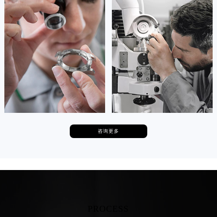
资深梵克雅宝技师
资深梵克雅宝技师
香港特别行政区九龙区油尖旺区弥敦道梵克雅宝售后服务中心（需提前预约）
是梵克雅宝维修服务
是梵克雅宝维修服务
(梵克雅宝保养服务)
(梵克雅宝保养服务)
香港特别行政区铜锣湾区湾仔区轩尼诗道梵克雅宝售后服务中心（需提前预约）
的高级技师之一
的高级技师之一
河南省安阳市文峰区解放大道梵克雅宝售后服务中心（需提前预约）
Tianjin 梵克雅宝 Maintain center
Nanjing 梵克雅宝 Maintain center
河南省鹤壁市淇滨区九州路梵克雅宝售后服务中心（需提前预约）
河南省济源市沁园街道济水大道梵克雅宝售后服务中心（需提前预约）


天津梵克雅宝维修
上海梵克雅宝维修
河南省焦作市解放区解放路梵克雅宝售后服务中心（需提前预约）
河南省开封市鼓楼区中山路梵克雅宝售后服务中心（需提前预约）
河南省洛阳市西工区中州中路与解放路交叉口梵克雅宝售后服务中心（需提前预约）
河南省漯河市源汇区交通路梵克雅宝售后服务中心（需提前预约）
咨询更多
河南省南阳市宛城区范蠡东路与南都路交叉口梵克雅宝售后服务中心（需提前预约）
卡罗琳·卡桑德拉
辛迪·克莱门特
河南省平顶山市卫东区建设路梵克雅宝售后服务中心（需提前预约）
资深梵克雅宝技师
资深梵克雅宝技师
是梵克雅宝维修服务
是梵克雅宝维修服务
河南省濮阳市大华龙区开州路绿城路交叉口梵克雅宝售后服务中心（需提前预约）
(梵克雅宝保养服务)
(梵克雅宝保养服务)
的高级技师之一
的高级技师之一
河南省三门峡市湖滨区和平路梵克雅宝售后服务中心（需提前预约）
Chengdu 梵克雅宝 Maintain center
Beijing 梵克雅宝 Maintain center
河南省商丘市梁园区神火大道梵克雅宝售后服务中心（需提前预约）
河南省新乡市红旗区人民路梵克雅宝售后服务中心（需提前预约）
PROCESS


河南省信阳市浉河区东方红大道梵克雅宝售后服务中心（需提前预约）
成都梵克雅宝维修
北京梵克雅宝维修服务